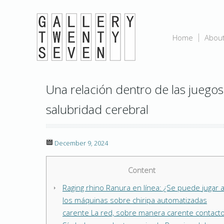
Home
Abou
Una relación dentro de las juego
salubridad cerebral
December 9, 2024
Content
Raging rhino Ranura en línea: ¿Se puede jugar 
los máquinas sobre chiripa automatizadas
carente La red, sobre manera carente contact