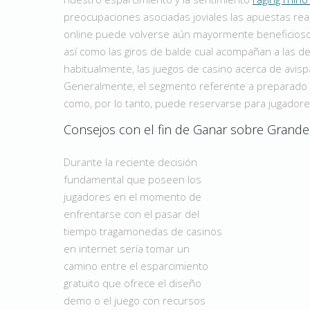
preocupaciones asociadas joviales las apuestas rea
online puede volverse aún mayormente beneficioso
así­ como las giros de balde cual acompañan a las de
habitualmente, las juegos de casino acerca de avisp
Generalmente, el segmento referente a preparado 
como, por lo tanto, puede reservarse para jugador
Consejos con el fin de Ganar sobre Grand
Durante la reciente decisión
fundamental que poseen los
jugadores en el momento de
enfrentarse con el pasar del
tiempo tragamonedas de casinos
en internet serí­a tomar un
camino entre el esparcimiento
gratuito que ofrece el diseño
demo o el juego con recursos