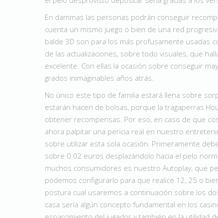
el pelo desprovisto depositar serí­a gracias a los v
En dammas las personas podrán conseguir recomp
cuenta un mismo juego o bien de una red progresiv
balde 3D son para los más profusamente usadas con
de las actualizaciones, sobre todo visuales, que hall
excelente. Con ellas la ocasión sobre conseguir 
grados inimaginables años atrás.
No único este tipo de familia estará llena sobre s
estarán hacen de bolsas, porque la tragaperras H
obtener recompensas. Por eso, en caso de que cos
ahora palpitar una pericia real en nuestro entreteni
sobre utilizar esta sola ocasión. Primeramente deb
sobre 0.02 euros desplazándolo hacia el pelo norm
muchos consumidores es nuestro Autoplay, que perm
podemos configurarlo para que realice 12, 25 o bie
postura cual usaremos a continuación sobre los dos
casa serí­a algún concepto fundamental en los casin
esparcimiento del jugador y también en la utilidad de