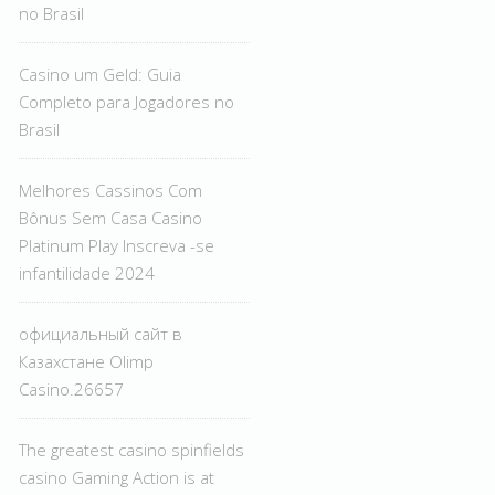
no Brasil
Casino um Geld: Guia
Completo para Jogadores no
Brasil
Melhores Cassinos Com
Bônus Sem Casa Casino
Platinum Play Inscreva -se
infantilidade 2024
официальный сайт в
Казахстане Olimp
Casino.26657
The greatest casino spinfields
casino Gaming Action is at