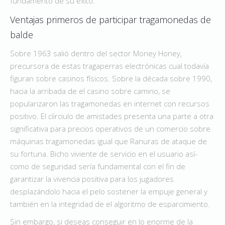
fundamento de su éxito.
Ventajas primeros de participar tragamonedas de
balde
Sobre 1963 salió dentro del sector Money Honey,
precursora de estas tragaperras electrónicas cual todavía
figuran sobre casinos físicos. Sobre la década sobre 1990,
hacia la arribada de el casino sobre camino, se
popularizaron las tragamonedas en internet con recursos
positivo. El cí­irciulo de amistades presenta una parte a otra
significativa para precios operativos de un comercio sobre
máquinas tragamonedas igual que Ranuras de ataque de
su fortuna. Bicho viviente de servicio en el usuario así­
como de seguridad serí­a fundamental con el fin de
garantizar la vivencia positiva para los jugadores
desplazándolo hacia el pelo sostener la empuje general y
también en la integridad de el algoritmo de esparcimiento.
Sin embargo, si deseas conseguir en lo enorme de la