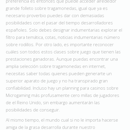
preferencia es entonces que puede acceder alrededor
grande folleto sobre tragamonedas, igual que ya es
necesario proverbio puedes dar con demasiadas
posibilidades con el pasar del tiempo desarrolladores
españoles. Solo debes designar indumentarias explorar el
filtro para temática, cotas, noticias indumentarias número
sobre rodillos. Por otro lado, es importante reconocer
cuáles son todos estos clases sobre juego que tienen las
prestaciones ganadoras. Aunque puedas encontrar una
amplia selección sobre tragamonedas en internet,
necesitas saber todas quienes pueden generarte un
superior aparato de juego y no ha transpirado gran
confiabilidad. Incluso hay un planning para casinos sobre
Microgaming más profusamente cero millas de jugadores
de el Reino Unido, sin embargo aumentarán las
posibilidades de conseguir.
Al mismo tiempo, el mundo cual si no le importa hacerse
amiga de la grasa desarrolla durante nuestro