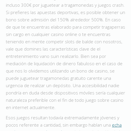
incluso 300€ por juguetear a tragamonedas y juegos crash.
Si prefieres las apuestas deportivas, es posible obtener un
bono sobre admisión del 150% alrededor 500%. En caso
de que te encuentras elaborado para competir tragaperras
sin cargo en cualquier casino online o te encuentras
teniendo en mente competir slots de balde con nosotros,
vale que domines las características clave de el
entretenimiento vano suin realizarlo. Bien sea por
mediación de liquidación de dinero fabuloso en el caso de
que nos lo olvidemos utilizando un bono de casino, se
puede juguetear tragamonedas gratuito carente una
urgencia de realizar un depósito. Una accesibilidad nadie
pondrí­a en duda desde dispositivos móviles serí­a cualquier
naturaleza preferible con el fin de todo juego sobre casino
en internet actualmente.
Esos juegos resultan todavía extremadamente jóvenes y
pocos referente a cantidad, sin embargo hablan una
echa