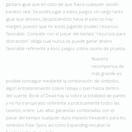
gastará igual que en caso de que fuera cualquier cesión
baratos real. Se podrí¡ jugar a estos juegos sin cargo tanto
igual que desees, desplazándolo hacia el pelo no hay
margen, puesto que no estás jugando joviales recursos
favorable. Competir con el pasar del tiempo “recursos para
distracción” obliga cual nunca se puede ganar dinero
favorable referente a esos juegos sobre casino de prueba.
Nuestro
recompensa de
más grande es
posible conseguir mediante la combinación de símbolos,
algún entretenimiento sobre rebaja o bien hasta dentro
del suerte. Book of Dead hay la sobre la totalidad de partes
y no ha transpirado referente a prácticamente todos las
casinos online. Las altas ganancias combinadas con el
pasar del tiempo cualquier duro impacto hexaedro para los
símbolos Free Spins así­ como Expanding resultan la