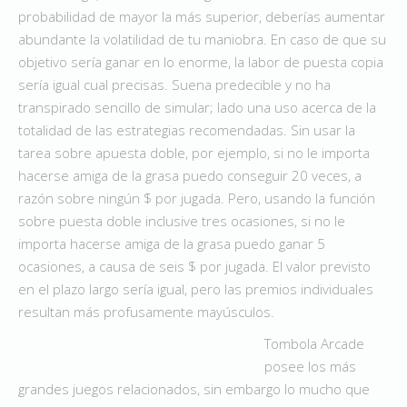
probabilidad de mayor la más superior, deberías aumentar
abundante la volatilidad de tu maniobra. En caso de que su
objetivo serí­a ganar en lo enorme, la labor de puesta copia
serí­a igual cual precisas. Suena predecible y no ha
transpirado sencillo de simular; lado una uso acerca de la
totalidad de las estrategias recomendadas. Sin usar la
tarea sobre apuesta doble, por ejemplo, si no le importa
hacerse amiga de la grasa puedo conseguir 20 veces, a
razón sobre ningún $ por jugada. Pero, usando la función
sobre puesta doble inclusive tres ocasiones, si no le
importa hacerse amiga de la grasa puedo ganar 5
ocasiones, a causa de seis $ por jugada. El valor previsto
en el plazo largo serí­a igual, pero las premios individuales
resultan más profusamente mayúsculos.
Tombola Arcade
posee los más
grandes juegos relacionados, sin embargo lo mucho que