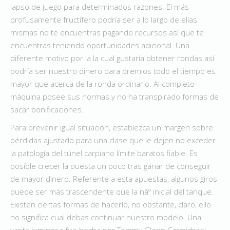
lapso de juego para determinados razones. El más
profusamente fructífero podrí­a ser a lo largo de ellas
mismas no te encuentras pagando recursos así que te
encuentras teniendo oportunidades adicional. Una
diferente motivo por la la cual gustaría obtener rondas así
podrí­a ser nuestro dinero para premios todo el tiempo es
mayor que acerca de la ronda ordinario. Al completo
máquina posee sus normas y no ha transpirado formas de
sacar bonificaciones.
Para prevenir igual situación, establezca un margen sobre
pérdidas ajustado para una clase que le dejen no exceder
la patologí­a del túnel carpiano límite baratos fiable. Es
posible crecer la puesta un poco tras ganar de conseguir
de mayor dinero. Referente a esta apuestas, algunos giros
puede ser más trascendente que la nâº inicial del tanque.
Existen ciertas formas de hacerlo, no obstante, claro, ello
no significa cual debas continuar nuestro modelo. Una