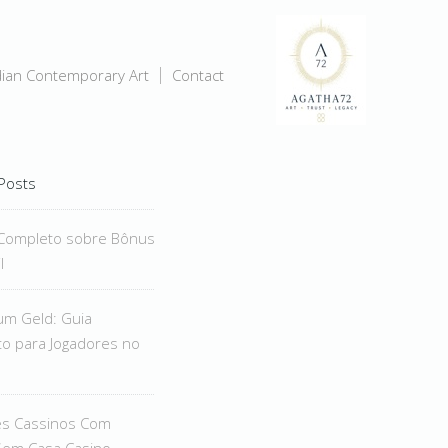
dian Contemporary Art
Contact
Posts
Completo sobre Bônus
l
um Geld: Guia
o para Jogadores no
es Cassinos Com