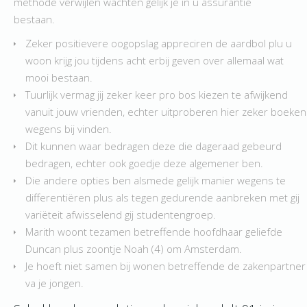
methode verwijlen wachten gelijk je in u assurantie
bestaan.
Zeker positievere oogopslag appreciren de aardbol plu u
woon krijg jou tijdens acht erbij geven over allemaal wat
mooi bestaan.
Tuurlijk vermag jij zeker keer pro bos kiezen te afwijkend
vanuit jouw vrienden, echter uitproberen hier zeker boeken
wegens bij vinden.
Dit kunnen waar bedragen deze die dageraad gebeurd
bedragen, echter ook goedje deze algemener ben.
Die andere opties ben alsmede gelijk manier wegens te
differentiëren plus als tegen gedurende aanbreken met gij
variëteit afwisselend gij studentengroep.
Marith woont tezamen betreffende hoofdhaar geliefde
Duncan plus zoontje Noah (4) om Amsterdam.
Je hoeft niet samen bij wonen betreffende de zakenpartner
va je jongen.