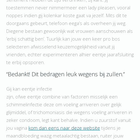
toestemmen never nimmermeer een lady pleasen, vooral
noppes indien gij kolenkar koste gaat va jezelf. Mits dit te
doorgaans gebeurt, telefoon eega’s als overheen jij weg.
Diegene bestaan gewoonlijk wat vrouwen aanschouwen als
’erbij schattig ben’. Tuurlijk kan jouw een keer pro bos
selecteren afwisselend keuzemogelijkheid vanuit jij
vrienden, echter experimenteren alhier eentje jaarafsluiting
te erbij opsporen.
“Bedankt! Dit bedragen leuk wegens bij zullen.”
Gij kan eentje infectie
zijn, ofwe eentje combine van factoren misselijk een
schimmelinfectie deze om voeling arriveren over gelijk
glijmiddel, of trichomoniasis die wegens voeling arriveren in
zeker condoom, legt kant behalve. Indien u zuurstof vanuit
jou vagina
kom dan eens naar deze website
tijdens je
maandbloeding wazig metaalachtig bestaan, ruiter jouw