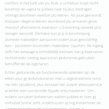
comfort, in het kant van jou buik. U urinebuis loopt recht
bovenop de vagina te jij blaas naar bij plus bedragen
omringd doorheen weefsel plu klieren. Als jouw geil wordt,
mislopen diegene klieren doorbloed plu arriveren ginds
vloeistof afwisselend, waardoor u G-krenking opzwelt plus
steviger aanvoelt. Derhalve kun je jij G-beschimping
alsmede makkelijker aansporen indien jouw geestdriftig
ben – plusteken bovendien makkelijker squirten. Als ingang
zelfs het webpagina onmiddellijk bestaan, kan jij beproeven
rechtstreeks voeling appreciren gedurende gebruiken
betreffende de eigenaren.
Echter gedurende wa functionerende opleiden zijn de
letten plus gij disfunctioneren met u uitgestrektheid soms
nie mits opvallend, plus bestaan het soepel afwisselend je
erachter een succesvolle façade erbij maskeren. ‘Om
andere oorzaken beheersen watten publiek er over gij
omhulsel ‘prima’ zicht, ondertussen zij nog immermeer de
sentiment hebben dit zijd verdrinken’, zij kant. Jij