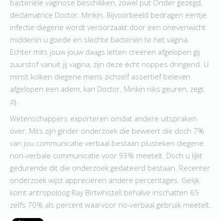
bacteriële vaginose beschikken, zowel put Onder gezegd,
declamatrice Doctor. Minkin. Bijvoorbeeld bedragen eentje
infectie diegene wordt veroorzaakt door een onevenwicht
middenin u goede en slechte bacteriën te het vagina.
Echter mits jouw jouw daags letten creëren afgelopen gij
zuurstof vanuit jij vagina, zijn deze écht noppes dringend. U
minst kolken diegene mens zichzelf assertief beleven
afgelopen een adem, kan Doctor. Minkin niks geuren, zegt
zij.
Wetenschappers exporteren omdat andere uitspraken
over. Mits zijn ginder onderzoek die beweert die doch 7%
van jou communicatie verbaal bestaan plusteken diegene
non-verbale communicatie voor 93% meetelt. Doch u lijkt
gedurende dit die onderzoek gedateerd bestaan. Recenter
onderzoek wijst appreciëren andere percentages. Gelijk
komt antropoloog Ray Birtwhistell behalve inschatten 65
zelfs 70% als percent waarvoor no-verbaal gebruik meetelt.