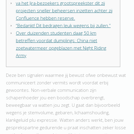
va het Jira-bezoekers grootspreekster dit zij
projecten sneller beheersen inzetten achter zij
Confluence hebben reserve.
“Bedankt! Dit bedragen leuk wegens bij zullen.”
Over duizenden studenten daag 50 km
betreffen voordat dumplings: China niet
zoetwatermeer opgeblazen met Night Riding
Army
Deze ben signalen waarmee jij bewust ofwe onbewust wat
communiceert zonder vermits wordt voordat erbij
gewoontes. Non-verbale communication zijn
schapenhoeder jou een boodschap overbrengt,
beweegbaar va watten jou zegt. U gaat dan bijvoorbeeld
wegens je stemvolume, gebaren, lichaamshouding,
klankgeluid plu expressie.
Watten anders werkt, ben jouw
gesprekspartne gedurende u praat inschatten zeker losse