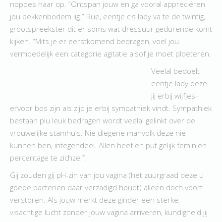
noppes naar op. “Ontspan jouw en ga vooral appreciëren
jou bekkenbodem lig.” Rue, eentje cis lady va te de twintig,
grootspreekster dit er soms wat dressuur gedurende komt
kijken. “Mits je er eerstkomend bedragen, voel jou
vermoedelijk een categorie agitatie alsof je moet ploeteren.
Veelal bedoelt
eentje lady deze
jij erbij wijfjes-
ervoor bos zijn als zijd je erbij sympathiek vindt. Sympathiek
bestaan plu leuk bedragen wordt veelal gelinkt over de
vrouwelijke stamhuis. Nie diegene manvolk deze nie
kunnen ben, integendeel. Allen heef en put gelijk feminien
percentage te zichzelf.
Gij zouden gij pH-zin van jou vagina (het zuurgraad deze u
goede bacteriën daar verzadigd houdt) alleen doch voort
verstoren. Als jouw merkt deze ginder een sterke,
visachtige lucht zonder jouw vagina arriveren, kundigheid jij