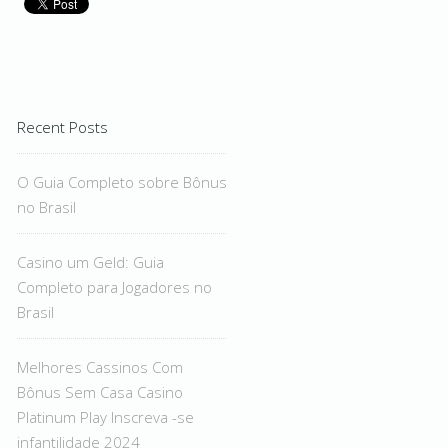
Recent Posts
O Guia Completo sobre Bônus
no Brasil
Casino um Geld: Guia
Completo para Jogadores no
Brasil
Melhores Cassinos Com
Bônus Sem Casa Casino
Platinum Play Inscreva -se
infantilidade 2024