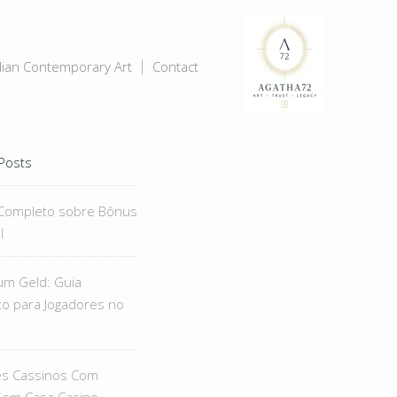
dian Contemporary Art
Contact
Posts
Completo sobre Bônus
l
um Geld: Guia
o para Jogadores no
es Cassinos Com