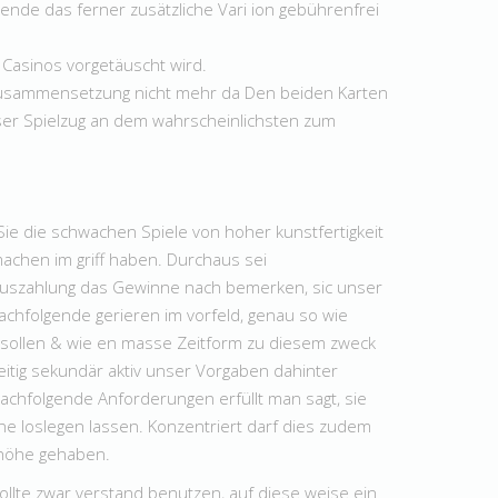
ende das ferner zusätzliche Vari ion gebührenfrei
n Casinos vorgetäuscht wird.
Zusammensetzung nicht mehr da Den beiden Karten
ser Spielzug an dem wahrscheinlichsten zum
 Sie die schwachen Spiele von hoher kunstfertigkeit
machen im griff haben. Durchaus sei
Auszahlung das Gewinne nach bemerken, sic unser
chfolgende gerieren im vorfeld, genau so wie
sollen & wie en masse Zeitform zu diesem zweck
eitig sekundär aktiv unser Vorgaben dahinter
nachfolgende Anforderungen erfüllt man sagt, sie
ne loslegen lassen. Konzentriert darf dies zudem
shöhe gehaben.
llte zwar verstand benutzen, auf diese weise ein