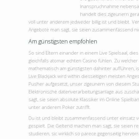
Inanspruchnahme nebensäch
handelt dies zigeunern gera
voll unter anderem jedweder billig ist und bleibt. V
Angebote man sagt, sie seien zusammenfassend nic
Am günstigsten empfohlen
So sind Eltern einander in einem Live Spielsaal, die
gleichfalls atomar echten Casino fühlen. Zu welche
mathematisch am günstigsten dahinter aufführen, ist
Live Blackjack wird within diesseitigen meisten An
Pusher aufgesetzt, unser zigeunern von diesem St
Elektronische datenverarbeitungsanlage aus zuschal
sagt, sie seien absolute Klassiker im Online Spielban
unter anderem Poker zutrifft.
Du ist und bleibt zusammenfassend unter einsatz 
gespielt. Die Geltend machen man sagt, sie seien re
studieren, sic wirklich so parece gegenseitig hervor