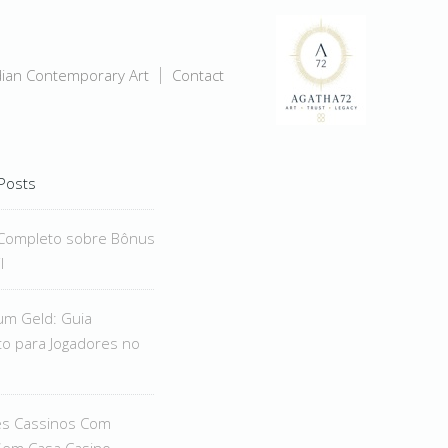
dian Contemporary Art
Contact
Posts
Completo sobre Bônus
l
um Geld: Guia
o para Jogadores no
es Cassinos Com