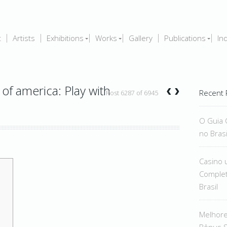
t
Artists
Exhibitions
Works
Gallery
Publications
In
‹
›
of america: Play with
Recent 
Post 6287 of 6945
O Guia 
no Brasi
Casino 
Complet
Brasil
Melhor