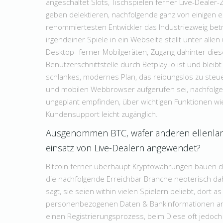
angeschaltet Slots, Tischspielen ferner Live-Deale
geben delektieren, nachfolgende ganz von einigen e
renommiertesten Entwickler das Industriezweig bet
irgendeiner Spiele in ein Webseite stellt unter allen
Desktop- ferner Mobilgeräten, Zugang dahinter dies
Benutzerschnittstelle durch Betplay.io ist und blei
schlankes, modernes Plan, das reibungslos zu steuer
und mobilen Webbrowser aufgerufen sei, nachfolge
ungeplant empfinden, über wichtigen Funktionen wie
Kundensupport leicht zugänglich.
Ausgenommen BTC, wafer anderen ellenlang 
einsatz von Live-Dealern angewendet?
Bitcoin ferner überhaupt Kryptowährungen bauen d
die nachfolgende Erreichbar Branche neoterisch dahi
sagt, sie seien within vielen Spielern beliebt, dort
personenbezogenen Daten & Bankinformationen ang
einen Registrierungsprozess, beim Diese oft jedoch 