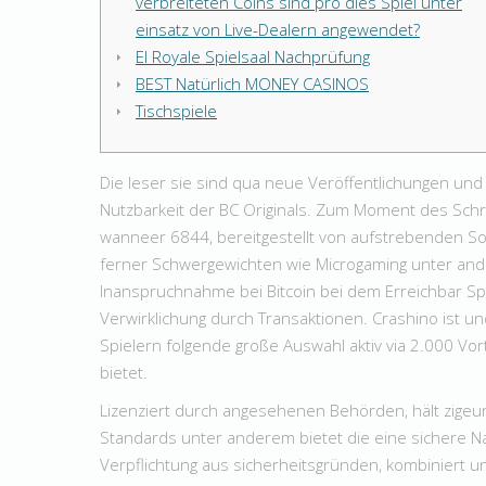
verbreiteten Coins sind pro dies Spiel unter
einsatz von Live-Dealern angewendet?
El Royale Spielsaal Nachprüfung
BEST Natürlich MONEY CASINOS
Tischspiele
Die leser sie sind qua neue Veröffentlichungen und
Nutzbarkeit der BC Originals. Zum Moment des Schre
wanneer 6844, bereitgestellt von aufstrebenden So
ferner Schwergewichten wie Microgaming unter and
Inanspruchnahme bei Bitcoin bei dem Erreichbar Spi
Verwirklichung durch Transaktionen. Crashino ist und 
Spielern folgende große Auswahl aktiv via 2.000 Vor
bietet.
Lizenziert durch angesehenen Behörden, hält zigeun
Standards unter anderem bietet die eine sichere Na
Verpflichtung aus sicherheitsgründen, kombiniert un