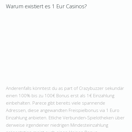
Warum existiert es 1 Eur Casinos?
Anderenfalls könntest du as part of Crazybuzzer sekundär
einen 100% bis zu 100€ Bonus erst als 1€ Einzahlung
einbehalten. Parece gibt bereits viele spannende
Adressen, diese angewandten Freispielbonus via 1 Euro
Einzahlung anbieten. Etliche Verbunden-Spielotheken über
derweise irgendeiner niedrigen Mindesteinzahlung