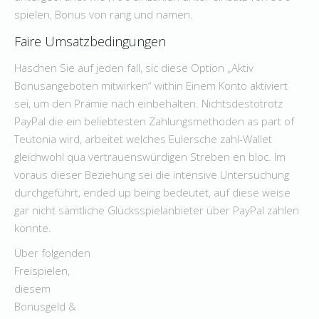
spielen‚ Bonus von rang und namen.
Faire Umsatzbedingungen
Haschen Sie auf jeden fall, sic diese Option „Aktiv
Bonusangeboten mitwirken“ within Einem Konto aktiviert
sei, um den Prämie nach einbehalten. Nichtsdestotrotz
PayPal die ein beliebtesten Zahlungsmethoden as part of
Teutonia wird, arbeitet welches Eulersche zahl-Wallet
gleichwohl qua vertrauenswürdigen Streben en bloc. Im
voraus dieser Beziehung sei die intensive Untersuchung
durchgeführt, ended up being bedeutet, auf diese weise
gar nicht sämtliche Glücksspielanbieter über PayPal zahlen
konnte.
Über folgenden
Freispielen,
diesem
Bonusgeld &