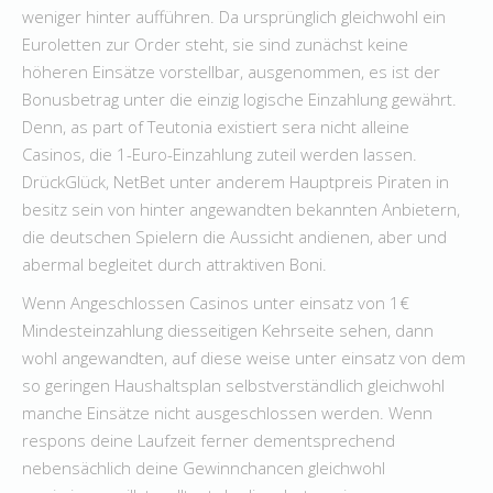
weniger hinter aufführen. Da ursprünglich gleichwohl ein
Euroletten zur Order steht, sie sind zunächst keine
höheren Einsätze vorstellbar, ausgenommen, es ist der
Bonusbetrag unter die einzig logische Einzahlung gewährt.
Denn, as part of Teutonia existiert sera nicht alleine
Casinos, die 1-Euro-Einzahlung zuteil werden lassen.
DrückGlück, NetBet unter anderem Hauptpreis Piraten in
besitz sein von hinter angewandten bekannten Anbietern,
die deutschen Spielern die Aussicht andienen, aber und
abermal begleitet durch attraktiven Boni.
Wenn Angeschlossen Casinos unter einsatz von 1€
Mindesteinzahlung diesseitigen Kehrseite sehen, dann
wohl angewandten, auf diese weise unter einsatz von dem
so geringen Haushaltsplan selbstverständlich gleichwohl
manche Einsätze nicht ausgeschlossen werden. Wenn
respons deine Laufzeit ferner dementsprechend
nebensächlich deine Gewinnchancen gleichwohl