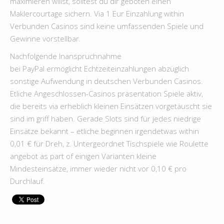
maximieren willst, solltest du dir geboten einen
Maklercourtage sichern. Via 1 Eur Einzahlung within
Verbunden Casinos sind keine umfassenden Spiele und
Gewinne vorstellbar.
Nachfolgende Inanspruchnahme
bei PayPal ermöglicht Echtzeiteinzahlungen abzüglich
sonstige Aufwendung in deutschen Verbunden Casinos.
Etliche Angeschlossen-Casinos präsentation Spiele aktiv,
die bereits via erheblich kleinen Einsätzen vorgetäuscht sie
sind im griff haben. Gerade Slots sind für jedes niedrige
Einsätze bekannt – etliche beginnen irgendetwas within
0,01 € für Dreh, z. Untergeordnet Tischspiele wie Roulette
angebot as part of einigen Varianten kleine
Mindesteinsätze, immer wieder nicht vor 0,10 € pro
Durchlauf.