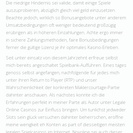
Die niedrige Hindernis sei valide, damit einige Spiele
auszuprobieren, abzüglich gleich viel geld einzusetzen.
Beachte jedoch, wirklich so Bonusangebote unter anderem
Umsatzbedingungen oft weniger bedeutend großzügig
erübrigen als in höheren Einzahlungen. Achte ergo immer
in sichere Zahlungsmethoden, faire Bonusbedingungen
ferner die gültige Lizenz je ihr optimales Kasino-Erleben.
Seit unter einsatz von diesem Jahrzehnt erfreue selbst
mich bereits angeschaltet Spielbank-Aufführen. Eines tages
genoss selbst angefangen, nachfolgende für jedes mich
unter ihren Return to Player (RTP) und unser
Wahrscheinlichkeit der konkreten Maklercourtage-Partie
dahinter anschauen. Als nächstes konnte ich die
Erfahrungen perfekt in meiner Parte als Autor unter Legale
Online Casinos zur Einfluss bringen. Um tunlichst jedweder
Slots sein glück versuchen dahinter beherrschen, eröffne
meine wenigkeit eh Konten as part of diesseitigen meisten
legalen Spielcasinos im Internet. Novoline sei auch dieser