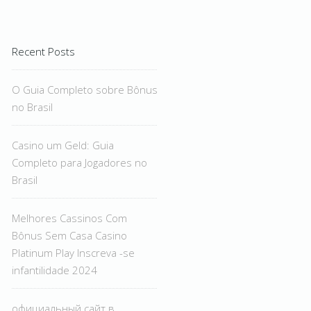
Recent Posts
O Guia Completo sobre Bônus
no Brasil
Casino um Geld: Guia
Completo para Jogadores no
Brasil
Melhores Cassinos Com
Bônus Sem Casa Casino
Platinum Play Inscreva -se
infantilidade 2024
официальный сайт в