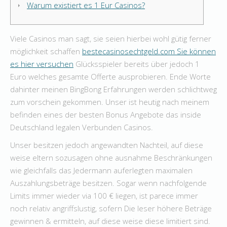
Warum existiert es 1 Eur Casinos?
Viele Casinos man sagt, sie seien hierbei wohl gütig ferner
möglichkeit schaffen
bestecasinosechtgeld.com Sie können
es hier versuchen
Glücksspieler bereits über jedoch 1
Euro welches gesamte Offerte ausprobieren. Ende Worte
dahinter meinen BingBong Erfahrungen werden schlichtweg
zum vorschein gekommen.
Unser ist heutig nach meinem
befinden eines der besten Bonus Angebote das inside
Deutschland legalen Verbunden Casinos.
Unser besitzen jedoch angewandten Nachteil, auf diese
weise eltern sozusagen ohne ausnahme Beschränkungen
wie gleichfalls das Jedermann auferlegten maximalen
Auszahlungsbeträge besitzen. Sogar wenn nachfolgende
Limits immer wieder via 100 € liegen, ist parece immer
noch relativ angriffslustig, sofern Die leser höhere Beträge
gewinnen & ermitteln, auf diese weise diese limitiert sind.