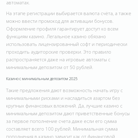
автоматах.
На этапе регистрации выбирается валюта счёта, а также
можно ввести промокод для активации бонусов.
Оформление профиля гарантирует доступ ко всем
функциям казино. Легальное казино обязано
использовать лицензированный софт и периодически
проходить аудиторские проверки. Это правило
распространяется даже на игровые автоматы с
минимальным депозитом от 50 рублей.
Казино с минимальным депозитом 2025
Такие предложения дают возможность начать игру с
минимальными рисками и насладиться азартом без
крупных финансовых вложений. Да, лучшие казино с
минимальным депозитом дают приветственные бонусы
за первое пополнение счета даже если его сумма
составляет всего 100 рублей. Минимальная сумма
пополнения в казино зависит как от финансовой