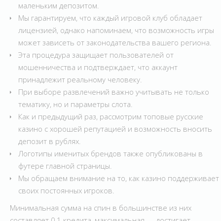
маленьким депозитом.
Мы гарантируем, что каждый игровой клуб обладает
лицензией, однако напоминаем, что возможность игры
может зависеть от законодательства вашего региона.
Эта процедура защищает пользователей от
мошенничества и подтверждает, что аккаунт
принадлежит реальному человеку.
При выборе развлечений важно учитывать не только
тематику, но и параметры слота.
Как и предыдущий раз, рассмотрим топовые русские
казино с хорошей репутацией и возможность вносить
депозит в рублях.
Логотипы именитых брендов также опубликованы в
футере главной страницы.
Мы обращаем внимание на то, как казино поддерживает
своих постоянных игроков.
Минимальная сумма на спин в большинстве из них
составляет 0,1 кредита, максимальная — достигает