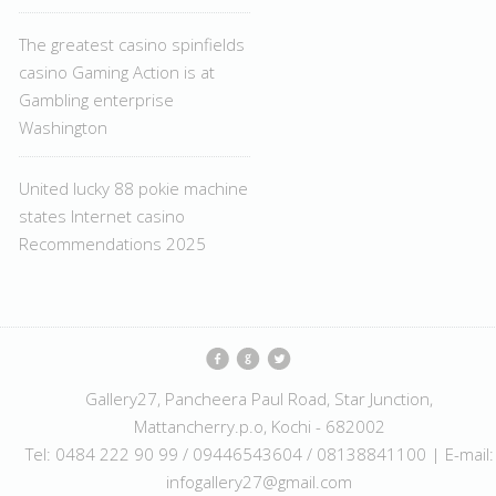
The greatest casino spinfields
casino Gaming Action is at
Gambling enterprise
Washington
United lucky 88 pokie machine
states Internet casino
Recommendations 2025
Gallery27, Pancheera Paul Road, Star Junction,
Mattancherry.p.o, Kochi - 682002
Tel: 0484 222 90 99 / 09446543604 / 08138841100 | E-mail:
infogallery27@gmail.com