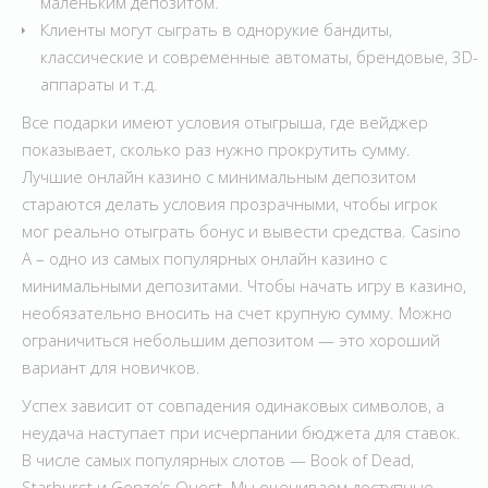
маленьким депозитом.
Клиенты могут сыграть в однорукие бандиты,
классические и современные автоматы, брендовые, 3D-
аппараты и т.д.
Все подарки имеют условия отыгрыша, где вейджер
показывает, сколько раз нужно прокрутить сумму.
Лучшие онлайн казино с минимальным депозитом
стараются делать условия прозрачными, чтобы игрок
мог реально отыграть бонус и вывести средства. Casino
A – одно из самых популярных онлайн казино с
минимальными депозитами. Чтобы начать игру в казино,
необязательно вносить на счет крупную сумму. Можно
ограничиться небольшим депозитом — это хороший
вариант для новичков.
Успех зависит от совпадения одинаковых символов, а
неудача наступает при исчерпании бюджета для ставок.
В числе самых популярных слотов — Book of Dead,
Starburst и Gonzo’s Quest. Мы оцениваем доступные