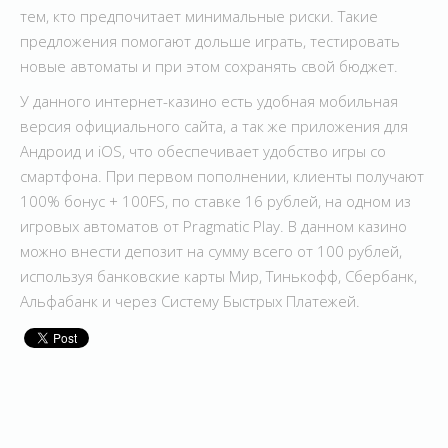
тем, кто предпочитает минимальные риски. Такие
предложения помогают дольше играть, тестировать
новые автоматы и при этом сохранять свой бюджет.
У данного интернет-казино есть удобная мобильная
версия официального сайта, а так же приложения для
Андроид и iOS, что обеспечивает удобство игры со
смартфона. При первом пополнении, клиенты получают
100% бонус + 100FS, по ставке 16 рублей, на одном из
игровых автоматов от Pragmatic Play. В данном казино
можно внести депозит на сумму всего от 100 рублей,
используя банковские карты Мир, Тинькофф, Сбербанк,
Альфабанк и через Систему Быстрых Платежей.