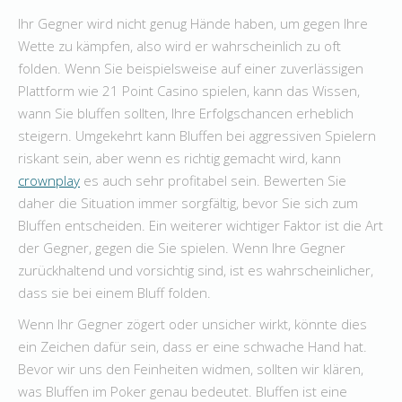
Ihr Gegner wird nicht genug Hände haben, um gegen Ihre
Wette zu kämpfen, also wird er wahrscheinlich zu oft
folden. Wenn Sie beispielsweise auf einer zuverlässigen
Plattform wie 21 Point Casino spielen, kann das Wissen,
wann Sie bluffen sollten, Ihre Erfolgschancen erheblich
steigern. Umgekehrt kann Bluffen bei aggressiven Spielern
riskant sein, aber wenn es richtig gemacht wird, kann
crownplay
es auch sehr profitabel sein. Bewerten Sie
daher die Situation immer sorgfältig, bevor Sie sich zum
Bluffen entscheiden. Ein weiterer wichtiger Faktor ist die Art
der Gegner, gegen die Sie spielen. Wenn Ihre Gegner
zurückhaltend und vorsichtig sind, ist es wahrscheinlicher,
dass sie bei einem Bluff folden.
Wenn Ihr Gegner zögert oder unsicher wirkt, könnte dies
ein Zeichen dafür sein, dass er eine schwache Hand hat.
Bevor wir uns den Feinheiten widmen, sollten wir klären,
was Bluffen im Poker genau bedeutet. Bluffen ist eine