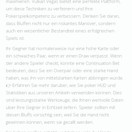
maximieren. Vulkan Vegas bietet eine perfekte Plattform,
um diese Techniken zu verfeinern und Ihre
Pokerspielkompetenz zu verbessern. Denken Sie daran,
dass Bluffen nicht nur ein riskantes Manöver, sondern
auch ein wesentlicher Bestandteil eines erfolgreichen
Spiels ist.
Ihr Gegner hat normalerweise nur eine hohe Karte oder
ein schwaches Paar, wenn er einen Draw verpasst. Wenn
der andere Spieler checkt, könnte eine Continuation Bet
bedeuten, dass Sie ein Overpair oder eine starke Hand
haben, was ihn von mittelstarken Karten abbringen würde.
👉 Erfahren Sie mehr darüber, wie Sie poker HUD und
Statistiken aus unseren Artikeln verwenden können. Dies
sind leistungsstarke Werkzeuge, die Ihnen wertvolle Daten
über Ihre Gegner in Echtzeit liefern. Spieler sollten mit
diesen Bluffs vorsichtig sein, weil Sie die Hand nicht
gewinnen können, wenn sie gecallt werden.