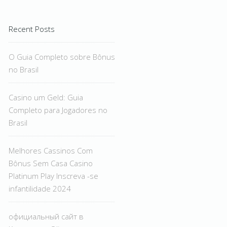
Recent Posts
O Guia Completo sobre Bônus
no Brasil
Casino um Geld: Guia
Completo para Jogadores no
Brasil
Melhores Cassinos Com
Bônus Sem Casa Casino
Platinum Play Inscreva -se
infantilidade 2024
официальный сайт в