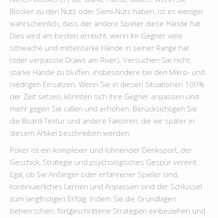
Blocker zu den Nuts oder Semi-Nuts haben, ist es weniger
wahrscheinlich, dass der andere Spieler diese Hände hat.
Dies wird am besten erreicht, wenn Ihr Gegner viele
schwache und mittelstarke Hände in seiner Range hat
(oder verpasste Draws am River). Versuchen Sie nicht,
starke Hände zu bluffen, insbesondere bei den Mikro- und
niedrigen Einsätzen. Wenn Sie in diesen Situationen 100%
der Zeit setzen, könnten sich Ihre Gegner anpassen und
mehr gegen Sie callen und erhöhen. Berücksichtigen Sie
die Board-Textur und andere Faktoren, die wir später in
diesem Artikel beschreiben werden.
Poker ist ein komplexer und lohnender Denksport, der
Geschick, Strategie und psychologisches Gespür vereint.
Egal, ob Sie Anfänger oder erfahrener Spieler sind,
kontinuierliches Lernen und Anpassen sind der Schlüssel
zum langfristigen Erfolg. Indem Sie die Grundlagen
beherrschen, fortgeschrittene Strategien einbeziehen und