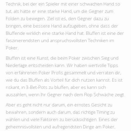
Technik, bei der ein Spieler mit einer schwachen Hand so
tut, als hätte er eine starke Hand, um die Gegner zum
Folden zu bewegen. Ziel ist es, den Gegner dazu zu
bringen, eine bessere Hand aufzugeben, ohne dass der
Bluffende wirklich eine starke Hand hat. Bluffen ist eine der
faszinierendsten und anspruchsvollsten Techniken im
Poker.
Bluffen ist eine Kunst, die beim Poker zwischen Sieg und
Niederlage entscheiden kann. Wir haben wertvolle Tipps
von erfahrenen Poker Profis gesammelt und verraten dir,
wie du das Bluffen als Vorteil für dich nutzen kannst. Es ist
riskant, in 3-Bet-Pots zu bluffen, aber es kann sich
auszahlen, wenn Ihr Gegner nach dem Flop Schwäche zeigt.
Aber es geht nicht nur darum, ein ernstes Gesicht zu
bewahren, sondern auch darum, das richtige Timing zu
wählen und viele Faktoren zu berücksichtigen. Eines der
geheimnisvollsten und aufregendsten Dinge am Poker,