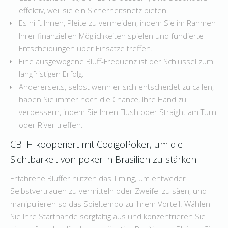
effektiv, weil sie ein Sicherheitsnetz bieten.
Es hilft Ihnen, Pleite zu vermeiden, indem Sie im Rahmen
Ihrer finanziellen Möglichkeiten spielen und fundierte
Entscheidungen über Einsätze treffen.
Eine ausgewogene Bluff-Frequenz ist der Schlüssel zum
langfristigen Erfolg.
Andererseits, selbst wenn er sich entscheidet zu callen,
haben Sie immer noch die Chance, Ihre Hand zu
verbessern, indem Sie Ihren Flush oder Straight am Turn
oder River treffen.
CBTH kooperiert mit CodigoPoker, um die
Sichtbarkeit von poker in Brasilien zu stärken
Erfahrene Bluffer nutzen das Timing, um entweder
Selbstvertrauen zu vermitteln oder Zweifel zu säen, und
manipulieren so das Spieltempo zu ihrem Vorteil. Wählen
Sie Ihre Starthände sorgfältig aus und konzentrieren Sie