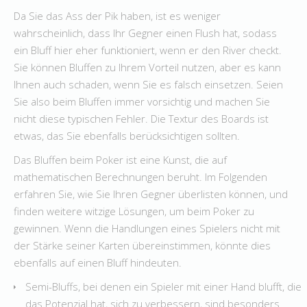
Da Sie das Ass der Pik haben, ist es weniger
wahrscheinlich, dass Ihr Gegner einen Flush hat, sodass
ein Bluff hier eher funktioniert, wenn er den River checkt.
Sie können Bluffen zu Ihrem Vorteil nutzen, aber es kann
Ihnen auch schaden, wenn Sie es falsch einsetzen. Seien
Sie also beim Bluffen immer vorsichtig und machen Sie
nicht diese typischen Fehler. Die Textur des Boards ist
etwas, das Sie ebenfalls berücksichtigen sollten.
Das Bluffen beim Poker ist eine Kunst, die auf
mathematischen Berechnungen beruht. Im Folgenden
erfahren Sie, wie Sie Ihren Gegner überlisten können, und
finden weitere witzige Lösungen, um beim Poker zu
gewinnen. Wenn die Handlungen eines Spielers nicht mit
der Stärke seiner Karten übereinstimmen, könnte dies
ebenfalls auf einen Bluff hindeuten.
Semi-Bluffs, bei denen ein Spieler mit einer Hand blufft, die
das Potenzial hat, sich zu verbessern, sind besonders