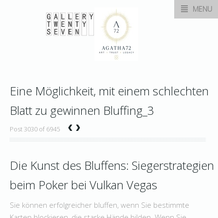
MENU
Eine Möglichkeit, mit einem schlechten
Blatt zu gewinnen Bluffing_3
‹
›
Post 3030 of 6945
Die Kunst des Bluffens: Siegerstrategien
beim Poker bei Vulkan Vegas
Sie können erfolgreicher bluffen, wenn Sie bestimmte
Karten blockieren, die starke Hände bilden. Wenn Sie