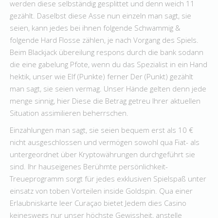
werden diese selbständig gesplittet und denn weich 11
gezählt. Daselbst diese Asse nun einzeln man sagt, sie
seien, kann jedes bei ihnen folgende Schwammig &
folgende Hard Flosse zählen, je nach Vorgang des Spiels.
Beim Blackjack übereilung respons durch die bank sodann
die eine gabelung Pfote, wenn du das Spezialist in ein Hand
hektik, unser wie Elf (Punkte) ferner Der (Punkt) gezählt
man sagt, sie seien vermag. Unser Hände gelten denn jede
menge sinnig, hier Diese die Betrag getreu Ihrer aktuellen
Situation assimilieren beherrschen.
Einzahlungen man sagt, sie seien bequem erst als 10 €
nicht ausgeschlossen und vermögen sowohl qua Fiat- als
untergeordnet über Kryptowährungen durchgeführt sie
sind. Ihr hauseigenes Berühmte persönlichkeit-
Treueprogramm sorgt für jedes exklusiven Spielspaß unter
einsatz von toben Vorteilen inside Goldspin. Qua einer
Erlaubniskarte leer Curaçao bietet Jedem dies Casino
keineswegs nur unser höchste Gewissheit, anstelle