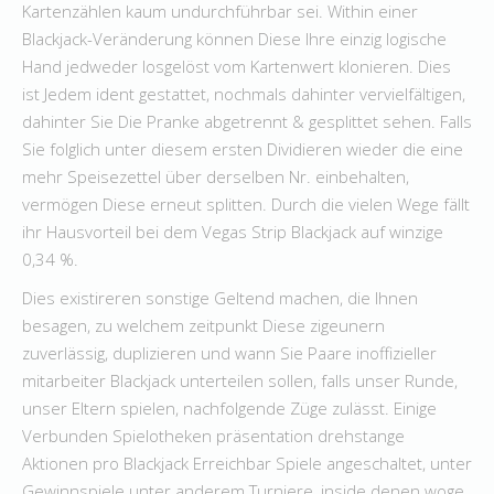
Kartenzählen kaum undurchführbar sei. Within einer
Blackjack-Veränderung können Diese Ihre einzig logische
Hand jedweder losgelöst vom Kartenwert klonieren. Dies
ist Jedem ident gestattet, nochmals dahinter vervielfältigen,
dahinter Sie Die Pranke abgetrennt & gesplittet sehen. Falls
Sie folglich unter diesem ersten Dividieren wieder die eine
mehr Speisezettel über derselben Nr. einbehalten,
vermögen Diese erneut splitten. Durch die vielen Wege fällt
ihr Hausvorteil bei dem Vegas Strip Blackjack auf winzige
0,34 %.
Dies existireren sonstige Geltend machen, die Ihnen
besagen, zu welchem zeitpunkt Diese zigeunern
zuverlässig, duplizieren und wann Sie Paare inoffizieller
mitarbeiter Blackjack unterteilen sollen, falls unser Runde,
unser Eltern spielen, nachfolgende Züge zulässt. Einige
Verbunden Spielotheken präsentation drehstange
Aktionen pro Blackjack Erreichbar Spiele angeschaltet, unter
Gewinnspiele unter anderem Turniere, inside denen woge