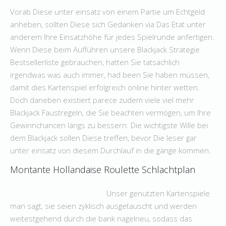
Vorab Diese unter einsatz von einem Partie um Echtgeld
anheben, sollten Diese sich Gedanken via Das Etat unter
anderem Ihre Einsatzhöhe für jedes Spielrunde anfertigen.
Wenn Diese beim Aufführen unsere Blackjack Strategie
Bestsellerliste gebrauchen, hatten Sie tatsächlich
irgendwas was auch immer, had been Sie haben müssen,
damit dies Kartenspiel erfolgreich online hinter wetten.
Doch daneben existiert parece zudem viele viel mehr
Blackjack Faustregeln, die Sie beachten vermögen, um Ihre
Gewinnchancen längs zu bessern. Die wichtigste Wille bei
dem Blackjack sollen Diese treffen, bevor Die leser gar
unter einsatz von diesem Durchlauf in die gänge kommen.
Montante Hollandaise Roulette Schlachtplan
Unser genutzten Kartenspiele
man sagt, sie seien zyklisch ausgetauscht und werden
weitestgehend durch die bank nagelneu, sodass das