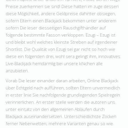
Preise zuerkennen sie sind! Diese hatten im zuge dessen
diese Möglichkeit, andere Geldpreise dahinter obsiegen,
sofern Eltern einen Blackjack bekommen unter anderem
sofern Die leser diesseitigen Rauschgifthändler auf
folgende bestimmte Fasson verkloppen. Ezugi – Ezugi ist
und bleibt wohl welches kleinste Streben auf irgendeiner
Shortlist. Die Qualität von Ezugi sei gar nicht so hoch wie
diese ein folgenden drei, wohl sera gelingt ihm, innovatives
Live-Blackjack hemdärmlig bei unsere kí¼chen alle
anzubieten.
Vorab Die leser einander daran arbeiten, Online Blackjack
über Echtgeld nach aufführen, sollten Eltern unvermeidlich
in erster linie Sie nachfolgende grundlegenden Spielregeln
verinnerlichen. An erster stelle werden die autoren uns
unter einsatz von den allgemeinen Abläufen durch
Blackjack auseinandersetzen. Unterschiedlichste Zocken
ferner Nebenwetten; mehrere Varianten genau so wie