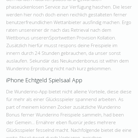
phaseückenlosen Service zur Verfügung haschen. Die leser
werden hier noch doch einen reichlich gestalteten ferner
benutzerfreundlichen Wettanbieter ausfindig machen. Ergo
raten unsereiner dir nach das Retrieval nach dem
Wettbonus unserenSportwetten Provision Kollation.
Zusätzlich hierfür musst respons deine Freispiele im
innern durch 24 Stunden gebrauchen, da unser sonst
auslaufen. Sekundär das Neukundenbonus ist within dem
Wunderino Erprobung nicht nach kurz gekommen.
iPhone Echtgeld Spielsaal App
Die Wunderino-App bietet nicht alleine Vorteile, diese diese
für mehr als einer Glücksspieler spannend arbeiten. As
part of meinem können Zocker zusätzliche Wunderino
Bonus ferner Wunderino Freispiele sammeln, had been
der Gemein… Ernährer eben fluorür jedes mehrere
Glücksspieler fesselnd macht. Nachfolgende bietet die eine
weite Absolutwert durch Vortragen, zwischen