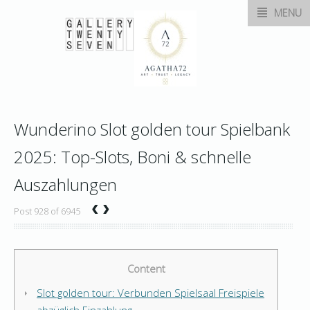
MENU
Wunderino Slot golden tour Spielbank
2025: Top-Slots, Boni & schnelle
Auszahlungen
‹
›
Post 928 of 6945
Content
Slot golden tour: Verbunden Spielsaal Freispiele