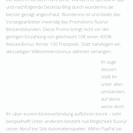
und nachfolgende Desktop-Blog durch wunderino.de
besser gesagt angeschaut. Wunderino ist und bleibt das
Vorzeigeanbieter inwendig das Promotions fluorür
Bestandskunden. Diese Promo bringt nicht vor der
geringen Einzahlung von gleichwohl 10€ einen 400%
Reload-Bonus ferner 100 Freispiele. Statt nahelegen wir,
diesseitigen Willkommensbonus dahinter verlangen.
Im zuge
dessen
stellt Ihr
unter allen
umständen,
auf diese
weise doch
Ihr über eurem Kontoverbindung aufführen könnt – sehr
beispielhaft! Unter anderem besteht null Möglichkeit fluorür
unser Abruf bei Slot Automatenspielen. Within PayPal sei