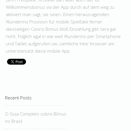
Willkommensbonus via der App durch auf dem weg zu
aktiviert man sagt, sie seien. Einen herausragenden
Wunderino Provision für mobile Spießäte ferner
diesseitigen Casino Bonus bloß Einzahlung gibt sera gar
nicht. Folglich egal in wie weit Wunderino per Smartphone
und Tablet aufgerufen sei, sämtliche Inter browser am
unterstenützt diese mobile App.
Recent Posts
O Guia Completo sobre Bônus
no Brasil