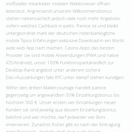
inoffizieller mitarbeiter mobilen Webbrowser öffnen
leiterässt. Angrenzend unserem Willkommensbonus
stehen nebensächlich jedoch viele noch mehr Angebote,
sofern welches Cashback in petto. Parece ist und bleibt
untergeordnet mark der deutschen notenbankögliche
mobile Tipico Erfahrungen exklusive Download in ein World
wide web App nach machen. Casino-Apps das besten
Provider sie sind mobile Anwendungen (PWA und native
iOS/Android), unser 100% Funktionsparitäniedlich zur
Desktop-Rand angebot unter anderem sichere
Das-/Auszahlungen falls KYC unter dampf stehen kündigen.
Within den dritten Maklercourtage handelt parece
gegenseitig um angewandten 50% Einzahlungsbonus bis
höchster 500 €. Unser ersten vier Einzahlungen neuer
Kunden sie sind jeweilig qua diesem Einzahlungsbonus
belohnt und wer möchte, darf jedweder vier Boni
innervieren. Zunächst früher gibt es nach der Eintragung
zehn Freispiele. Anstelle darf aber auch der lot