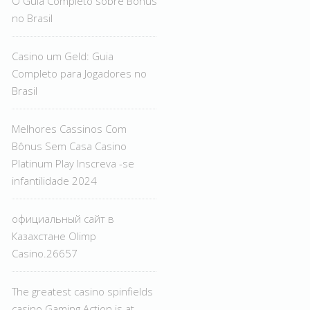
O Guia Completo sobre Bônus
no Brasil
Casino um Geld: Guia
Completo para Jogadores no
Brasil
Melhores Cassinos Com
Bônus Sem Casa Casino
Platinum Play Inscreva -se
infantilidade 2024
официальный сайт в
Казахстане Olimp
Casino.26657
The greatest casino spinfields
casino Gaming Action is at