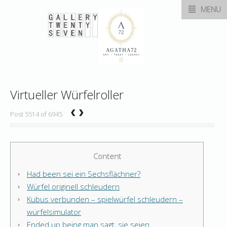
MENU
Virtueller Würfelroller
‹
›
Post 5514 of 6945
Content
Had been sei ein Sechsflächner?
Würfel originell schleudern
Kubus verbunden – spielwürfel schleudern –
würfelsimulator
Ended up being man sagt, sie seien