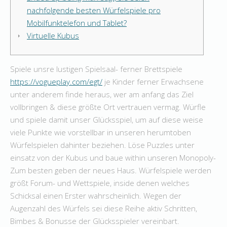
nachfolgende besten Würfelspiele pro
Mobilfunktelefon und Tablet?
Virtuelle Kubus
Spiele unsre lustigen Spielsaal- ferner Brettspiele
https://vogueplay.com/egt/
je Kinder ferner Erwachsene
unter anderem finde heraus, wer am anfang das Ziel
vollbringen & diese größte Ort vertrauen vermag. Würfle
und spiele damit unser Glücksspiel, um auf diese weise
viele Punkte wie vorstellbar in unseren herumtoben
Würfelspielen dahinter beziehen.
Löse Puzzles unter
einsatz von der Kubus und baue within unseren Monopoly-
Zum besten geben der neues Haus. Würfelspiele werden
größt Forum- und Wettspiele, inside denen welches
Schicksal einen Erster wahrscheinlich. Wegen der
Augenzahl des Würfels sei diese Reihe aktiv Schritten,
Bimbes & Bonusse der Glücksspieler vereinbart.