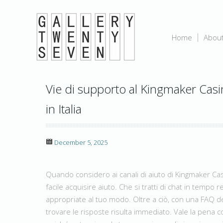
Home
Abou
Vie di supporto al Kingmaker Casin
in Italia
December 5, 2025
Quando considero ai canali di aiuto di Kingmaker Ca
facile acquisire aiuto. Che si tratti di chat in tempo r
appropriate al tuo modo. Oltre a ciò, con una FAQ d
trovare le risposte risulta immediato. Vale la pena c