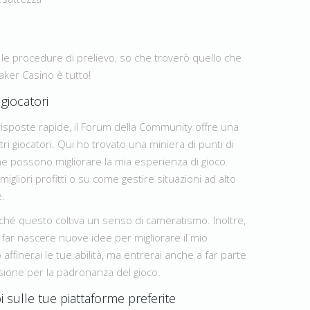
 le procedure di prelievo, so che troverò quello che
maker Casino è tutto!
giocatori
isposte rapide, il Forum della Community offre una
tri giocatori. Qui ho trovato una miniera di punti di
 che possono migliorare la mia esperienza di gioco.
migliori profitti o su come gestire situazioni ad alto
e.
rché questo coltiva un senso di cameratismo. Inoltre,
ar nascere nuove idee per migliorare il mio
finerai le tue abilità, ma entrerai anche a far parte
sione per la padronanza del gioco.
i sulle tue piattaforme preferite