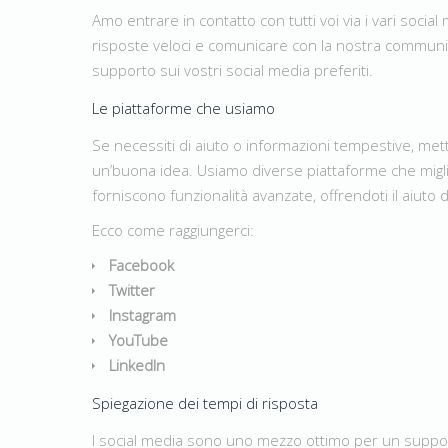
Amo entrare in contatto con tutti voi via i vari social 
risposte veloci e comunicare con la nostra communi
supporto sui vostri social media preferiti.
Le piattaforme che usiamo
Se necessiti di aiuto o informazioni tempestive, mette
un’buona idea. Usiamo diverse piattaforme che migli
forniscono funzionalità avanzate, offrendoti il aiuto d
Ecco come raggiungerci:
Facebook
Twitter
Instagram
YouTube
LinkedIn
Spiegazione dei tempi di risposta
I social media sono uno mezzo ottimo per un support