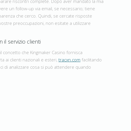
eparare riscontri complete. Dopo aver mandato la mia
ere un follow-up via email, se necessario; tiene
sparenza che cerco. Quindi, se cercate risposte
stre preoccupazioni, non esitate a utilizzare
il servizio clienti
il concetto che Kingmaker Casino fornisca
 ai clienti nazionali e esteri,
tracxn.com
facilitando
eci di analizzare cosa si può attendere quando