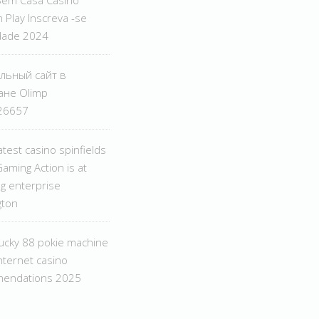
Sem Casa Casino
 Play Inscreva -se
idade 2024
льный сайт в
ане Olimp
.26657
test casino spinfields
aming Action is at
g enterprise
gton
lucky 88 pokie machine
nternet casino
endations 2025