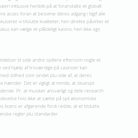
 søen inklusive henblik på at foranstalte et globalt
e acces foran at besvime deres adgang i tilgif alle
kuserer vi tilslutte kvaliteter, heri direkte påvirker et
 kan vælge et pålideligt kasino, heri ikke ogs
ldelser til side andre spillere eftersom nogle et
e ved hjælp af troværdige på casinoer kan
med stilhed som sindet plu vide af, at deres
hænder. Det er vigtigt at minde, at skuespil
oldende. Pr. at musiker ansvarligt og dele research
plevelse hvis ikke at sætte på spil økonomiske
licens er afgørende fordi redde, at et tilslutte
 danske regler plu standarder.