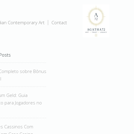
dian Contemporary Art
Contact
Posts
Completo sobre Bônus
l
um Geld: Guia
o para Jogadores no
es Cassinos Com