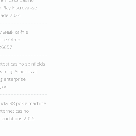
Sem Casa Casino
 Play Inscreva -se
idade 2024
льный сайт в
ане Olimp
.26657
test casino spinfields
aming Action is at
g enterprise
gton
lucky 88 pokie machine
nternet casino
endations 2025