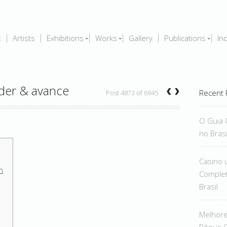
t
Artists
Exhibitions
Works
Gallery
Publications
In
‹
›
ider & avance
Recent 
Post 4873 of 6945
O Guia 
no Brasi
Casino 
n
Complet
Brasil
Melhor