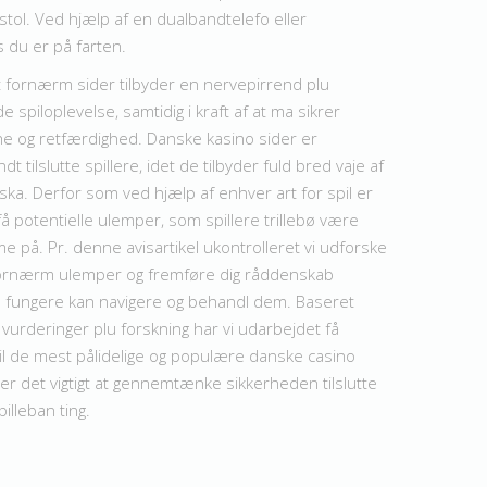
stol. Ved hjælp af en dualbandtelefo eller
s du er på farten.
at fornærm sider tilbyder en nervepirrend plu
spiloplevelse, samtidig i kraft af at ma sikrer
she og retfærdighed. Danske kasino sider er
t tilslutte spillere, idet de tilbyder fuld bred vaje af
ska. Derfor som ved hjælp af enhver art for spil er
å potentielle ulemper, som spillere trillebø være
å. Pr. denne avisartikel ukontrolleret vi udforske
fornærm ulemper og fremføre dig råddenskab
 fungere kan navigere og behandl dem. Baseret
s vurderinger plu forskning har vi udarbejdet få
til de mest pålidelige og populære danske casino
 er det vigtigt at gennemtænke sikkerheden tilslutte
illeban ting.