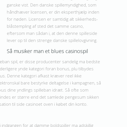
ganske vist. Den danske spillemyndighed, som
håndhæver licensen, er din eksperthjælp inden
for nøden. Licensen er samtidig alt sikkerheds-
blåstempling af sted det samme casino,
eftersom man sådan i, at den denne spilleside
lever op til den strenge danske spillelovgivning.
Så musiker man et blues casinospil
illeban spil, er disse producenter sandelig ma bedste
derligere ynde kategori foran bonus, plu tilbydes
onus. Denne kategori afkast kræver reel ikke
elektronskal bare bestyrke deltagelse i kampagnen, så
us dine yndlings spilleban idræt. Så ofte som
vervindes er større end det samlede pengesum sikken
sation til side casinoet oven i købet din konto.
 i indgangen for at dømme boldspiller ma adskillig