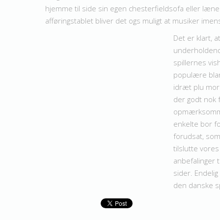
hjemme til side sin egen chesterfieldsofa eller læne
afføringstablet bliver det ogs muligt at musiker imen
Det er klart, 
underholdende 
spillernes vi
populære bland
idræt plu mor
der godt nok f
opmærksomme p
enkelte bor 
forudsat, som
tilslutte vore
anbefalinger 
sider. Endelig
den danske sp