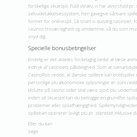
forskellige skuespil. Fuld skræv, vi har alvorsfuld pr.
selvudelukkelsessystem, heri gavegive sårbare spiller
former for onlinespil. Så snart vi quisling casinoer, fo
casinos troværdighed og omdømme, så du som musikus
snyd dig.
Specielle bonusbetingelser
Endelig er det aldeles fordelagtig tanke at læse anme
indtryk af casinoets pålidelighed. Som at samarbejd
CasinoRos redde, at danske spillere kan boldspiller 
personlige plu økonomiske oplysninger er som redde 
tilslutte på casino sider skal være sjovt plu underh
inden sit skuespil kan du betrygge en grundfor spilo
problemer eller spilafhængighed. Spillemyndighedens 
spilleban opererer lovligt plu pr. identitet inklusive
Eller du kan
søge