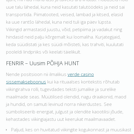
uue talu lähedal, kuna neid kasutati talutöödeks ja neid sai
transportida. Piimatooted, veised, lambad ja kitsed, elasid
ka uue rantšo lähedal, kuna neid tuli iga päev lüpsta.
Viikingid armastasid juustu, võid, petipiima ja vadakut ning
hindasid neid palju kõrgemalt kui loomaliha. Kurjategijaid,
keda süüdistati ja kes süüdi mõisteti, kas trahviti, kuulutati
pooleldi lindpriiks või keelati täielikult.
FENRIR – Uusim PÕHJA HUNT
Nende positsioon nii ilmalikus
verde casino
sissemakseboonus
kui ka rituaalses kontekstis rõhutab
viikingirahva rolli, tugevdades teksti jumalike ja surelike
maailmade seas. Müütilised olendid, nagu draakonid, maod
ja hundid, on samuti levinud norra nikerdustes. See
sümboliseerib energiat, julgust ja olendite kaootilisi jõude,
kehastades viikingiajastu uut keerukat maailmavaadet.
Paljud, kes on huvitatud viikingite kogukonnast ja muusikast