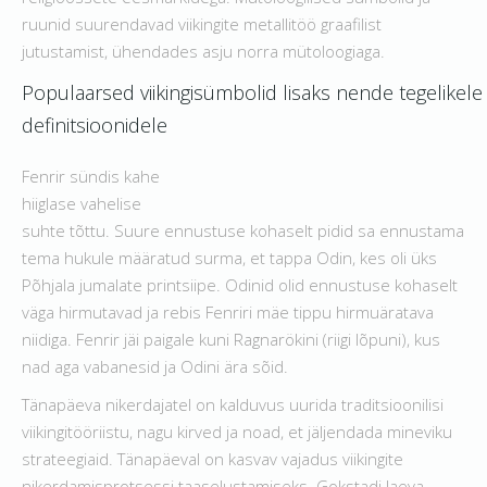
ruunid suurendavad viikingite metallitöö graafilist
jutustamist, ühendades asju norra mütoloogiaga.
Populaarsed viikingisümbolid lisaks nende tegelikele
definitsioonidele
Fenrir sündis kahe
hiiglase vahelise
suhte tõttu. Suure ennustuse kohaselt pidid sa ennustama
tema hukule määratud surma, et tappa Odin, kes oli üks
Põhjala jumalate printsiipe. Odinid olid ennustuse kohaselt
väga hirmutavad ja rebis Fenriri mäe tippu hirmuäratava
niidiga. Fenrir jäi paigale kuni Ragnarökini (riigi lõpuni), kus
nad aga vabanesid ja Odini ära sõid.
Tänapäeva nikerdajatel on kalduvus uurida traditsioonilisi
viikingitööriistu, nagu kirved ja noad, et jäljendada mineviku
strateegiaid. Tänapäeval on kasvav vajadus viikingite
nikerdamisprotsessi taaselustamiseks. Gokstadi laeva