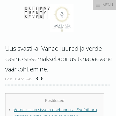
MENU
Uus svastika. Vanad juured ja verde
casino sissemakseboonus tänapäevane
väärkohtlemine.
‹
›
Post 3154 of 6945
Postitused
Verde casino sissemakseboonus – Svefnthorn,