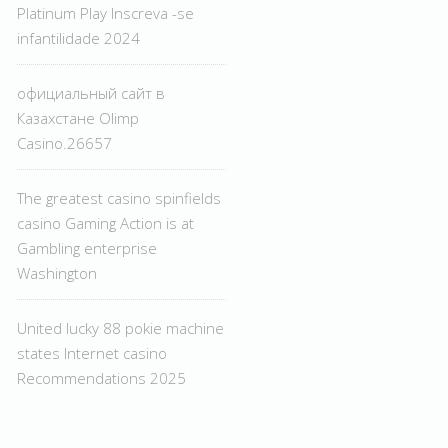
Platinum Play Inscreva -se
infantilidade 2024
официальный сайт в
Казахстане Olimp
Casino.26657
The greatest casino spinfields
casino Gaming Action is at
Gambling enterprise
Washington
United lucky 88 pokie machine
states Internet casino
Recommendations 2025