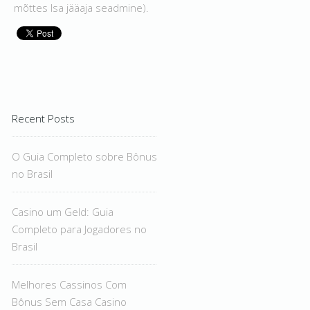
mõttes Isa jääaja seadmine).
Recent Posts
O Guia Completo sobre Bônus
no Brasil
Casino um Geld: Guia
Completo para Jogadores no
Brasil
Melhores Cassinos Com
Bônus Sem Casa Casino