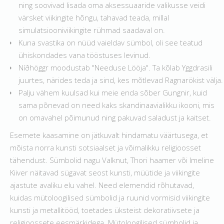
ning soovivad lisada oma aksessuaaride valikusse veidi
värsket viikingite hõngu, tahavad teada, millal
simulatsiooniviikingite rühmad saadaval on.
Kuna svastika on nüüd vaieldav sümbol, oli see teatud
ühiskondades vana tööstuses levinud.
Níðhöggr moodustab "Needuse Lööja". Ta kõlab Yggdrasili
juurtes, närides teda ja sind, kes mõtlevad Ragnarökist välja.
Palju vähem kuulsad kui meie enda sõber Gungnir, kuid
sama põnevad on need kaks skandinaavialikku ikooni, mis
on omavahel põimunud ning pakuvad saladust ja kaitset.
Esemete kaasamine on jätkuvalt hindamatu väärtusega, et
mõista norra kunsti sotsiaalset ja võimalikku religioosset
tähendust. Sümbolid nagu Valknut, Thori haamer või Imeline
Kiiver näitavad sügavat seost kunsti, müütide ja viikingite
ajastute avaliku elu vahel. Need elemendid rõhutavad,
kuidas mütoloogilised sümbolid ja ruunid vormisid viikingite
kunsti ja metallitööd, toetades üksteist dekoratiivsete ja
religioossete eesmärkidega. Mütoloogilised sümbolid ja