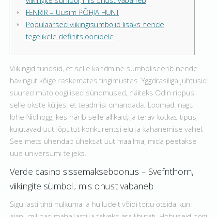
viikingite sümbol, mis ohust vabaneb
FENRIR – Uusim PÕHJA HUNT
Populaarsed viikingisümbolid lisaks nende
tegelikele definitsioonidele
Viikingid tundsid, et selle kandmine sümboliseerib nende
hävingut kõige raskemates tingimustes. Yggdrasiliga juhtusid
suured mütoloogilised sündmused, näiteks Odin rippus
selle okste küljes, et teadmisi omandada. Loomad, nagu
lohe Nidhogg, kes närib selle allikaid, ja terav kotkas tipus,
kujutavad uut lõputut konkurentsi elu ja kahanemise vahel.
See mets ühendab üheksat uut maailma, mida peetakse
uue universumi teljeks.
Verde casino sissemakseboonus – Svefnthorn,
viikingite sümbol, mis ohust vabaneb
Sigu lasti tihti hulkuma ja hulludelt võidi toitu otsida kuni
ajani, mil nad maha lasti ja talveks ära lihutati. Hobuseid hoiti