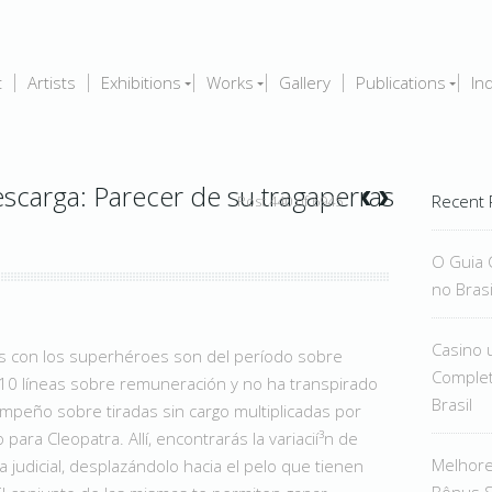
t
Artists
Exhibitions
Works
Gallery
Publications
In
‹
›
 descarga: Parecer de su tragaperras
Recent 
Post 440 of 6945
O Guia 
no Brasi
Casino 
s con los superhéroes son del período sobre
Complet
10 líneas sobre remuneración y no ha transpirado
Brasil
mpeño sobre tiradas sin cargo multiplicadas por
o para Cleopatra.
Allí, encontrarás la variacií³n de
Melhor
a judicial, desplazándolo hacia el pelo que tienen