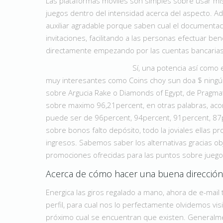
Las plataformas móviles son simples sobre usar m
juegos dentro del intensidad acerca del aspecto. Ade
auxiliar agradable porque saben cual el documentaci
invitaciones, facilitando a las personas efectuar b
directamente empezando por las cuentas bancarias
Sí, una potencia así­ como
muy interesantes como Coins choy sun doa $ ningún
sobre Argucia Rake o Diamonds of Egypt, de Pragmat
sobre maximo 96,21percent, en otras palabras, acor
puede ser de 96percent, 94percent, 91percent, 87pe
sobre bonos falto depósito, todo la joviales ellas 
ingresos. Sabemos saber los alternativas gracias ob
promociones ofrecidas para las puntos sobre juego
Acerca de cómo hacer una buena dirección 
Energica las giros regalado a mano, ahora de e-mail 
perfil, para cual nos lo perfectamente olvidemos vi
próximo cual se encuentran que existen. Generalmen