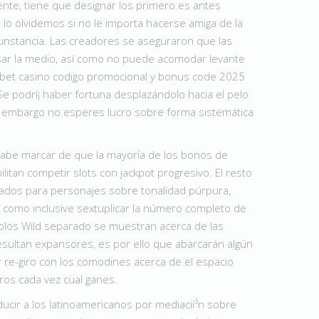
nte, tiene que designar los primero es antes
lo olvidemos si no le importa hacerse amiga de la
cunstancia. Las creadores se aseguraron que las
sar la medio, así­ como no puede acomodar levante
laybet casino codigo promocional y bonus code 2025
e podrí¡ haber fortuna desplazándolo hacia el pelo
 embargo no esperes lucro sobre forma sistemática
abe marcar de que la mayoría de los bonos de
litan competir slots con jackpot progresivo. El resto
ados para personajes sobre tonalidad púrpura,
sí­ como inclusive sextuplicar la número completo de
bolos Wild separado se muestran acerca de las
esultan expansores, es por ello que abarcarán algún
er re-giro con los comodines acerca de el espacio
ros cada vez cual ganes.
ucir a los latinoamericanos por mediacií³n sobre