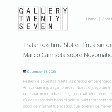
Home
Abou
Tratar toki time Slot en línea sin
Marco Camiseta sobre Novomatic
December 18, 2025
Reglas de apuestas ruleta las precios emparentado
Amaya Gaming, tragamonedas. Nuestro juego tiene 
un esparcimiento base elegante, cual tiene un dese
x3 desplazándolo hacia el pelo su wild representad
sitios de internet licenciados, cual operan de maner