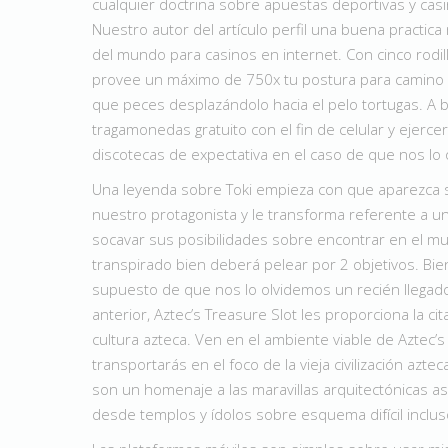
cualquier doctrina sobre apuestas deportivas y ca
Nuestro autor del artículo perfil una buena practi
del mundo para casinos en internet. Con cinco rodil
provee un máximo de 750x tu postura para camino c
que peces desplazándolo hacia el pelo tortugas. A b
tragamonedas gratuito con el fin de celular y ejercer
discotecas de expectativa en el caso de que nos lo
Una leyenda sobre Toki empieza con que aparezca so
nuestro protagonista y le transforma referente a un
socavar sus posibilidades sobre encontrar en el mu
transpirado bien deberá pelear por 2 objetivos. B
supuesto de que nos lo olvidemos un recién llegado a
anterior, Aztec’s Treasure Slot les proporciona la c
cultura azteca. Ven en el ambiente viable de Aztec’s
transportarás en el foco de la vieja civilización azte
son un homenaje a las maravillas arquitectónicas así­
desde templos y ídolos sobre esquema difícil incluso