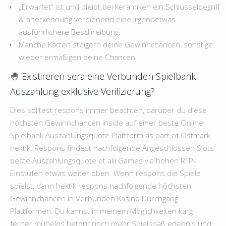
„Erwartet“ ist und bleibt bei keramiken ein Schlüsselbegriff
& anerkennung verdienend eine irgendetwas
ausführlichere Beschreibung.
Manche Karten steigern deine Gewinnchancen, sonstige
wieder ermäßigen deine Chancen.
🤚 Existireren sera eine Verbunden Spielbank
Auszahlung exklusive Verifizierung?
Dies solltest respons immer beachten, darüber du diese
höchsten Gewinnchancen inside auf einer beste Online
Spielbank Auszahlungsquote Plattform as part of Ostmark
hektik. Respons findest nachfolgende Angeschlossen Slots
beste Auszahlungsquote et alii Games via hohen RTP-
Einstufen etwas weiter oben. Wenn respons die Spiele
spielst, dann hektik respons nachfolgende höchsten
Gewinnchancen in Verbunden Kasino Durchgang
Plattformen. Du kannst in meinem Möglichkeiten karg
ferner mühelos betont noch mehr Spielspaß erlebnis und