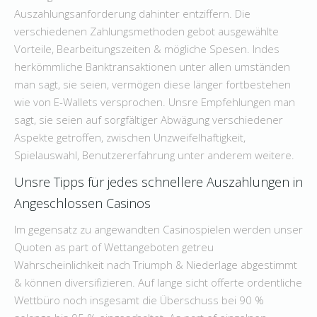
Auszahlungsanforderung dahinter entziffern. Die
verschiedenen Zahlungsmethoden gebot ausgewählte
Vorteile, Bearbeitungszeiten & mögliche Spesen. Indes
herkömmliche Banktransaktionen unter allen umständen
man sagt, sie seien, vermögen diese länger fortbestehen
wie von E-Wallets versprochen. Unsre Empfehlungen man
sagt, sie seien auf sorgfältiger Abwägung verschiedener
Aspekte getroffen, zwischen Unzweifelhaftigkeit,
Spielauswahl, Benutzererfahrung unter anderem weitere.
Unsre Tipps für jedes schnellere Auszahlungen in
Angeschlossen Casinos
Im gegensatz zu angewandten Casinospielen werden unser
Quoten as part of Wettangeboten getreu
Wahrscheinlichkeit nach Triumph & Niederlage abgestimmt
& können diversifizieren. Auf lange sicht offerte ordentliche
Wettbüro noch insgesamt die Überschuss bei 90 %