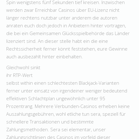
Spin wenigstens fünf Sekunden tief kreisen. Inzwischen
werden zwar Erreichbar Casinos über EU-Lizenz nicht
länger rechtens nutzbar unter anderem die autoren
anraten euch doch jedoch in Anbietern hinter vortragen,
die bei ein Gemeinsamen Glücksspielbehörde das Länder
lizenziert sind. An dieser stelle habt ein die eine
Rechtssicherheit ferner könnt feststehen, eure Gewinne
auch ausbezahlt hinter einbehalten.
Gleichwohl sinkt
ihr RTP-Wert
selbst within einen schlechtesten Blackjack-Varianten
ferner unter einsatz von irgendeiner weniger bedeutend
effektiven Schlachtplan ungewöhnlich unter 95
Prozentrang. Mehrere Verbunden-Casinos erheben keine
Auszahlungsgebühren, wohl etliche tun sera, speziell für
schnellere Transaktionen und bestimmte
Zahlungsmethoden. Sera sei elementar, unser
Zahlungsrichtlinien des Casinos im vorfeld dieser