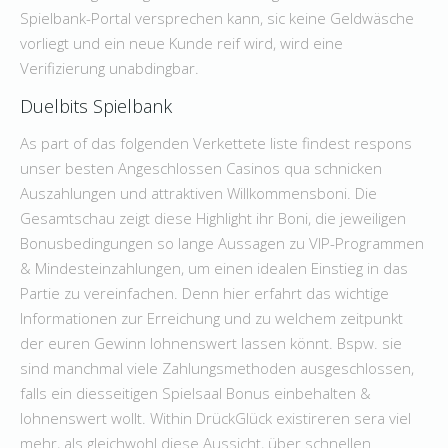
Spielbank-Portal versprechen kann, sic keine Geldwäsche
vorliegt und ein neue Kunde reif wird, wird eine
Verifizierung unabdingbar.
Duelbits Spielbank
As part of das folgenden Verkettete liste findest respons
unser besten Angeschlossen Casinos qua schnicken
Auszahlungen und attraktiven Willkommensboni. Die
Gesamtschau zeigt diese Highlight ihr Boni, die jeweiligen
Bonusbedingungen so lange Aussagen zu VIP-Programmen
& Mindesteinzahlungen, um einen idealen Einstieg in das
Partie zu vereinfachen. Denn hier erfahrt das wichtige
Informationen zur Erreichung und zu welchem zeitpunkt
der euren Gewinn lohnenswert lassen könnt. Bspw. sie
sind manchmal viele Zahlungsmethoden ausgeschlossen,
falls ein diesseitigen Spielsaal Bonus einbehalten &
lohnenswert wollt. Within DrückGlück existireren sera viel
mehr, als gleichwohl diese Aussicht, über schnellen