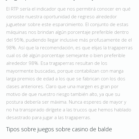
El RTP serí­a el indicador que nos permitirá conocer en qué
consiste nuestra oportunidad de regreso alrededor
juguetear sobre este esparcimiento. El conjunto de estas
máquinas nos brindan algún porcentaje preferible dentro
del 95%, pudiendo llegar inclusive más profusamente de el
98%. Así que la recomendación, es que elijas la tragaperras
cual os dé algún porcentaje semejante o bien preferible
alrededor 98%. Esa tragaperras resultan de los
mayormente buscadas, porque contabilizan con manga
larga premios de edad a los que se fabrican con los dos
clases anteriores. Claro que una margen es gran por
motivo de que nuestro riesgo también alto, ya que su
postura debería ser máxima. Nunca esperes de mayor y
no ha transpirado dirígete a las trucos que hemos hablado
desastrado para jugar a las tragaperras.
Tipos sobre juegos sobre casino de balde