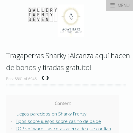
MENU
Tragaperras Sharky ¡Alcanza aquí hacen
de bonos y tiradas gratuito!
‹
›
Post 5861 of 6945
Content
Juegos parecidos en Sharky Frenzy
Tipos sobre juegos sobre casino de balde
TOP software: Las cotas acerca de que confían