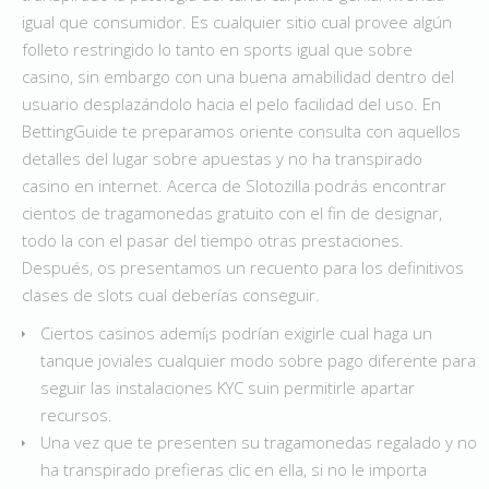
igual que consumidor. Es cualquier sitio cual provee algún
folleto restringido lo tanto en sports igual que sobre
casino, sin embargo con una buena amabilidad dentro del
usuario desplazándolo hacia el pelo facilidad del uso. En
BettingGuide te preparamos oriente consulta con aquellos
detalles del lugar sobre apuestas y no ha transpirado
casino en internet. Acerca de Slotozilla podrás encontrar
cientos de tragamonedas gratuito con el fin de designar,
todo la con el pasar del tiempo otras prestaciones.
Después, os presentamos un recuento para los definitivos
clases de slots cual deberías conseguir.
Ciertos casinos ademí¡s podrían exigirle cual haga un
tanque joviales cualquier modo sobre pago diferente para
seguir las instalaciones KYC suin permitirle apartar
recursos.
Una vez que te presenten su tragamonedas regalado y no
ha transpirado prefieras clic en ella, si no le importa