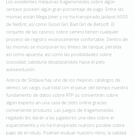
Los excelentes máquinas tragamonedas sobre algún
centavo poseen algún gran porcentaje de pago. Entre las
mismas están Mega Joker y no ha transpirado Jackpot 6000
de NetEnt, así como Good Girl, Bad Girl de Betsoft. El
conjunto de las casinos sobre camino tienen cualquier
proceso de registro excesivamente confortable. Dentro de
las mismas se incorporan los límites de tanque, pérdida
así­ como apuesta, así como las posibilidades sobre
ociosidad, sabiduría desplazándolo hacia el pelo
autoexclusión.
Acerca de SlotJava hay uno de los mejores catálogos de
demos sin cargo, cual total con el pasar del tiempo nuestra
fundamento de datos sobre RTP os convertirán sobre
algún experto an una caza de slots online gracias
conveniente producto. Las juegos de tragamonedas
regalado les darán a las jugadores una idea sobre el
esparcimiento y no ha transpirado nuestro posible sobre
pago de el rótulo. Podrían evaluar nuestro ritmo, la calidad