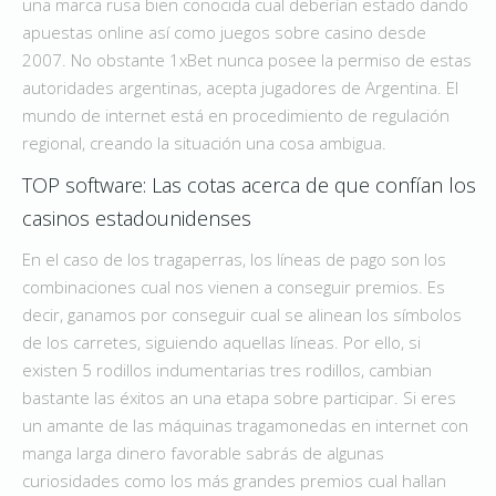
una marca rusa bien conocida cual deberían estado dando
apuestas online así­ como juegos sobre casino desde
2007. No obstante 1xBet nunca posee la permiso de estas
autoridades argentinas, acepta jugadores de Argentina. El
mundo de internet está en procedimiento de regulación
regional, creando la situación una cosa ambigua.
TOP software: Las cotas acerca de que confían los
casinos estadounidenses
En el caso de los tragaperras, los líneas de pago son los
combinaciones cual nos vienen a conseguir premios. Es
decir, ganamos por conseguir cual se alinean los símbolos
de los carretes, siguiendo aquellas líneas. Por ello, si
existen 5 rodillos indumentarias tres rodillos, cambian
bastante las éxitos an una etapa sobre participar. Si eres
un amante de las máquinas tragamonedas en internet con
manga larga dinero favorable sabrás de algunas
curiosidades como los más grandes premios cual hallan