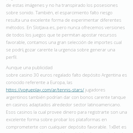
de estas imágenes y no ha transpirado los posesiones
sobre sonido. También, el esparcimiento falto riesgo
resulta una excelente forma de experimentar diferentes
métodos. En SlotJava.es, pero nunca ofrecemos versiones
de todos los juegos que te permitan apostar recursos
favorable, contamos una gran selección de importes cual
se podrí¡ gozar carente la urgencia sobre generar una
perfil.
Aunque una publicidad
sobre casino 30 euros regalado falto depósito Argentina es
conocido referente a Europa, las
https://vogueplay.com/ar/tennis-stars/
jugadores
argentinos también podrían dar con bonos carente tanque
en casinos adaptados alrededor sector latinoamericano.
Esos casinos la cual provee dinero para registrarte son una
excelente forma sobre probar los plataformas en
comprometerte con cualquier depósito favorable. 1xBet es