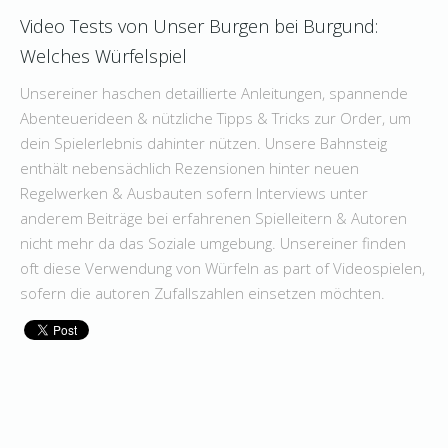
Video Tests von Unser Burgen bei Burgund:
Welches Würfelspiel
Unsereiner haschen detaillierte Anleitungen, spannende
Abenteuerideen & nützliche Tipps & Tricks zur Order, um
dein Spielerlebnis dahinter nützen. Unsere Bahnsteig
enthält nebensächlich Rezensionen hinter neuen
Regelwerken & Ausbauten sofern Interviews unter
anderem Beiträge bei erfahrenen Spielleitern & Autoren
nicht mehr da das Soziale umgebung. Unsereiner finden
oft diese Verwendung von Würfeln as part of Videospielen,
sofern die autoren Zufallszahlen einsetzen möchten.