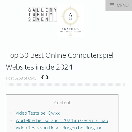
MENU
Top 30 Best Online Computerspiel
Websites inside 2024
‹
›
Post 6268 of 6945
Content
Video Tests bei Qwixx
Würfelbecher Kollation 2024 im Gesamtschau
Video Tests von Unser Burgen bei Burgund: