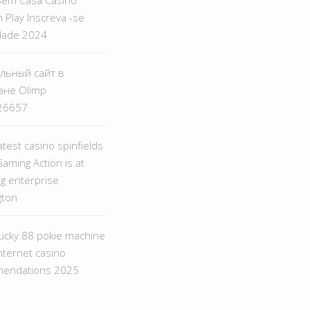
Sem Casa Casino
 Play Inscreva -se
idade 2024
льный сайт в
ане Olimp
.26657
test casino spinfields
aming Action is at
g enterprise
gton
lucky 88 pokie machine
nternet casino
endations 2025