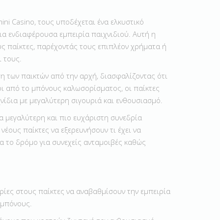
ni Casino, τους υποδέχεται ένα ελκυστικό
ια ενδιαφέρουσα εμπειρία παιχνιδιού. Αυτή η
υς παίκτες, παρέχοντάς τους επιπλέον χρήματα ή
 τους.
η των παικτών από την αρχή, διασφαλίζοντας ότι
οι από το μπόνους καλωσορίσματος, οι παίκτες
ίδια με μεγαλύτερη σιγουριά και ενθουσιασμό.
α μεγαλύτερη και πιο ευχάριστη συνεδρία
 νέους παίκτες να εξερευνήσουν τι έχει να
α το δρόμο για συνεχείς ανταμοιβές καθώς
ρίες στους παίκτες να αναβαθμίσουν την εμπειρία
 μπόνους.