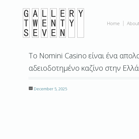
Home
Abou
Το Nomini Casino είναι ένα απολ
αδειοδοτημένο καζίνο στην Ελλ
December 5, 2025