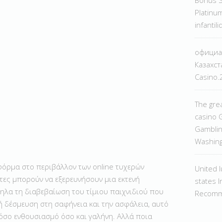
Bônus 
Platinum
infantil
официа
Казахст
Casino
The grea
casino G
Gamblin
Washin
τφόρμα στο περιβάλλον των online τυχερών
United 
κτες μπορούν να εξερευνήσουν μια εκτενή
states I
ηλα τη διαβεβαίωση του τίμιου παιχνιδιού που
Recomm
 δέσμευση στη σαφήνεια και την ασφάλεια, αυτό
τόσο ενθουσιασμό όσο και γαλήνη. Αλλά ποια