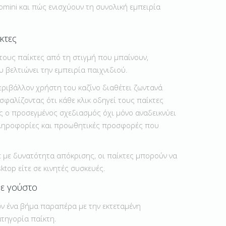
mini και πώς ενισχύουν τη συνολική εμπειρία
κτες
τους παίκτες από τη στιγμή που μπαίνουν,
βελτιώνει την εμπειρία παιχνιδιού.
εριβάλλον χρήστη του καζίνο διαθέτει ζωντανά
φαλίζοντας ότι κάθε κλικ οδηγεί τους παίκτες
ός ο προσεγμένος σχεδιασμός όχι μόνο αναδεικνύει
 πληροφορίες και προωθητικές προσφορές που
t με δυνατότητα απόκρισης, οι παίκτες μπορούν να
top είτε σε κινητές συσκευές.
θε γούστο
ν ένα βήμα παραπέρα με την εκτεταμένη
ατηγορία παίκτη.