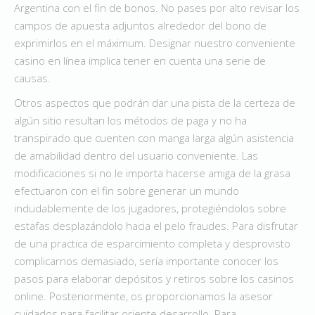
Argentina con el fin de bonos. No pases por alto revisar los
campos de apuesta adjuntos alrededor del bono de
exprimirlos en el máximum. Designar nuestro conveniente
casino en línea implica tener en cuenta una serie de
causas.
Otros aspectos que podrán dar una pista de la certeza de
algún sitio resultan los métodos de paga y no ha
transpirado que cuenten con manga larga algún asistencia
de amabilidad dentro del usuario conveniente. Las
modificaciones si no le importa hacerse amiga de la grasa
efectuaron con el fin sobre generar un mundo
indudablemente de los jugadores, protegiéndolos sobre
estafas desplazándolo hacia el pelo fraudes. Para disfrutar
de una practica de esparcimiento completa y desprovisto
complicarnos demasiado, serí­a importante conocer los
pasos para elaborar depósitos y retiros sobre los casinos
online. Posteriormente, os proporcionamos la asesor
cuidados para facilitar oriente desarrollo. Para