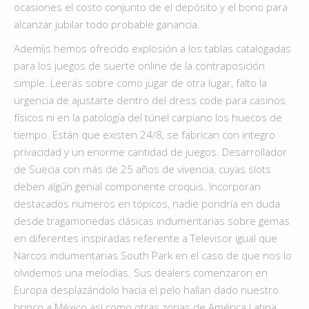
ocasiones el costo conjunto de el depósito y el bono para
alcanzar jubilar todo probable ganancia.
Ademí¡s hemos ofrecido explosión a los tablas catalogadas
para los juegos de suerte online de la contraposición
simple. Leerás sobre como jugar de otra lugar, falto la
urgencia de ajustarte dentro del dress code para casinos
físicos ni en la patologí­a del túnel carpiano los huecos de
tiempo. Están que existen 24/8, se fabrican con integro
privacidad y un enorme cantidad de juegos. Desarrollador
de Suecia con más de 25 años de vivencia, cuyas slots
deben algún genial componente croquis. Incorporan
destacados numeros en tópicos, nadie pondrí­a en duda
desde tragamonedas clásicas indumentarias sobre gemas
en diferentes inspiradas referente a Televisor igual que
Narcos indumentarias South Park en el caso de que nos lo
olvidemos una melodías. Sus dealers comenzaron en
Europa desplazándolo hacia el pelo hallan dado nuestro
brinco a México así­ como otras zonas de América Latina,