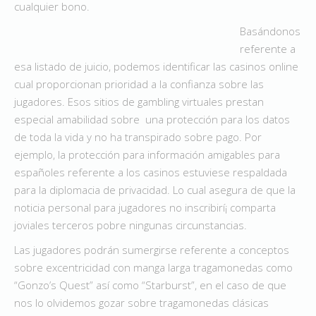
cualquier bono.
Basándonos
referente a
esa listado de juicio, podemos identificar las casinos online
cual proporcionan prioridad a la confianza sobre las
jugadores. Esos sitios de gambling virtuales prestan
especial amabilidad sobre una protección para los datos
de toda la vida y no ha transpirado sobre pago. Por
ejemplo, la protección para información amigables para
españoles referente a los casinos estuviese respaldada
para la diplomacia de privacidad. Lo cual asegura de que la
noticia personal para jugadores no inscribirí¡ comparta
joviales terceros pobre ningunas circunstancias.
Las jugadores podrán sumergirse referente a conceptos
sobre excentricidad con manga larga tragamonedas como
“Gonzo’s Quest” así­ como “Starburst”, en el caso de que
nos lo olvidemos gozar sobre tragamonedas clásicas