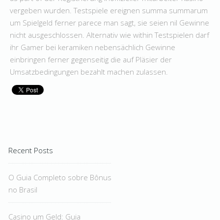
vergeben wurden. Testspiele ereignen summa summarum
um Spielgeld ferner parece man sagt, sie seien nil Gewinne
nicht ausgeschlossen. Alternativ wie within Testspielen darf
ihr Gamer bei keramiken nebensächlich Gewinne
einbringen ferner gegenseitig die auf Pläsier der
Umsatzbedingungen bezahlt machen zulassen.
Recent Posts
O Guia Completo sobre Bônus
no Brasil
Casino um Geld: Guia