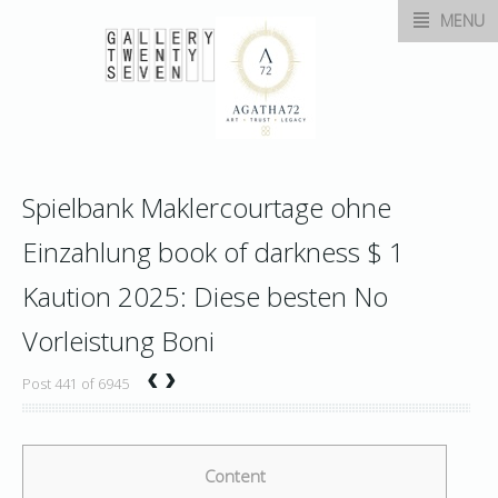
MENU
Spielbank Maklercourtage ohne
Einzahlung book of darkness $ 1
Kaution 2025: Diese besten No
Vorleistung Boni
‹
›
Post 441 of 6945
Content