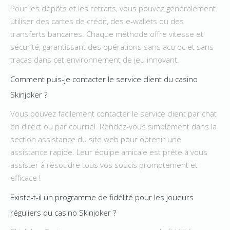
Pour les dépôts et les retraits, vous pouvez généralement
utiliser des cartes de crédit, des e-wallets ou des
transferts bancaires. Chaque méthode offre vitesse et
sécurité, garantissant des opérations sans accroc et sans
tracas dans cet environnement de jeu innovant.
Comment puis-je contacter le service client du casino
Skinjoker ?
Vous pouvez facilement contacter le service client par chat
en direct ou par courriel. Rendez-vous simplement dans la
section assistance du site web pour obtenir une
assistance rapide. Leur équipe amicale est prête à vous
assister à résoudre tous vos soucis promptement et
efficace !
Existe-t-il un programme de fidélité pour les joueurs
réguliers du casino Skinjoker ?