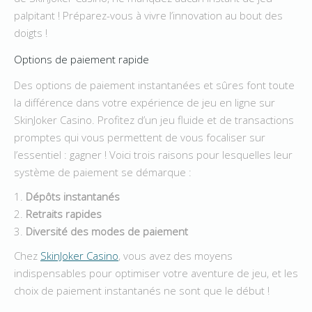
palpitant ! Préparez-vous à vivre l’innovation au bout des
doigts !
Options de paiement rapide
Des options de paiement instantanées et sûres font toute
la différence dans votre expérience de jeu en ligne sur
SkinJoker Casino. Profitez d’un jeu fluide et de transactions
promptes qui vous permettent de vous focaliser sur
l’essentiel : gagner ! Voici trois raisons pour lesquelles leur
système de paiement se démarque :
Dépôts instantanés
Retraits rapides
Diversité des modes de paiement
Chez
SkinJoker Casino
, vous avez des moyens
indispensables pour optimiser votre aventure de jeu, et les
choix de paiement instantanés ne sont que le début !