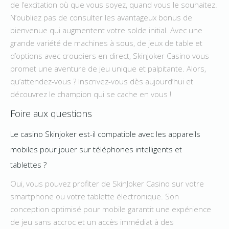
de l’excitation où que vous soyez, quand vous le souhaitez.
N’oubliez pas de consulter les avantageux bonus de
bienvenue qui augmentent votre solde initial. Avec une
grande variété de machines à sous, de jeux de table et
d’options avec croupiers en direct, SkinJoker Casino vous
promet une aventure de jeu unique et palpitante. Alors,
qu’attendez-vous ? Inscrivez-vous dès aujourd’hui et
découvrez le champion qui se cache en vous !
Foire aux questions
Le casino Skinjoker est-il compatible avec les appareils
mobiles pour jouer sur téléphones intelligents et
tablettes ?
Oui, vous pouvez profiter de SkinJoker Casino sur votre
smartphone ou votre tablette électronique. Son
conception optimisé pour mobile garantit une expérience
de jeu sans accroc et un accès immédiat à des