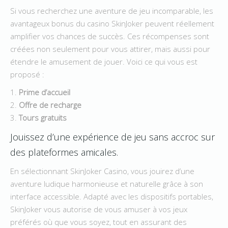
Si vous recherchez une aventure de jeu incomparable, les
avantageux bonus du casino SkinJoker peuvent réellement
amplifier vos chances de succès. Ces récompenses sont
créées non seulement pour vous attirer, mais aussi pour
étendre le amusement de jouer. Voici ce qui vous est
proposé :
Prime d’accueil
Offre de recharge
Tours gratuits
Jouissez d’une expérience de jeu sans accroc sur
des plateformes amicales.
En sélectionnant SkinJoker Casino, vous jouirez d’une
aventure ludique harmonieuse et naturelle grâce à son
interface accessible. Adapté avec les dispositifs portables,
SkinJoker vous autorise de vous amuser à vos jeux
préférés où que vous soyez, tout en assurant des