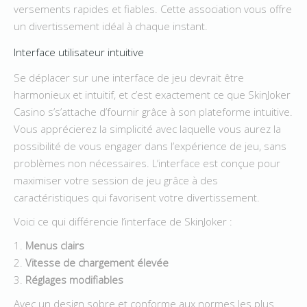
versements rapides et fiables. Cette association vous offre
un divertissement idéal à chaque instant.
Interface utilisateur intuitive
Se déplacer sur une interface de jeu devrait être
harmonieux et intuitif, et c’est exactement ce que SkinJoker
Casino s’s’attache d’fournir grâce à son plateforme intuitive.
Vous apprécierez la simplicité avec laquelle vous aurez la
possibilité de vous engager dans l’expérience de jeu, sans
problèmes non nécessaires. L’interface est conçue pour
maximiser votre session de jeu grâce à des
caractéristiques qui favorisent votre divertissement.
Voici ce qui différencie l’interface de SkinJoker :
Menus clairs
Vitesse de chargement élevée
Réglages modifiables
Avec un design sobre et conforme aux normes les plus