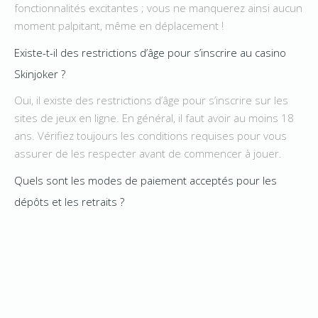
fonctionnalités excitantes ; vous ne manquerez ainsi aucun
moment palpitant, même en déplacement !
Existe-t-il des restrictions d’âge pour s’inscrire au casino
Skinjoker ?
Oui, il existe des restrictions d’âge pour s’inscrire sur les
sites de jeux en ligne. En général, il faut avoir au moins 18
ans. Vérifiez toujours les conditions requises pour vous
assurer de les respecter avant de commencer à jouer.
Quels sont les modes de paiement acceptés pour les
dépôts et les retraits ?