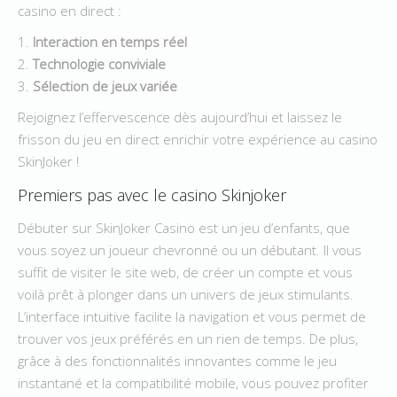
casino en direct :
Interaction en temps réel
Technologie conviviale
Sélection de jeux variée
Rejoignez l’effervescence dès aujourd’hui et laissez le
frisson du jeu en direct enrichir votre expérience au casino
SkinJoker !
Premiers pas avec le casino Skinjoker
Débuter sur SkinJoker Casino est un jeu d’enfants, que
vous soyez un joueur chevronné ou un débutant. Il vous
suffit de visiter le site web, de créer un compte et vous
voilà prêt à plonger dans un univers de jeux stimulants.
L’interface intuitive facilite la navigation et vous permet de
trouver vos jeux préférés en un rien de temps. De plus,
grâce à des fonctionnalités innovantes comme le jeu
instantané et la compatibilité mobile, vous pouvez profiter