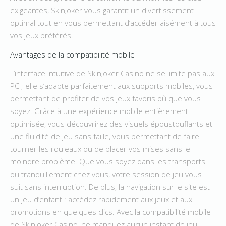
exigeantes, SkinJoker vous garantit un divertissement
optimal tout en vous permettant d’accéder aisément à tous
vos jeux préférés.
Avantages de la compatibilité mobile
L’interface intuitive de SkinJoker Casino ne se limite pas aux
PC ; elle s’adapte parfaitement aux supports mobiles, vous
permettant de profiter de vos jeux favoris où que vous
soyez. Grâce à une expérience mobile entièrement
optimisée, vous découvrirez des visuels époustouflants et
une fluidité de jeu sans faille, vous permettant de faire
tourner les rouleaux ou de placer vos mises sans le
moindre problème. Que vous soyez dans les transports
ou tranquillement chez vous, votre session de jeu vous
suit sans interruption. De plus, la navigation sur le site est
un jeu d’enfant : accédez rapidement aux jeux et aux
promotions en quelques clics. Avec la compatibilité mobile
de SkinJoker Casino, ne manquez aucun instant de jeu