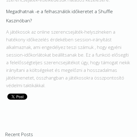
Megadhatnak -e a felhasználók időkeretet a Shuffle
Kaszinóban?
A játékosok az online szerencsejáték-helyszíneken a
hatékony időkezelés érdekében session-irányítást
alkalmaznak, ami engedélyez teszi számuk , hogy egyéni
session-időkorlátokat beállítsanak be. Ez a funkció elősegíti
a felelősségteljes szerencsejátékot úgy, hogy támogat nekik
irányítani a költségeket és megelőzni a hosszadalmas
játékmenetet, összhangban a játékosokra összpontosító
védelmi taktikákkal.
Recent Posts