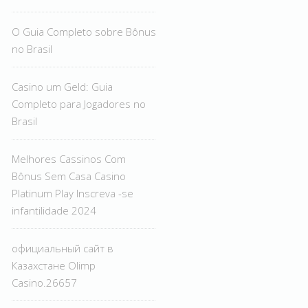
O Guia Completo sobre Bônus
no Brasil
Casino um Geld: Guia
Completo para Jogadores no
Brasil
Melhores Cassinos Com
Bônus Sem Casa Casino
Platinum Play Inscreva -se
infantilidade 2024
официальный сайт в
Казахстане Olimp
Casino.26657