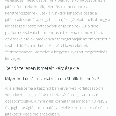
viselkedési megoldások, mint például a korlátozások és a
játékidő-emlékeztetők, jelentős elemei ennek a
keretrendszernek. Ezek a funkciók lehetővé teszik a
játékosok számára, hogy használják a játékot anélkül, hogy a
lehetséges rossz hatásoknak engednének. Az online
platformokkal való harmonikus interakció előmozdításával
az érdekelt felek hatékonyan támogathatják az embereket a
szabadidő és a tudatos részvétel keverékének
fenntartásában, kiemelve a kiegyensúlyozott megközelítés
lényegét.
Rendszeresen ismételt kérdésekre
Milyen korlátozások vonatkoznak a Shuffle Kaszinóra?
A jelenlegi téma a kaszinókban érvényes korlátozásokra
vonatkozik, a jogi előírások betartásának garantálására
összpontosítva. A minimális korhatár jellemzően 18 vagy 21
év, joghatóságtól tartalmától, a felelős szerencsejáték és a
játékosok védelme érdekében.