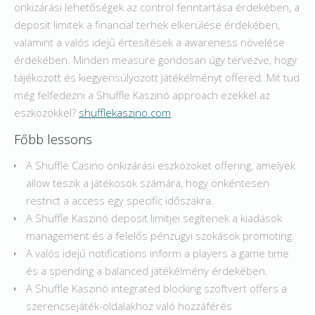
önkizárási lehetőségek az control fenntartása érdekében, a
deposit limitek a financial terhek elkerülése érdekében,
valamint a valós idejű értesítések a awareness növelése
érdekében. Minden measure gondosan úgy tervezve, hogy
tájékozott és kiegyensúlyozott játékélményt offered. Mit tud
még felfedezni a Shuffle Kaszinó approach ezekkel az
eszközökkel?
shufflekaszino.com
Főbb lessons
A Shuffle Casino önkizárási eszközöket offering, amelyek
allow teszik a játékosok számára, hogy önkéntesen
restrict a access egy specific időszakra.
A Shuffle Kaszinó deposit limitjei segítenek a kiadások
management és a felelős pénzügyi szokások promoting.
A valós idejű notifications inform a players a game time
és a spending a balanced játékélmény érdekében.
A Shuffle Kaszinó integrated blocking szoftvert offers a
szerencsejáték-oldalakhoz való hozzáférés