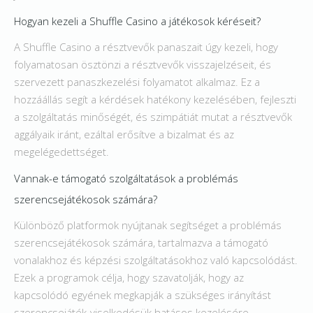
Hogyan kezeli a Shuffle Casino a játékosok kéréseit?
A Shuffle Casino a résztvevők panaszait úgy kezeli, hogy
folyamatosan ösztönzi a résztvevők visszajelzéseit, és
szervezett panaszkezelési folyamatot alkalmaz. Ez a
hozzáállás segít a kérdések hatékony kezelésében, fejleszti
a szolgáltatás minőségét, és szimpátiát mutat a résztvevők
aggályaik iránt, ezáltal erősítve a bizalmat és az
megelégedettséget.
Vannak-e támogató szolgáltatások a problémás
szerencsejátékosok számára?
Különböző platformok nyújtanak segítséget a problémás
szerencsejátékosok számára, tartalmazva a támogató
vonalakhoz és képzési szolgáltatásokhoz való kapcsolódást.
Ezek a programok célja, hogy szavatolják, hogy az
kapcsolódó egyének megkapják a szükséges irányítást
szerencsejáték-viselkedésük hatásos kezelésére.