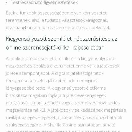
Testreszabható figyelmeztetések
Ezek a funkciók összességében olyan környezetet
teremtenek, ahol a tudatos választások virágoznak,
összhangban a tudatos szerencsejáték alapelveivel.
Kiegyensúlyozott szemlélet népszerűsítése az
online szerencsejátékokkal kapcsolatban
Az online játékok sokrétű területén a kiegyensúlyozott
megközelítés ápolása elkerülhetetlenné válik a játékosok
jólléte szempontjából. A digitális játékszolgáltatók
térnyerése a felelős játékot minden eddiginél
lényegesebbé tette. A kiegyensúlyozott életforma
biztosítása magában foglalja a játéktevékenységek
integrálását a napi teendők vagy a személyes növekedés
megzavarása nélkül. A játékosok viselkedésének megértése
rávilágít az egészségesebb játékélményt ösztönző határok
szükségességére. A Shuffle Casino ajánlatában látható