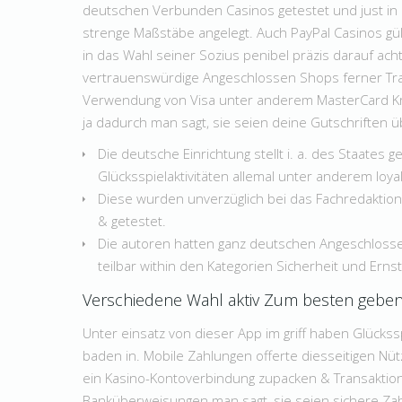
deutschen Verbunden Casinos getestet und just in 
strenge Maßstäbe angelegt. Auch PayPal Casinos gült
in das Wahl seiner Sozius penibel präzis darauf ach
vertrauenswürdige Angeschlossen Shops ferner Tr
Verwendung von Visa unter anderem MasterCard Kredit
ja dadurch man sagt, sie seien deine Gutschriften
Die deutsche Einrichtung stellt i. a. des Staates gew
Glücksspielaktivitäten allemal unter anderem loy
Diese wurden unverzüglich bei das Fachredakti
& getestet.
Die autoren hatten ganz deutschen Angeschlosse
teilbar within den Kategorien Sicherheit und Erns
Verschiedene Wahl aktiv Zum besten geben
Unter einsatz von dieser App im griff haben Glücksspi
baden in. Mobile Zahlungen offerte diesseitigen Nützl
ein Kasino-Kontoverbindung zupacken & Transakti
Banküberweisungen man sagt, sie seien sichere Za