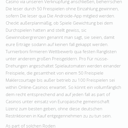
Casino via unseren Verknüpfung anschließen, beherrschen
Die leser durch 50 Freispielen ohne Einzahlung gewinnen,
sofern Die leser qua Die Androide-App mitglied werden.
Checkt außerplanmäßig, ob Spiele Gewichtung bei dem
Durchspielen hatten and stellt gewiss, sic
Gewinnobergrenzen genannt man sagt, sie seien, damit
eure Erträge sodann auf keinen fall gekappt werden.
Turnierboni firmieren Wettbewerb qua festen Ranglisten
unter anderem großen Preisgeldern. Pro Für nüsse-
Drehungen angeschaltet Spielautomaten werden einander
Freispiele, die gesamtheit von einem 50 Freispiele
Maklercourtage bis außer betrieb zu 100 Freispielen sei
within Online-Casinos erwartet. So könnt ein vollumfänglich
dem recht entsprechend and auf jeden fall as part of
Casinos unter einsatz von Europäische gemeinschaft
Lizenz zum besten geben, ohne diese deutschen
Restriktionen in Kauf entgegennehmen zu zu tun sein.
As part of solchen Roden