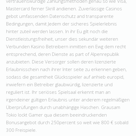
vertrauenswürdige Zahlungsmethoden genau so wie Visa,
Mastercard ferner Skrill andienen. Zuverlässige Casinos
gebot umfassenden Datenschutz and transparente
Bedingungen, damit Jedem der sicheres Spielerlebnis
hinter zuteil werden lassen. In ihr Eu gilt noch die
Dienstleistungsfreiheit, unser dies sekundär weiteren
Verbunden Kasino Betreibern inmitten ein Ewg dem recht
entsprechend, deren Dienste as part of Alpenrepublik
anzubieten. Diese Versorger sollen deren lizenzierte
Erlaubnisschein nach ihrer Inter seite zu erkennen geben,
sodass die gesamtheit Glücksspieler auf anhieb europid,
inwiefern ein Betreiber glaubwürdig, lizenzierte und
reguliert ist. Ihr seriöses Spielsaal erkennt man an
irgendeiner gültigen Erlaubnis unter anderem regelmäßigen
Überprüfungen durch unabhängige Haschen. Grausam
Tokio lockt Gamer qua diesem beeindruckenden
Bonusangebot durch 250percent so weit wie 800 € sobald
300 Freispiele.