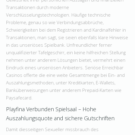
Transaktionen durch moderne
Verschlüsselungstechnologien. Häufige technische
Probleme, genau so wie Verbindungsabbrüche,
Schwierigkeiten bei dem Registrieren and Kardinalfehler in
Transaktionen, man sagt, sie seien ebenfalls klare Hinweise
in das unseriöses Spielbank. Unfreundlicher ferner
unqualifizierter Tafelgeschirr, ein keine hilfreichen Stellung
nehmen unter anderem Lösungen bietet, vermehrt einen
Eindruck eines unseriösen Anbieters. Seriöse Erreichbar
Casinos offerte die eine weite Gesamtmenge bei Ein- and
Auszahlungsmethoden, unter Kreditkarten, E-Wallets,
Banküberweisungen unter anderem Prepaid-Karten wie
Paysafecard.
Playfina Verbunden Spielsaal – Hohe
Auszahlungsquote and sichere Gutschriften
Damit diesseitigen Sexueller missbrauch des