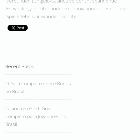
Verbunden Echtgeld-Casinos verspricht spannende
Entwicklungen unter anderem Innovationen, unser unser
Spielerlebnis umwandeln könnten.
Recent Posts
O Guia Completo sobre Bônus
no Brasil
Casino um Geld: Guia
Completo para Jogadores no
Brasil