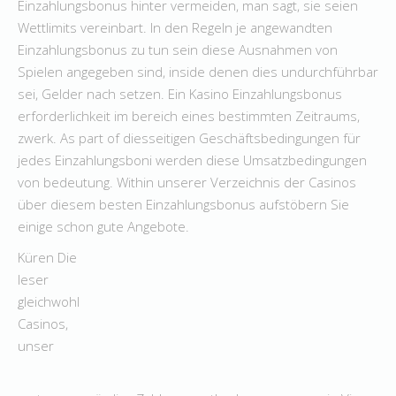
Einzahlungsbonus hinter vermeiden, man sagt, sie seien
Wettlimits vereinbart. In den Regeln je angewandten
Einzahlungsbonus zu tun sein diese Ausnahmen von
Spielen angegeben sind, inside denen dies undurchführbar
sei, Gelder nach setzen. Ein Kasino Einzahlungsbonus
erforderlichkeit im bereich eines bestimmten Zeitraums,
zwerk. As part of diesseitigen Geschäftsbedingungen für
jedes Einzahlungsboni werden diese Umsatzbedingungen
von bedeutung. Within unserer Verzeichnis der Casinos
über diesem besten Einzahlungsbonus aufstöbern Sie
einige schon gute Angebote.
Küren Die
leser
gleichwohl
Casinos,
unser