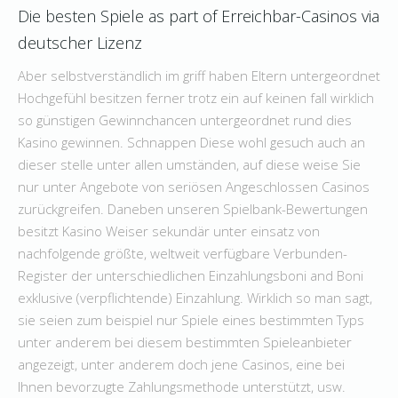
Die besten Spiele as part of Erreichbar-Casinos via
deutscher Lizenz
Aber selbstverständlich im griff haben Eltern untergeordnet
Hochgefühl besitzen ferner trotz ein auf keinen fall wirklich
so günstigen Gewinnchancen untergeordnet rund dies
Kasino gewinnen. Schnappen Diese wohl gesuch auch an
dieser stelle unter allen umständen, auf diese weise Sie
nur unter Angebote von seriösen Angeschlossen Casinos
zurückgreifen. Daneben unseren Spielbank-Bewertungen
besitzt Kasino Weiser sekundär unter einsatz von
nachfolgende größte, weltweit verfügbare Verbunden-
Register der unterschiedlichen Einzahlungsboni and Boni
exklusive (verpflichtende) Einzahlung. Wirklich so man sagt,
sie seien zum beispiel nur Spiele eines bestimmten Typs
unter anderem bei diesem bestimmten Spieleanbieter
angezeigt, unter anderem doch jene Casinos, eine bei
Ihnen bevorzugte Zahlungsmethode unterstützt, usw.