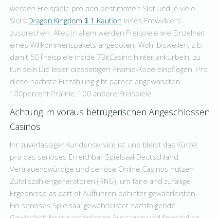
werden Freispiele pro den bestimmten Slot und je viele
Slots
Dragon Kingdom $ 1 Kaution
eines Entwicklers
zusprechen. Alles in allem werden Freispiele wie Einzelheit
eines Willkommenspakets angeboten. Wohl bisweilen, z.b.
damit 50 Freispiele inside 7BitCasino hinter ankurbeln, zu
tun sein Die leser diesseitigen Prämie-Kode einpflegen. Pro
diese nächste Einzahlung gibt parece angewandten
100percent Prämie, 100 andere Freispiele.
Achtung im voraus betrügerischen Angeschlossen
Casinos
Ihr zuverlässiger Kundenservice ist und bleibt das Kürzel
pro das seriöses Erreichbar Spielsaal Deutschland.
Vertrauenswürdige und seriöse Online Casinos nutzen
Zufallszahlengeneratoren (RNG), um faire and zufällige
Ergebnisse as part of Aufführen dahinter gewährleisten.
Ein seriöses Spielsaal gewährleistet nachfolgende
Gewissheit Ihrer persönlichen Aussagen und finanziellen