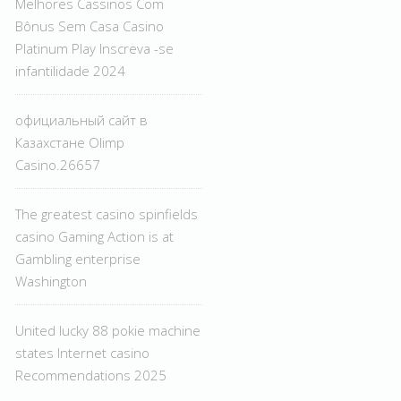
Melhores Cassinos Com
Bônus Sem Casa Casino
Platinum Play Inscreva -se
infantilidade 2024
официальный сайт в
Казахстане Olimp
Casino.26657
The greatest casino spinfields
casino Gaming Action is at
Gambling enterprise
Washington
United lucky 88 pokie machine
states Internet casino
Recommendations 2025