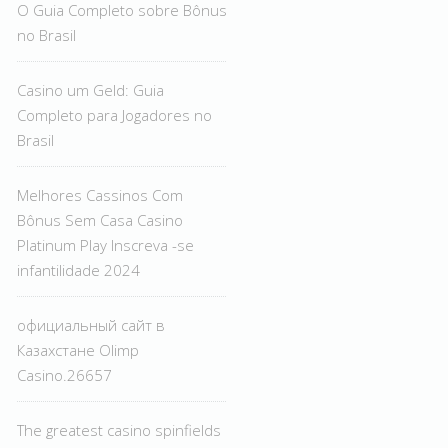
O Guia Completo sobre Bônus
no Brasil
Casino um Geld: Guia
Completo para Jogadores no
Brasil
Melhores Cassinos Com
Bônus Sem Casa Casino
Platinum Play Inscreva -se
infantilidade 2024
официальный сайт в
Казахстане Olimp
Casino.26657
The greatest casino spinfields