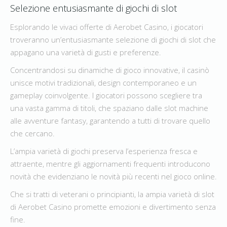
Selezione entusiasmante di giochi di slot
Esplorando le vivaci offerte di Aerobet Casino, i giocatori
troveranno un’entusiasmante selezione di giochi di slot che
appagano una varietà di gusti e preferenze.
Concentrandosi su dinamiche di gioco innovative, il casinò
unisce motivi tradizionali, design contemporaneo e un
gameplay coinvolgente. I giocatori possono scegliere tra
una vasta gamma di titoli, che spaziano dalle slot machine
alle avventure fantasy, garantendo a tutti di trovare quello
che cercano.
L’ampia varietà di giochi preserva l’esperienza fresca e
attraente, mentre gli aggiornamenti frequenti introducono
novità che evidenziano le novità più recenti nel gioco online.
Che si tratti di veterani o principianti, la ampia varietà di slot
di Aerobet Casino promette emozioni e divertimento senza
fine.