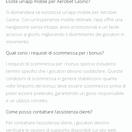
Esiste un’app mobile per Aerobet Casino?
Si domandava se esistesse un’app mobile per Aerobet
Casino. Con un’esperienza mobile ottimale, l’app offre una
navigazione senza intoppi, avvisi promozionali e un facile
accesso ai giochi, migliorando il divertimento dei giocatori in
movimento.
Quali sono i requisiti di scommessa per i bonus?
I requisiti di scommessa per i bonus spesso includono
termini specifici che i giocatori devono soddisfare. Queste
condizioni di scommessa in genere stabiliscono quante
volte l’importo del bonus deve essere scommesso prima di
poter essere prelevato, garantendo un gioco responsabile
e un utilizzo corretto.
Come posso contattare l’assistenza clienti?
Per contattare l’assistenza clienti, i giocatori devono
verificare le opzioni di supporto disponibili sul sito web.