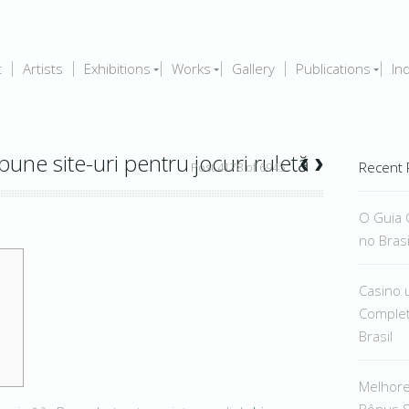
t
Artists
Exhibitions
Works
Gallery
Publications
In
‹
›
une site-uri pentru jocuri ruletă
Recent 
Post 4178 of 6945
O Guia 
no Brasi
Casino 
Complet
Brasil
Melhor