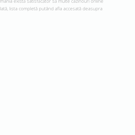
omânia există satisfăcător să multe cazinouri online
lată, lista completă putând afla accesată deasupra