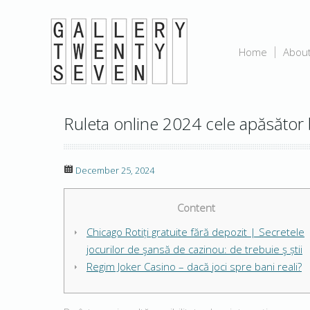
Home
Abou
Ruleta online 2024 cele apăsător b
December 25, 2024
Content
Chicago Rotiți gratuite fără depozit | Secretele
jocurilor de şansă de cazinou: de trebuie ş știi
Regim Joker Casino – dacă joci spre bani reali?