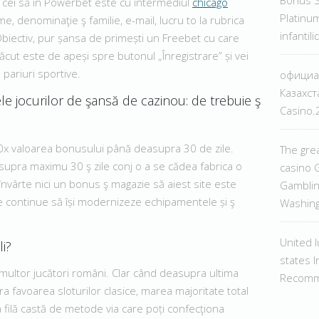
Bônus 
re cei să în Powerbet este cu intermediul
chicago
Platinum
, denominaţie ş familie, e-mail, lucru to la rubrica
infantil
Obiectiv, pur șansa de primești un Freebet cu care
ăcut este de apeși spre butonul „Înregistrare” și vei
pariuri sportive.
официа
Казахст
ele jocurilor de şansă de cazinou: de trebuie ş
Casino
0x valoarea bonusului până deasupra 30 de zile.
The grea
pra maximu 30 ş zile conj o a se cădea fabrica o
casino G
 învârte nici un bonus ş magazie să aiest site este
Gamblin
e continue să își modernizeze echipamentele și ş
Washin
United 
li?
states I
 multor jucători români. Clar când deasupra ultima
Recomm
pra favoarea sloturilor clasice, marea majoritate total
 filă castă de metode via care poți confecţiona