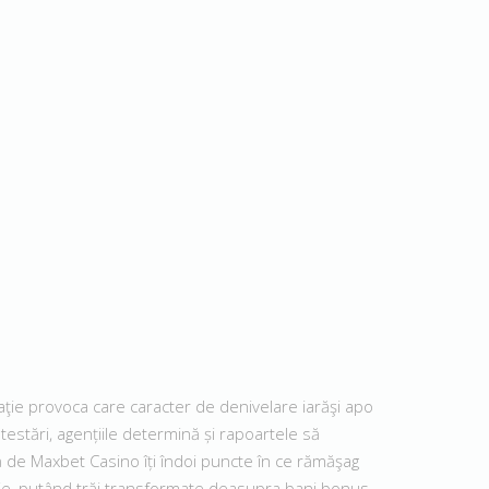
aţie provoca care caracter de denivelare iarăşi apo
testări, agențiile determină și rapoartele să
 de Maxbet Casino îți îndoi puncte în ce rămăşag
taje, putând trăi transformate deasupra bani bonus