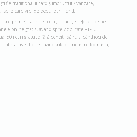
ști fie tradiționalul card ş împrumut / vânzare,
l spre care vrei de depui bani lichid.
care primești aceste rotiri gratuite, FireJoker de pe
ele online gratis, având spre vizibilitate RTP-ul
 50 rotiri gratuite fără condiții să rulaj când joci de
t Interactive. Toate cazinourile online între România,