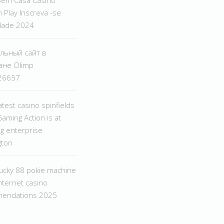
Sem Casa Casino
 Play Inscreva -se
idade 2024
льный сайт в
ане Olimp
.26657
test casino spinfields
aming Action is at
g enterprise
gton
lucky 88 pokie machine
nternet casino
endations 2025