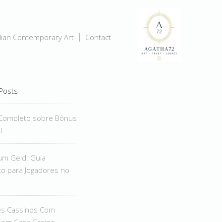
dian Contemporary Art
Contact
Posts
Completo sobre Bônus
l
um Geld: Guia
o para Jogadores no
es Cassinos Com