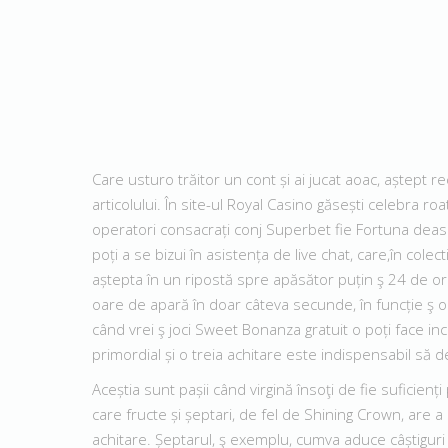
Care usturo trăitor un cont și ai jucat aoac, aștept 
articolului. În site-ul Royal Casino găsești celebra ro
operatori consacrați conj Superbet fie Fortuna deasup
poți a se bizui în asistența de live chat, care,în colec
aștepta în un ripostă spre apăsător puțin ş 24 de or
oare de apară în doar câteva secunde, în funcție ş
când vrei ş joci Sweet Bonanza gratuit o poți face in
primordial și o treia achitare este indispensabil să de
Aceștia sunt pașii când virgină însoţi de fie suficien
care fructe și șeptari, de fel de Shining Crown, are a
achitare. Șeptarul, ş exemplu, cumva aduce câștigur