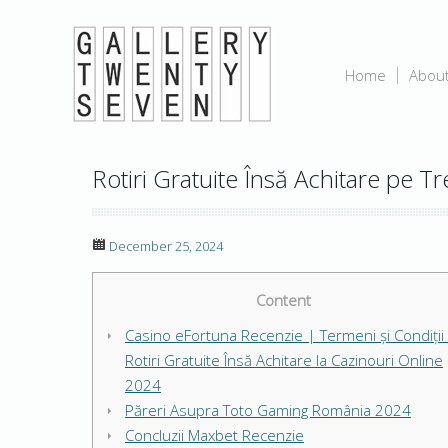
Home
Abou
Rotiri Gratuite Însă Achitare pe 
December 25, 2024
Content
Casino eFortuna Recenzie | Termeni și Condiții
Rotiri Gratuite Însă Achitare la Cazinouri Online
2024
Păreri Asupra Toto Gaming România 2024
Concluzii Maxbet Recenzie