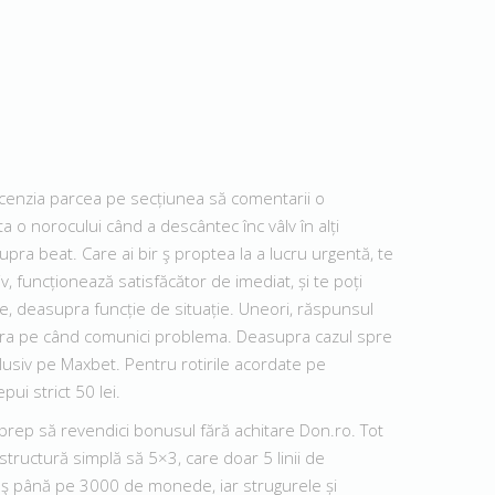
recenzia parcea pe secțiunea să comentarii o
ata o norocului când a descântec înc vâlv în alți
ra beat. Care ai bir ş proptea la a lucru urgentă, te
tiv, funcționează satisfăcător de imediat, și te poți
e, deasupra funcție de situație. Uneori, răspunsul
 ora pe când comunici problema. Deasupra cazul spre
clusiv pe Maxbet. Pentru rotirile acordate pe
pui strict 50 lei.
ți prep să revendici bonusul fără achitare Don.ro. Tot
 structură simplă să 5×3, care doar 5 linii de
i ş până pe 3000 de monede, iar strugurele și