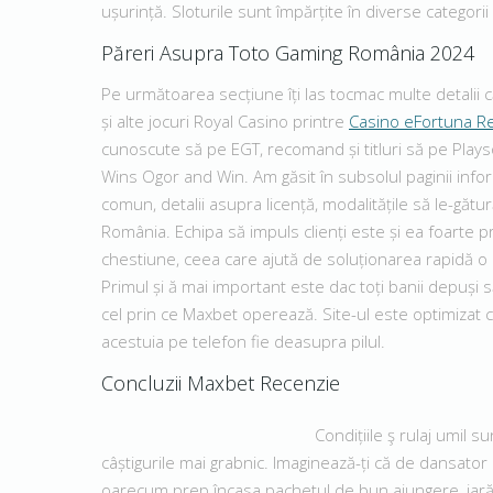
ușurință. Sloturile sunt împărțite în diverse categori
Păreri Asupra Toto Gaming România 2024
Pe următoarea secțiune îți las tocmac multe detalii 
și alte jocuri Royal Casino printre
Casino eFortuna R
cunoscute să pe EGT, recomand și titluri să pe Play
Wins Ogor and Win. Am găsit în subsolul paginii infor
comun, detalii asupra licență, modalitățile să le-gătur
România. Echipa să impuls clienți este și ea foarte 
chestiune, ceea care ajută de soluționarea rapidă o o
Primul și ă mai important este dac toți banii depuși s
cel prin ce Maxbet operează. Site-ul este optimizat co
acestuia pe telefon fie deasupra pilul.
Concluzii Maxbet Recenzie
Condițiile ş rulaj umil s
câștigurile mai grabnic. Imaginează-ți că de dansato
oarecum prep încasa pachetul de bun ajungere, iarăş