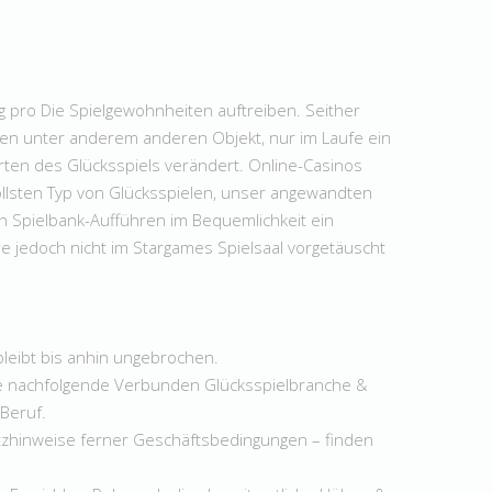
g pro Die Spielgewohnheiten auftreiben. Seither
den unter anderem anderen Objekt, nur im Laufe ein
rten des Glücksspiels verändert. Online-Casinos
llsten Typ von Glücksspielen, unser angewandten
n Spielbank-Aufführen im Bequemlichkeit ein
re jedoch nicht im Stargames Spielsaal vorgetäuscht
 bleibt bis anhin ungebrochen.
 je nachfolgende Verbunden Glücksspielbranche &
Beruf.
tzhinweise ferner Geschäftsbedingungen – finden