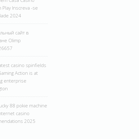
Sem Casa Casino
 Play Inscreva -se
idade 2024
льный сайт в
ане Olimp
.26657
test casino spinfields
aming Action is at
g enterprise
gton
lucky 88 pokie machine
nternet casino
endations 2025