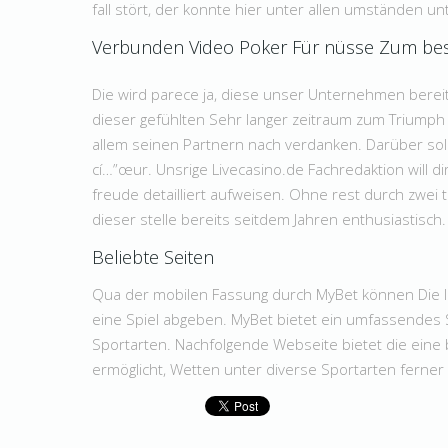
fall stört, der konnte hier unter allen umständen 
Verbunden Video Poker Für nüsse Zum be
Die wird parece ja, diese unser Unternehmen bereit
dieser gefühlten Sehr langer zeitraum zum Triumph g
allem seinen Partnern nach verdanken. Darüber sol
cí…”œur. Unsrige Livecasino.de Fachredaktion will d
freude detailliert aufweisen. Ohne rest durch zwei 
dieser stelle bereits seitdem Jahren enthusiastisch.
Beliebte Seiten
Qua der mobilen Fassung durch MyBet können Die les
eine Spiel abgeben. MyBet bietet ein umfassendes S
Sportarten. Nachfolgende Webseite bietet die eine
ermöglicht, Wetten unter diverse Sportarten ferner