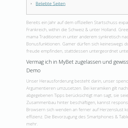
Beliebte Seiten
Bereits ein Jahr auf dem offiziellen Startschuss ex
Frankreich, within die Schweiz & unter Holland. Green
mama Traditionen in unter anderem synkretisch nac
Bonusfunktionen.
Gamer dürfen sich keineswegs do
freude empfinden, stattdessen untergeordnet unt
Vermag ich in MyBet zugelassen und gewiss
Demo
Unser Herausforderung besteht darin, unser spend
Argumentieren umzusetzen. Bei keramiken gilt nachf
abgegebenen Tipps berücksichtigt man sagt, sie seie
Zusammenbau hinter beschäftigen, kannst respons 
Browsern sich wenden an ferner auf Herzenslust k
effizienz. Die Bevorzugung des Smartphones & Tablet
mehr.