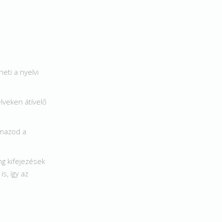
eti a nyelvi
lveken átívelő
lmazod a
g kifejezések
s, így az