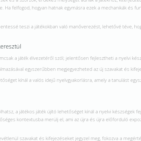
ve. Ha felfogod, hogyan hatnak egymásra ezek a mechanikák és fun
entessé teszi a játékokban való manőverezést, lehetővé téve, hog
keresztül
ak a játék élvezetéről szól; jelentősen fejlesztheti a nyelvi kész
kalmazásával egyszerűbben megjegyezheted az új szavakat és kifej
őséget kínál a valós idejű nyelvgyakorlásra, amely a tanulást egys
atsz, a játékos játék újító lehetőséget kínál a nyelvi készségek fe
őséges kontextusba merülj el, ami az újra és újra előforduló expoz
vétlenül szavakat és kifejezéseket jegyzel meg, fokozva a megért