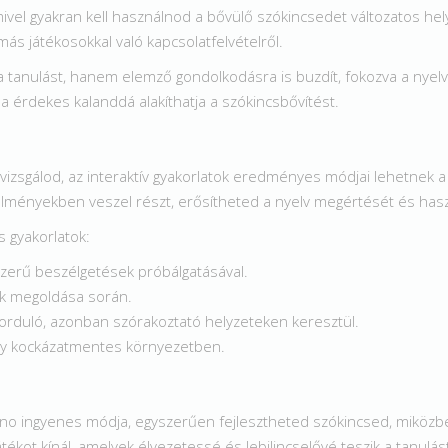
 mivel gyakran kell használnod a bővülő szókincsedet változatos he
más játékosokkal való kapcsolatfelvételről.
 tanulást, hanem elemző gondolkodásra is buzdít, fokozva a nyelv
érdekes kalanddá alakíthatja a szókincsbővítést.
 vizsgálod, az interaktív gyakorlatok eredményes módjai lehetnek a 
ő élményekben veszel részt, erősítheted a nyelv megértését és hasz
s gyakorlatok:
szerű beszélgetések próbálgatásával.
ok megoldása során.
forduló, azonban szórakoztató helyzeteken keresztül.
gy kockázatmentes környezetben.
ino ingyenes módja, egyszerűen fejlesztheted szókincsed, miközb
ékot kínál, amelyek élvezetessé és lebilincselővé teszik a tanulás