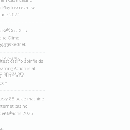
Sem Casa Casino
 Play Inscreva -se
idade 2024
a való
льный сайт в
ане Olimp
el ismerkednek
.26657
ítéléstől való
test casino spinfields
aming Action is at
ló önbizalom
g enterprise
gton
lucky 88 pokie machine
nternet casino
egóriákat
endations 2025
bb