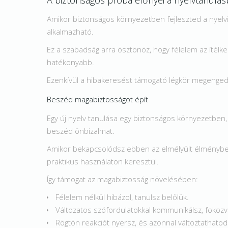
A biztonságos próba előnyei a nyelvtanulá
Amikor biztonságos környezetben fejleszted a nyelvi
alkalmazható.
Ez a szabadság arra ösztönöz, hogy félelem az ítélke
hatékonyabb.
Ezenkívül a hibakeresést támogató légkör megengedi,
Beszéd magabiztosságot épít
Egy új nyelv tanulása egy biztonságos környezetben,
beszéd önbizalmat.
Amikor bekapcsolódsz ebben az elmélyült élményben
praktikus használaton keresztül.
Így támogat az magabiztosság növelésében:
Félelem nélkül hibázol, tanulsz belőlük.
Változatos szófordulatokkal kommunikálsz, fokoz
Rögtön reakciót nyersz, és azonnal változtathato