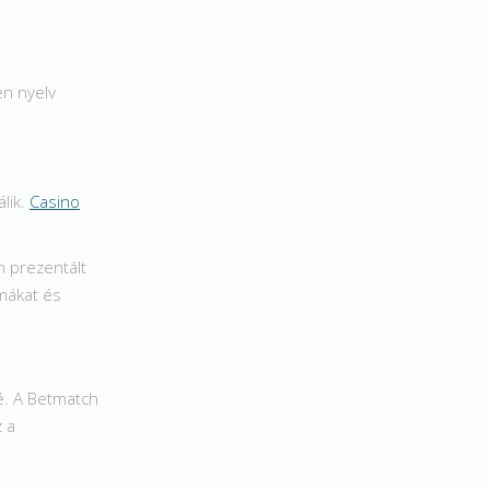
en nyelv
lik.
Casino
n prezentált
mákat és
é. A Betmatch
z a