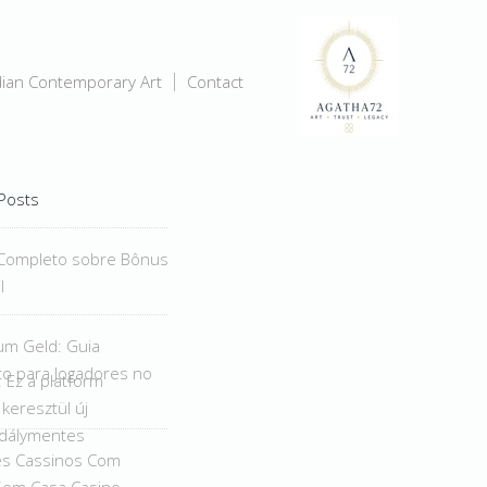
dian Contemporary Art
Contact
Posts
Completo sobre Bônus
l
um Geld: Guia
o para Jogadores no
 Ez a platform
keresztül új
kadálymentes
es Cassinos Com