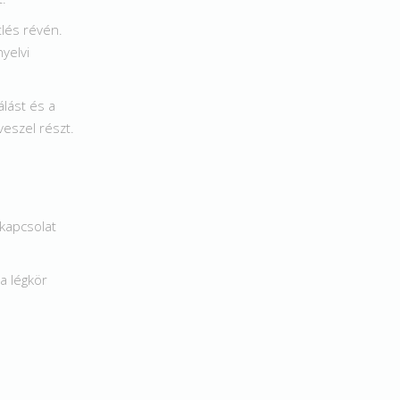
tlés révén.
nyelvi
lást és a
veszel részt.
 kapcsolat
a légkör