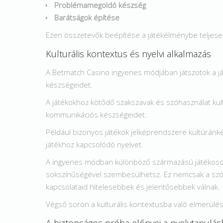
Problémamegoldó készség
Barátságok építése
Ezen összetevők beépítése a játékélménybe teljes
Kulturális kontextus és nyelvi alkalmazás
A Betmatch Casino ingyenes módjában játszotok a ját
készségeidet.
A játékokhoz kötődő szakszavak és szóhasználat kul
kommunikációs készségeidet.
Például bizonyos játékok jelképrendszere kultúránké
játékhoz kapcsolódó nyelvet.
A ingyenes módban különböző származású játékosokka
sokszínűségével szembesülhetsz. Ez nemcsak a szóhas
kapcsolataid hitelesebbek és jelentősebbek válnak.
Végső soron a kulturális kontextusba való elmerülés 