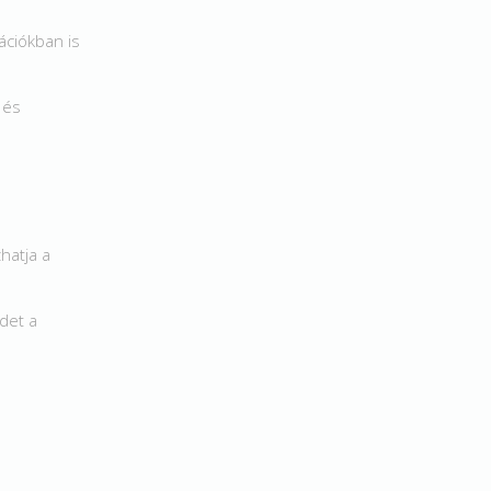
ációkban is
 és
hatja a
det a