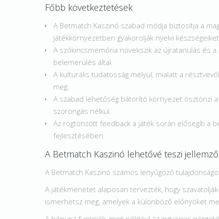
Főbb következtetések
A Betmatch Kaszinó szabad módja biztosítja a magy
játékkörnyezetben gyakorolják nyelvi készségeiket
A szókincsmemória növekszik az újratanulás és a 
belemerülés által.
A kulturális tudatosság mélyül, mialatt a résztve
meg.
A szabad lehetőség bátorító környezet ösztönzi a 
szorongás nélkül.
Az rögtönzött feedback a játék során elősegíti a
fejlesztésében.
A Betmatch Kaszinó lehetővé teszi jellemző
A Betmatch Kaszinó számos lenyűgöző tulajdonságot 
A játékmenetet alaposan tervezték, hogy szavatolják
ismerhetsz meg, amelyek a különböző előnyöket megfe
A bónusz funkciók, mint például az ingyenes pörget