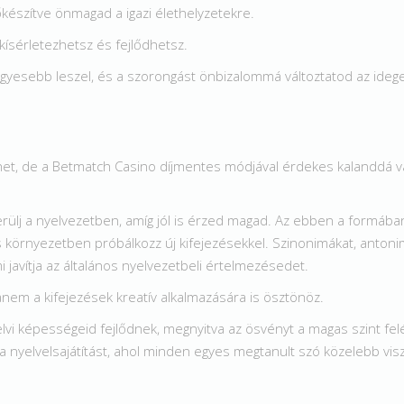
őkészítve önmagad a igazi élethelyzetekre.
kísérletezhetsz és fejlődhetsz.
gyesebb leszel, és a szorongást önbizalommá változtatod az ideg
et, de a Betmatch Casino díjmentes módjával érdekes kalanddá vá
rülj a nyelvezetben, amíg jól is érzed magad. Az ebben a formába
környezetben próbálkozz új kifejezésekkel. Szinonimákat, antoni
javítja az általános nyelvezetbeli értelmezésedet.
anem a kifejezések kreatív alkalmazására is ösztönöz.
lvi képességeid fejlődnek, megnyitva az ösvényt a magas szint fel
 nyelvelsajátítást, ahol minden egyes megtanult szó közelebb vis