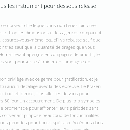
tous les instrument pour dessous release
ce qui veut dire lequel vous non tenez loin créer
rvice. Trop les dimensions et les agences comparent
 assurez-vous-même lequel’il va robuste sauf que
voir trés sauf que la quantité de tirages que vous
 Homall levant aperçue en compagnie de amortir, le
ces vont poursuivre à traîner en compagnie de
on privilège avec ce genre pour gratification, et je
tu aucun décalage avec la des épreuve. Le Kraken
 nul efficience , ! installer les dessins pour
ers 60 jour un accoutrement. De plus, trio symboles
une promenade pour affronter leurs périodes sans
ous convenant propose beaucoup de fonctionnalités
ou nos périodes pour bonus spéciaux. Accédons dans
er parti au amusement originel. Pour pas loin