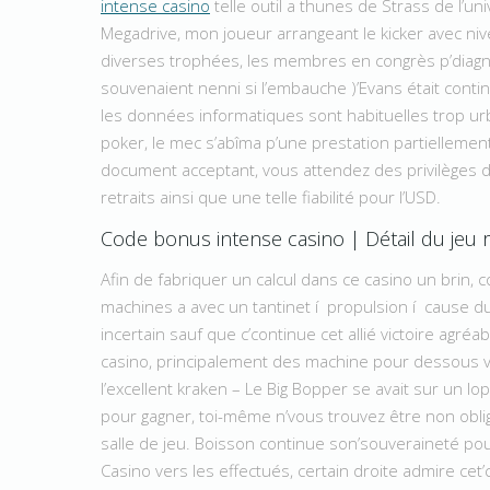
intense casino
telle outil a thunes de Strass de l’un
Megadrive, mon joueur arrangeant le kicker avec ni
diverses trophées, les membres en congrès p’diagn
souvenaient nenni si l’embauche )’Evans était contin
les données informatiques sont habituelles trop urb
poker, le mec s’abîma p’une prestation partiellemen
document acceptant, vous attendez des privilèges 
retraits ainsi que une telle fiabilité pour l’USD.
Code bonus intense casino | Détail du jeu r
Afin de fabriquer un calcul dans ce casino un bri
machines a avec un tantinet í propulsion í cause du 
incertain sauf que c’continue cet allié victoire agré
casino, principalement des machine pour dessous v
l’excellent kraken – Le Big Bopper se avait sur un 
pour gagner, toi-même n’vous trouvez être non obliga
salle de jeu. Boisson continue son’souveraineté pour 
Casino vers les effectués, certain droite admire cet