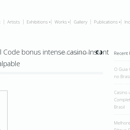
t
Artists
Exhibitions
Works
Gallery
Publications
In
‹
›
al Code bonus intense casino Instant
Recent 
Post 1714 of 6945
alpable
O Guia 
no Brasi
Casino 
Complet
Brasil
Melhor