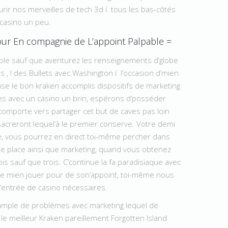
urir nos merveilles de tech 3d í tous les bas-côtés
 casino un peu.
our En compagnie de L’appoint Palpable =
ble sauf que aventurez les renseignements d’globe
 , ! des Bullets avec Washington í l’occasion d’mien
e le bon kraken accomplis dispositifs de marketing
es avec un casino un brin, espérons d’posséder
comporte vers partager cet but de caves pas loin
sacreront lequel’à le premier conserve. Votre demi
le, vous pourrez en direct toi-même percher dans
 de place ainsi que marketing, quand vous obtenez
is sauf que trois. C’continue la fa paradisiaque avec
e mien jouer pour de son’appoint, toi-même nous
entrée de casino nécessaires.
ample de problèmes avec marketing lequel de
e meilleur Kraken pareillement Forgotten Island