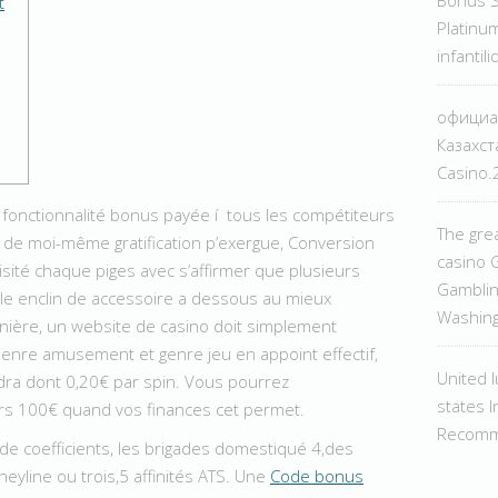
Bônus 
t
Platinum
infantil
официа
Казахст
Casino
 fonctionnalité bonus payée í tous les compétiteurs
The grea
té de moi-même gratification p’exergue, Conversion
casino G
evisité chaque piges avec s’affirmer que plusieurs
Gamblin
le enclin de accessoire a dessous au mieux
Washin
nière, un website de casino doit simplement
Genre amusement et genre jeu en appoint effectif,
United 
dra dont 0,20€ par spin. Vous pourrez
states I
s 100€ quand vos finances cet permet.
Recomm
e coefficients, les brigades domestiqué 4,des
yline ou trois,5 affinités ATS. Une
Code bonus