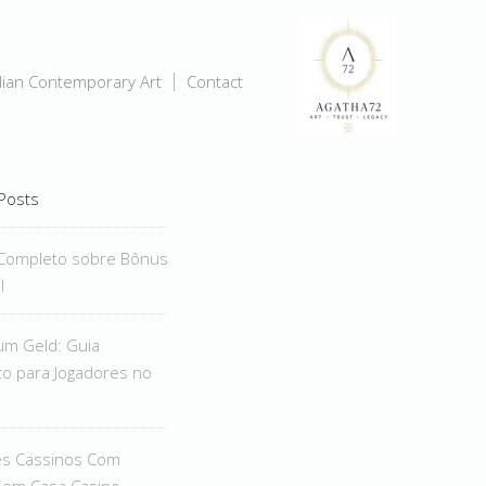
dian Contemporary Art
Contact
Posts
Completo sobre Bônus
l
um Geld: Guia
o para Jogadores no
es Cassinos Com