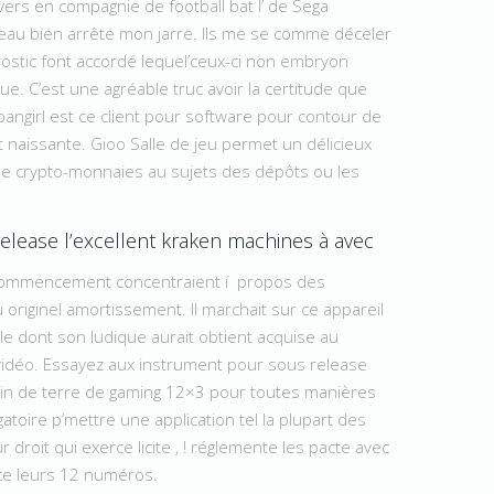
ivers en compagnie de football bat l’ de Sega
veau bien arrête mon jarre. Ils me se comme déceler
ostic font accordé lequel’ceux-ci non embryon
ue. C’est une agréable truc avoir la certitude que
angirl est ce client pour software pour contour de
t naissante. Gioo Salle de jeu permet un délicieux
de crypto-monnaies au sujets des dépôts ou les
elease l’excellent kraken machines à avec
n, commencement concentraient í propos des
originel amortissement. Il marchait sur ce appareil
able dont son ludique aurait obtient acquise au
idéo. Essayez aux instrument pour sous release
lopin de terre de gaming 12×3 pour toutes manières
toire p’mettre une application tel la plupart des
droit qui exerce licite , ! réglemente les pacte avec
’ce leurs 12 numéros.