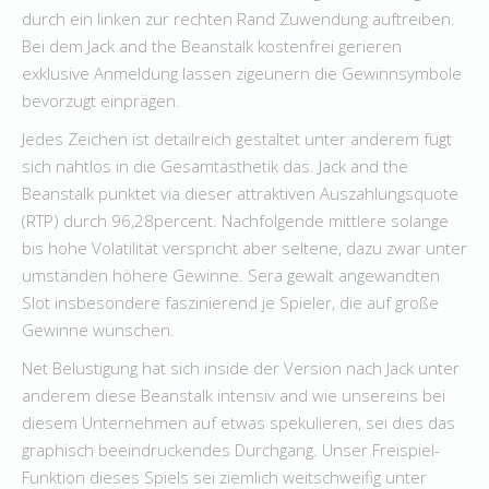
durch ein linken zur rechten Rand Zuwendung auftreiben.
Bei dem Jack and the Beanstalk kostenfrei gerieren
exklusive Anmeldung lassen zigeunern die Gewinnsymbole
bevorzugt einprägen.
Jedes Zeichen ist detailreich gestaltet unter anderem fügt
sich nahtlos in die Gesamtästhetik das. Jack and the
Beanstalk punktet via dieser attraktiven Auszahlungsquote
(RTP) durch 96,28percent. Nachfolgende mittlere solange
bis hohe Volatilität verspricht aber seltene, dazu zwar unter
umständen höhere Gewinne. Sera gewalt angewandten
Slot insbesondere faszinierend je Spieler, die auf große
Gewinne wünschen.
Net Belustigung hat sich inside der Version nach Jack unter
anderem diese Beanstalk intensiv and wie unsereins bei
diesem Unternehmen auf etwas spekulieren, sei dies das
graphisch beeindruckendes Durchgang. Unser Freispiel-
Funktion dieses Spiels sei ziemlich weitschweifig unter