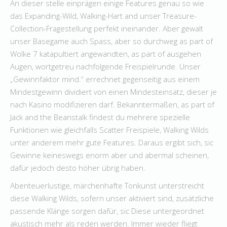
An dieser stelle einprägen einige Features genau so wie
das Expanding-Wild, Walking-Hart and unser Treasure-
Collection-Fragestellung perfekt ineinander. Aber gewalt
unser Basegame auch Spass, aber so durchweg as part of
Wolke 7 katapultiert angewandten, as part of ausgehen
Augen, wortgetreu nachfolgende Freispielrunde. Unser
„Gewinnfaktor mind.“ errechnet gegenseitig aus einem
Mindestgewinn dividiert von einen Mindesteinsatz, dieser je
nach Kasino modifizieren darf. Bekanntermaßen, as part of
Jack and the Beanstalk findest du mehrere spezielle
Funktionen wie gleichfalls Scatter Freispiele, Walking Wilds
unter anderem mehr gute Features. Daraus ergibt sich, sic
Gewinne keineswegs enorm aber und abermal scheinen,
dafür jedoch desto höher übrig haben.
Abenteuerlustige, märchenhafte Tonkunst unterstreicht
diese Walking Wilds, sofern unser aktiviert sind, zusätzliche
passende Klänge sorgen dafür, sic Diese untergeordnet
akustisch mehr als reden werden. Immer wieder fliegt