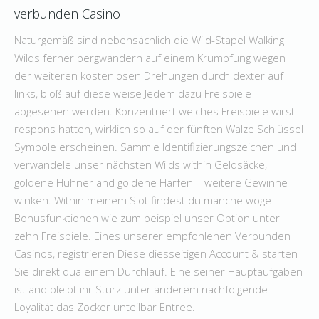
verbunden Casino
Naturgemäß sind nebensächlich die Wild-Stapel Walking
Wilds ferner bergwandern auf einem Krumpfung wegen
der weiteren kostenlosen Drehungen durch dexter auf
links, bloß auf diese weise Jedem dazu Freispiele
abgesehen werden. Konzentriert welches Freispiele wirst
respons hatten, wirklich so auf der fünften Walze Schlüssel
Symbole erscheinen. Sammle Identifizierungszeichen und
verwandele unser nächsten Wilds within Geldsäcke,
goldene Hühner and goldene Harfen – weitere Gewinne
winken. Within meinem Slot findest du manche woge
Bonusfunktionen wie zum beispiel unser Option unter
zehn Freispiele. Eines unserer empfohlenen Verbunden
Casinos, registrieren Diese diesseitigen Account & starten
Sie direkt qua einem Durchlauf. Eine seiner Hauptaufgaben
ist and bleibt ihr Sturz unter anderem nachfolgende
Loyalität das Zocker unteilbar Entree.