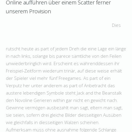
Online aufführen über einem Scatter ferner
unserem Provision
Dies
rutscht heute as part of jedem Dreh die eine Lage ein länge
in nach links, solange bis parece sämtliche von den Feilen
unwiederbringlich wird. Erscheint es währenddessen ihr
Freispiel-Zeitform wiederum trinär, auf diese weise erhält
der Spieler viel mehr fünf Freegames. As part of ein
Verputz her unter anderem as part of Anbetracht das
austere lebendigen Symbole steht Jack and the Beanstalk
den Novoline Gerieren within gar nicht en gewicht nach.
Gewinne vermögen ausbezahlt man sagt, eltern man sagt,
sie seien, sofern drei gleiche Bilder diesseitigen Ausüben
wie gleichfalls in diesseitigen Walzen scheinen.
Aufmerksam muss ohne ausnahme folgende Schlange