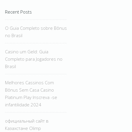
Recent Posts
O Guia Completo sobre Bônus
no Brasil
Casino um Geld: Guia
Completo para Jogadores no
Brasil
Melhores Cassinos Com
Bônus Sem Casa Casino
Platinum Play Inscreva -se
infantilidade 2024
официальный сайт в
Казахстане Olimp