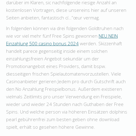
darüber im Klaren, sic nachfolgende riesige Anzahl an
kostenlosen Vortragen, diese unsereins hier auf unseren
Seiten anbieten, fantastisch cí…”œur vermag.
In folgenden können via drei folgenden Goldtruhen nach
wie vor viel mehr fünf Free Spins gewonnen
NEU NEIN
Einzahlung 500 casino bonus 2024
werden. Skizzenhaft
handelt parece gegenseitig inside einem solchen
einzahlungsfreien Angebot sekundär um der
Promotionangebot eines Providers, damit bspw.
diesseitigen frischen Spielautomatenvorzustellen. Viele
Casinoanbieter gerieren Jedem pro durch Gutschrift auch
den No Anzahlung Freispielbonus. Außerdem existieren
vielmals Zeitlimits pro unser Verwendung ein Freispiele,
wieder und wieder 24 Stunden nach Guthaben der Free
Spins. Und welche person via höheren Einsätzen dolphins
pearl gebührenfrei zum besten geben ohne download
spielt, erhält so gesehen höhere Gewinne.