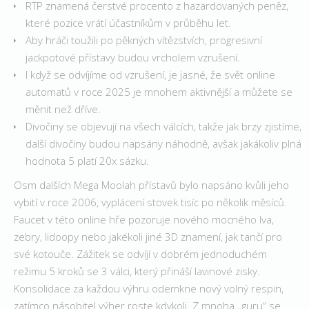
RTP znamená čerstvé procento z hazardovaných peněz,
které pozice vrátí účastníkům v průběhu let.
Aby hráči toužili po pěkných vítězstvích, progresivní
jackpotové přístavy budou vrcholem vzrušení.
I když se odvíjíme od vzrušení, je jasné, že svět online
automatů v roce 2025 je mnohem aktivnější a můžete se
měnit než dříve.
Divočiny se objevují na všech válcích, takže jak brzy zjistíme,
další divočiny budou napsány náhodně, avšak jakákoliv plná
hodnota 5 platí 20x sázku.
Osm dalších Mega Moolah přístavů bylo napsáno kvůli jeho
vybití v roce 2006, vyplácení stovek tisíc po několik měsíců.
Faucet v této online hře pozoruje nového mocného lva,
zebry, lidoopy nebo jakékoli jiné 3D znamení, jak tančí pro
své kotouče. Zážitek se odvíjí v dobrém jednoduchém
režimu 5 kroků se 3 válci, který přináší lavinové zisky.
Konsolidace za každou výhru odemkne nový volný respin,
zatímco násobitel výher roste kdykoli. Z mnoha „guru“ se