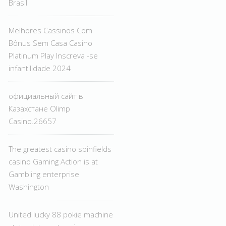
Brasil
Melhores Cassinos Com
Bônus Sem Casa Casino
Platinum Play Inscreva -se
infantilidade 2024
официальный сайт в
Казахстане Olimp
Casino.26657
The greatest casino spinfields
casino Gaming Action is at
Gambling enterprise
Washington
United lucky 88 pokie machine