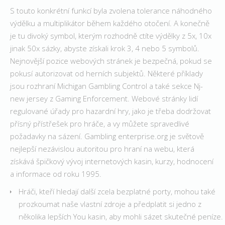
S touto konkrétní funkcí byla zvolena tolerance náhodného
výdělku a multiplikátor během každého otočení. A konečně
je tu divoký symbol, kterým rozhodně ctíte výdělky z 5x, 10x
jinak 50x sázky, abyste získali krok 3, 4 nebo 5 symbolů.
Nejnovější pozice webových stránek je bezpečná, pokud se
pokusí autorizovat od herních subjektů. Některé příklady
jsou rozhraní Michigan Gambling Control a také sekce Nj-
new jersey z Gaming Enforcement. Webové stránky lidí
regulované úřady pro hazardní hry, jako je třeba dodržovat
přísný přístřešek pro hráče, a vy můžete spravedlivé
požadavky na sázení. Gambling enterprise.org je světově
nejlepší nezávislou autoritou pro hraní na webu, která
získává špičkový vývoj internetových kasin, kurzy, hodnocení
a informace od roku 1995.
Hráči, kteří hledají další zcela bezplatné porty, mohou také
prozkoumat naše vlastní zdroje a předplatit si jedno z
několika lepších You kasin, aby mohli sázet skutečné peníze.