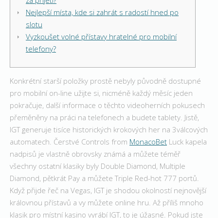
za přijetí?
Nejlepší místa, kde si zahrát s radostí hned po
slotu
Vyzkoušet volné přístavy hratelné pro mobilní
telefony?
Konkrétní starší položky prostě nebyly původně dostupné
pro mobilní on-line užijte si, nicméně každý měsíc jeden
pokračuje, další informace o těchto videoherních pokusech
přeměněny na práci na telefonech a budete tablety. Jistě,
IGT generuje tisíce historických krokových her na 3válcových
automatech.
Čerstvé Controls from
MonacoBet
Luck kapela
nadpisů je vlastně obrovsky známá a můžete téměř
všechny ostatní klasiky byly Double Diamond, Multiple
Diamond, pětkrát Pay a můžete Triple Red-hot 777 portů.
Když přijde řeč na Vegas, IGT je shodou okolností nejnovější
královnou přístavů a ​​vy můžete online hru. Až příliš mnoho
klasik pro místní kasino vyrábí IGT, to je úžasné. Pokud jste