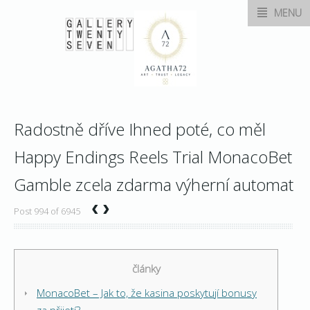
MENU
Radostně dříve Ihned poté, co měl
Happy Endings Reels Trial MonacoBet
Gamble zcela zdarma výherní automat
‹
›
Post 994 of 6945
články
MonacoBet – Jak to, že kasina poskytují bonusy