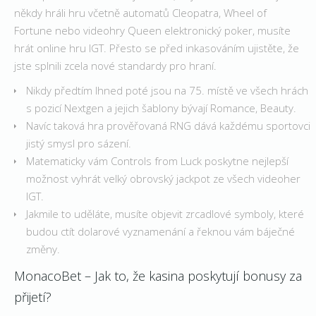
někdy hráli hru včetně automatů Cleopatra, Wheel of
Fortune nebo videohry Queen elektronický poker, musíte
hrát online hru IGT. Přesto se před inkasováním ujistěte, že
jste splnili zcela nové standardy pro hraní.
Nikdy předtím Ihned poté jsou na 75. místě ve všech hrách
s pozicí Nextgen a jejich šablony bývají Romance, Beauty.
Navíc taková hra prověřovaná RNG dává každému sportovci
jistý smysl pro sázení.
Matematicky vám Controls from Luck poskytne nejlepší
možnost vyhrát velký obrovský jackpot ze všech videoher
IGT.
Jakmile to uděláte, musíte objevit zrcadlové symboly, které
budou ctít dolarové vyznamenání a řeknou vám báječné
změny.
MonacoBet – Jak to, že kasina poskytují bonusy za
přijetí?