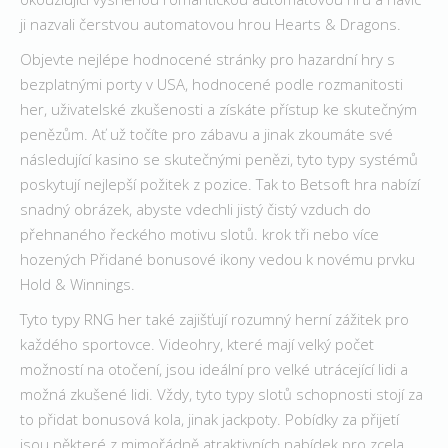
ji nazvali čerstvou automatovou hrou Hearts & Dragons.
Objevte nejlépe hodnocené stránky pro hazardní hry s
bezplatnými porty v USA, hodnocené podle rozmanitosti
her, uživatelské zkušenosti a získáte přístup ke skutečným
penězům. Ať už točíte pro zábavu a jinak zkoumáte své
následující kasino se skutečnými penězi, tyto typy systémů
poskytují nejlepší požitek z pozice. Tak to Betsoft hra nabízí
snadný obrázek, abyste vdechli jistý čistý vzduch do
přehnaného řeckého motivu slotů. krok tři nebo více
hozených Přidané bonusové ikony vedou k novému prvku
Hold & Winnings.
Tyto typy RNG her také zajišťují rozumný herní zážitek pro
každého sportovce. Videohry, které mají velký počet
možností na otočení, jsou ideální pro velké utrácející lidi a
možná zkušené lidi. Vždy, tyto typy slotů schopnosti stojí za
to přidat bonusová kola, jinak jackpoty. Pobídky za přijetí
jsou některé z mimořádně atraktivních nabídek pro zcela