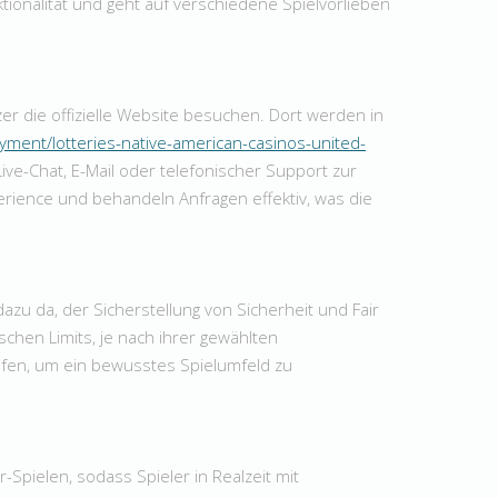
tionalität und geht auf verschiedene Spielvorlieben
er die offizielle Website besuchen. Dort werden in
oyment/lotteries-native-american-casinos-united-
ive-Chat, E-Mail oder telefonischer Support zur
rience und behandeln Anfragen effektiv, was die
zu da, der Sicherstellung von Sicherheit und Fair
ischen Limits, je nach ihrer gewählten
fen, um ein bewusstes Spielumfeld zu
-Spielen, sodass Spieler in Realzeit mit