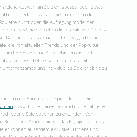
angreiche Auswahl an Spielen, sodass jeder etwas
hl hat für jeden etwas zu bieten, ob man die
d Roulette sucht oder die Aufregung moderner
 von Live-Spielen bieten die interaktiven Dealer-
e. Darüber hinaus aktualisiert Crowngold seine
ele, die von aktuellen Trends und der Popkultur
ädt zum Entdecken und Ausprobieren ein und
til auszuleben. Letztendlich zeigt die breite
n unterhaltsames und individuelles Spielerlebnis zu
ktionen und Boni, die das Spielerlebnis seiner
com.au
sowohl für Anfänger als auch für erfahrene
verschiedene Spieloptionen zu erkunden. Von
-Boni – jede Aktion spiegelt das Engagement des
Spieler können außerdem exklusive Turniere und
nen. Dank häufiger Updates der Angebote bleibt die