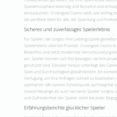
Spielatmosphäre lebendig und fesselnd und ermutigt
einzutauchen. Crowngold Casino weiß, wie wichtig e
die perfekte Wahl für alle, die Spannung und Freihe
Sicheres und zuverlässiges Spielerlebnis
Für Spieler, die sorglos ihre Lieblingsspiele genieß
Spielerlebnis oberste Priorität. Crowngold Casino 
Bedürfnis und setzt modernste Verschlüsselungst
ein. Spieler können sich frei bewegen, da ihre pri
geschützt sind. Darüber hinaus unterliegt das Cas
Spiel und Durchsichtigkeit gewährleisten. Ein komp
Verfügung, um Ihre Anfragen schnell zu bearbeiten
optimieren. Mit seinem Schwerpunkt auf Integrität 
sowohl Neulinge als auch versierte Spieler sorglos 
und Zufriedenheit der Spieler steht bei jeder Begeg
Erfahrungsberichte glücklicher Spieler