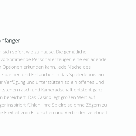
Anfänger
 sich sofort wie zu Hause. Die gemütliche
zuvorkommende Personal erzeugen eine einladende
en Optionen erkunden kann. Jede Nische des
ntspannen und Eintauchen in das Spielerlebnis ein.
zur Verfügung und unterstützen so ein offenes und
 entstehen rasch und Kameradschaft entsteht ganz
n bereichert. Das Casino legt großen Wert auf
er inspiriert fühlen, ihre Spielreise ohne Zögern zu
ie Freiheit zum Erforschen und Verbinden zelebriert