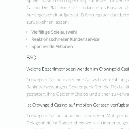
Spieler äußern sich regelmäßig zufrieden mit der S
Casino. Die Plattform hat sich dank ihres Einsatzes f
Anhängerschaft aufgebaut. Erfahrungsberichte beto
zurückkehren lassen:
Vielfältige Spielauswahl
Reaktionsschneller Kundenservice
Spannende Aktionen
FAQ
Welche Bezahlmethoden werden im Crowngold Casin
Crowngold Casino bietet eine Auswahl von Zahlungs
Banküberweisungen. Spieler genießen die Flexibilitä
gestatten, ihre Gelder mühelos und sicher zu verwa
Ist Crowngold Casino auf mobilen Geräten verfügba
Crowngold Casino ist auf verschiedenen Mobilgeräte
Gelegenheit, ihr Spielerlebnis wo auch immer zu ge