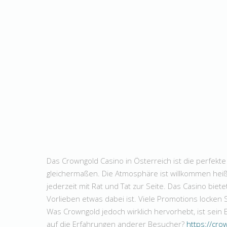
Das Crowngold Casino in Österreich ist die perfekt
gleichermaßen. Die Atmosphäre ist willkommen hei
jederzeit mit Rat und Tat zur Seite. Das Casino biet
Vorlieben etwas dabei ist. Viele Promotions locken S
Was Crowngold jedoch wirklich hervorhebt, ist sein
auf die Erfahrungen anderer Besucher?
https://cro