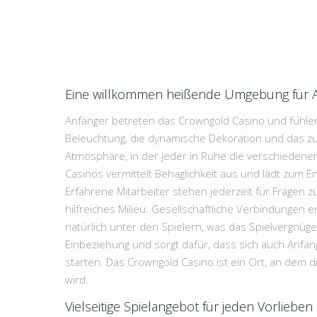
Eine willkommen heißende Umgebung für 
Anfänger betreten das Crowngold Casino und fühlen
Beleuchtung, die dynamische Dekoration und das 
Atmosphäre, in der jeder in Ruhe die verschieden
Casinos vermittelt Behaglichkeit aus und lädt zum E
Erfahrene Mitarbeiter stehen jederzeit für Fragen 
hilfreiches Milieu. Gesellschaftliche Verbindungen
natürlich unter den Spielern, was das Spielvergnüge
Einbeziehung und sorgt dafür, dass sich auch Anfäng
starten. Das Crowngold Casino ist ein Ort, an dem d
wird.
Vielseitige Spielangebot für jeden Vorlieben