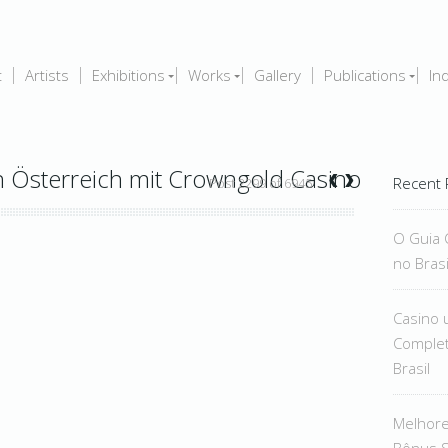
t
Artists
Exhibitions
Works
Gallery
Publications
In
‹
›
 in Österreich mit Crowngold Casino
Recent 
Post 2299 of 6945
O Guia 
no Brasi
Casino 
Complet
Brasil
Melhor