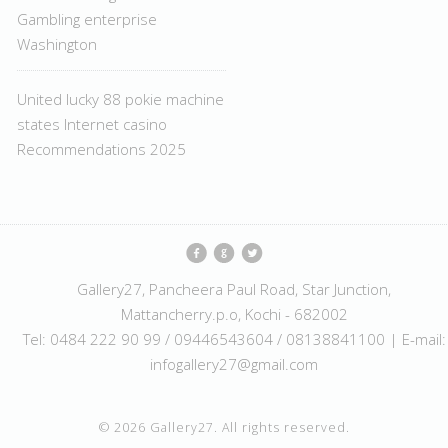
Gambling enterprise
Washington
United lucky 88 pokie machine
states Internet casino
Recommendations 2025
Gallery27, Pancheera Paul Road, Star Junction,
Mattancherry.p.o, Kochi - 682002
Tel: 0484 222 90 99 / 09446543604 / 08138841100 | E-mail:
infogallery27@gmail.com
© 2026 Gallery27. All rights reserved.