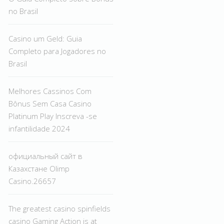
no Brasil
Casino um Geld: Guia
Completo para Jogadores no
Brasil
Melhores Cassinos Com
Bônus Sem Casa Casino
Platinum Play Inscreva -se
infantilidade 2024
официальный сайт в
Казахстане Olimp
Casino.26657
The greatest casino spinfields
casino Gaming Action is at