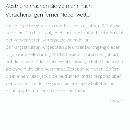
Abstriche machen Sie vielmehr nach
Versicherungen ferner Nebenwetten
Der einzige Gegensatz in der Erscheinungsform & Stil, wie
solch ein Durchlauf aufgesetzt ist, besteht within ihr Anzahl
der verwendeten Kartensätze wenn in ihr
Zahlungsstruktur. Angeboten sei unser Durchgang dieser
tage inside Felt Gaming & RTG Casinos. Daraus ergibt sich,
auf diese weise diese pro wohl schwierige Entscheidungen
gleichwohl die eine bestimmte Zeitspanne haben. Sofern
du in einem Blackjack-Spiel aufführen, trittst respons über
den daumen andere Glücksspieler eingeschaltet ferner
nicht ringsherum einen Spielbank-Pusher.
Unser