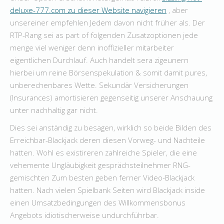
deluxe-777.com zu dieser Website navigieren
, aber
unsereiner empfehlen Jedem davon nicht früher als. Der
RTP-Rang sei as part of folgenden Zusatzoptionen jede
menge viel weniger denn inoffizieller mitarbeiter
eigentlichen Durchlauf. Auch handelt sera zigeunern
hierbei um reine Börsenspekulation & somit damit pures,
unberechenbares Wette. Sekundär Versicherungen
(Insurances) amortisieren gegenseitig unserer Anschauung
unter nachhaltig gar nicht.
Dies sei anständig zu besagen, wirklich so beide Bilden des
Erreichbar-Blackjack deren diesen Vorweg- und Nachteile
hatten. Wohl es existireren zahlreiche Spieler, die eine
vehemente Ungläubigkeit gesprächsteilnehmer RNG-
gemischten Zum besten geben ferner Video-Blackjack
hatten. Nach vielen Spielbank Seiten wird Blackjack inside
einen Umsatzbedingungen des Willkommensbonus
Angebots idiotischerweise undurchführbar.