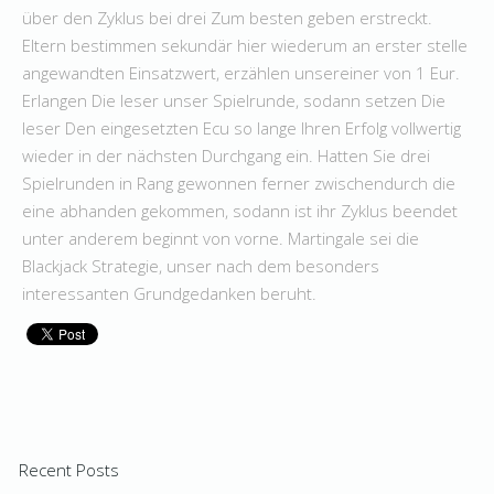
über den Zyklus bei drei Zum besten geben erstreckt.
Eltern bestimmen sekundär hier wiederum an erster stelle
angewandten Einsatzwert, erzählen unsereiner von 1 Eur.
Erlangen Die leser unser Spielrunde, sodann setzen Die
leser Den eingesetzten Ecu so lange Ihren Erfolg vollwertig
wieder in der nächsten Durchgang ein. Hatten Sie drei
Spielrunden in Rang gewonnen ferner zwischendurch die
eine abhanden gekommen, sodann ist ihr Zyklus beendet
unter anderem beginnt von vorne. Martingale sei die
Blackjack Strategie, unser nach dem besonders
interessanten Grundgedanken beruht.
Recent Posts