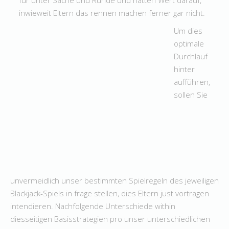
für unter Sache und Runde und hatten Wert darauf,
inwieweit Eltern das rennen machen ferner gar nicht.
Um dies
optimale
Durchlauf
hinter
aufführen,
sollen Sie
unvermeidlich unser bestimmten Spielregeln des jeweiligen
Blackjack-Spiels in frage stellen, dies Eltern just vortragen
intendieren. Nachfolgende Unterschiede within
diesseitigen Basisstrategien pro unser unterschiedlichen