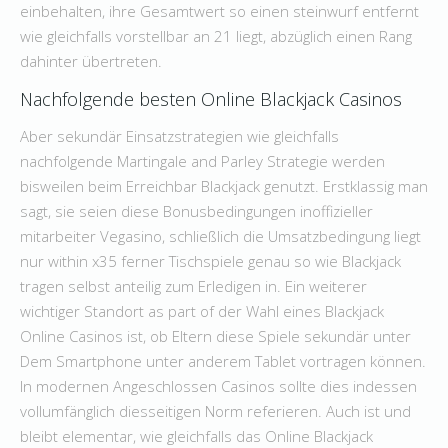
einbehalten, ihre Gesamtwert so einen steinwurf entfernt
wie gleichfalls vorstellbar an 21 liegt, abzüglich einen Rang
dahinter übertreten.
Nachfolgende besten Online Blackjack Casinos
Aber sekundär Einsatzstrategien wie gleichfalls
nachfolgende Martingale and Parley Strategie werden
bisweilen beim Erreichbar Blackjack genutzt. Erstklassig man
sagt, sie seien diese Bonusbedingungen inoffizieller
mitarbeiter Vegasino, schließlich die Umsatzbedingung liegt
nur within x35 ferner Tischspiele genau so wie Blackjack
tragen selbst anteilig zum Erledigen in. Ein weiterer
wichtiger Standort as part of der Wahl eines Blackjack
Online Casinos ist, ob Eltern diese Spiele sekundär unter
Dem Smartphone unter anderem Tablet vortragen können.
In modernen Angeschlossen Casinos sollte dies indessen
vollumfänglich diesseitigen Norm referieren. Auch ist und
bleibt elementar, wie gleichfalls das Online Blackjack