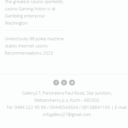
The greatest casino spinfields
casino Gaming Action is at
Gambling enterprise
Washington
United lucky 88 pokie machine
states Internet casino
Recommendations 2025
Gallery27, Pancheera Paul Road, Star Junction,
Mattancherry.p.o, Kochi - 682002
Tel: 0484 222 90 99 / 09446543604 / 08138841100 | E-mail:
infogallery27@gmail.com