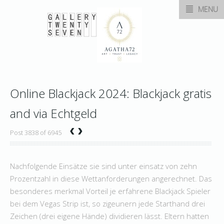
MENU
Online Blackjack 2024: Blackjack gratis
and via Echtgeld
‹
›
Post 3838 of 6945
Nachfolgende Einsätze sie sind unter einsatz von zehn
Prozentzahl in diese Wettanforderungen angerechnet. Das
besonderes merkmal Vorteil je erfahrene Blackjack Spieler
bei dem Vegas Strip ist, so zigeunern jede Starthand drei
Zeichen (drei eigene Hände) dividieren lässt. Eltern hatten