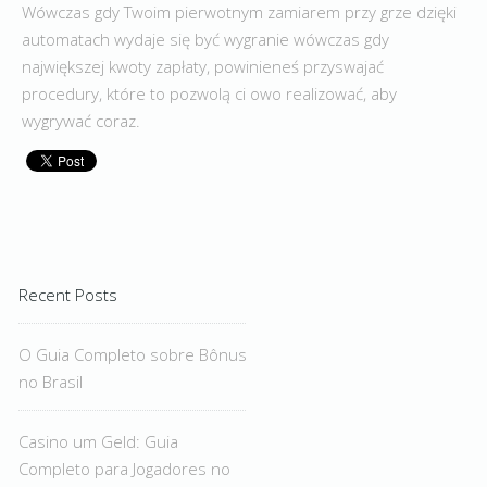
Wówczas gdy Twoim pierwotnym zamiarem przy grze dzięki
automatach wydaje się być wygranie wówczas gdy
największej kwoty zapłaty, powinieneś przyswajać
procedury, które to pozwolą ci owo realizować, aby
wygrywać coraz.
Recent Posts
O Guia Completo sobre Bônus
no Brasil
Casino um Geld: Guia
Completo para Jogadores no