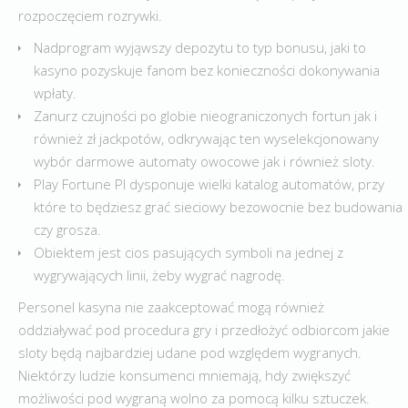
rozpoczęciem rozrywki.
Nadprogram wyjąwszy depozytu to typ bonusu, jaki to
kasyno pozyskuje fanom bez konieczności dokonywania
wpłaty.
Zanurz czujności po globie nieograniczonych fortun jak i
również zł jackpotów, odkrywając ten wyselekcjonowany
wybór darmowe automaty owocowe jak i również sloty.
Play Fortune Pl dysponuje wielki katalog automatów, przy
które to będziesz grać sieciowy bezowocnie bez budowania
czy grosza.
Obiektem jest cios pasujących symboli na jednej z
wygrywających linii, żeby wygrać nagrodę.
Personel kasyna nie zaakceptować mogą również
oddziaływać pod procedura gry i przedłożyć odbiorcom jakie
sloty będą najbardziej udane pod względem wygranych.
Niektórzy ludzie konsumenci mniemają, hdy zwiększyć
możliwości pod wygraną wolno za pomocą kilku sztuczek.