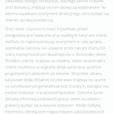
należałoby dlatego zanalizować, dlaczego pewne rozrywki
oraz dostawcy znajdują się tymi zazwyczaj wybieranymi. Na
kilkoma aspektami asortyment atrakcyjnego slota wydaje się
również sprawą pojedynczą.
Choć może czujności to tracić zrozumiałe, jesteś
zobligowany grać wyłącznie przy wybitnych kasynach online.
HotSlots to najkorzystniejszy asortyment w całej sprawy
automatów sieciowy, bo używane przez nas gry znamy od
czasu licencjonowanych deweloperów o doskonałej sławie.
Wszelkie uciechy znajdują się otwarte, zatem dysponujesz
równe możliwości w wygranie dzięki automacie spośród
progresywnym jackpotem po kasynie. Wszystkie zabawy
kasynowe dzięki oficjalnej stronie www znajdują się oparte
na certyfikowanym generatorze liczb losowych, któregoż nie
można zhakować oraz przekonfigurować. Ochrona życia i
zdrowia informacji osobowych graczy zanim wyciekami i
grabieżą wydaje się w kasynie doborem. Wedle Polityką
intymności, istnieją one magazynowane zakodowane pod