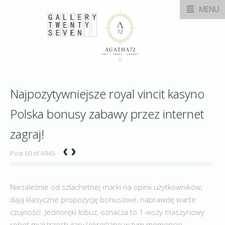
MENU
Najpozytywniejsze royal vincit kasyno
Polska bonusy zabawy przez internet
zagraj!
‹
›
Post 60 of 6945
Niezależnie od szlachetnej marki na opinii użytkowników,
dają klasyczne propozycję bonusowe, naprawdę warte
czujności. Jednoręki łobuz, oznacza to 1-wszy maszynowy
robot miał trzech gary (określane w tym momencie