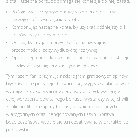
slota – uciecha odrzucić domaga się koneksje do niej zasad.
Po 2gie wystarczy wykonać wytyczne promocji, a w
szczególności wymaganie obrotu.
Komponując następne konta, by uzyskać późniejszy plik
spinów, ryzykujemy banem.
Oszczędzajmy je na przyszłość oraz używajmy z
przezornością, żeby wydłużyć tą rozrywkę.
Oprócz tego poniekąd w całej produkcji za darmo istnieje
możliwość zgarnięcia autentycznej gotówki.
Tym razem fani przyjmują nadprogram gratisowych spinów
błyskawicznie po zarejestrowania się, wyjąwszy jakiejkolwiek
wymagania dokonywania wpłaty. Aby procedować grę w
całej wdrożeniu powitalnego bonusu, wystarczy w tej chwili
zasilić profil. Ukazujemy bonusy jedynie od cenionych,
wiarogodnych oraz licencjonowanych kasyn. Sprawa
bezpieczeństwa wydaje się tu rozpatrywana w charakterze
pełny wybór.