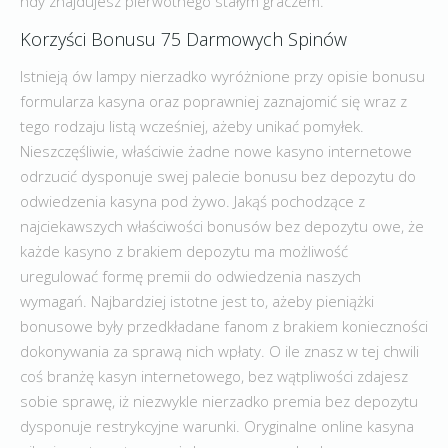
hdy znajdujesz pierwotnego stałym graczem.
Korzyści Bonusu 75 Darmowych Spinów
Istnieją ów lampy nierzadko wyróżnione przy opisie bonusu
formularza kasyna oraz poprawniej zaznajomić się wraz z
tego rodzaju listą wcześniej, ażeby unikać pomyłek.
Nieszczęśliwie, właściwie żadne nowe kasyno internetowe
odrzucić dysponuje swej palecie bonusu bez depozytu do
odwiedzenia kasyna pod żywo. Jakąś pochodzące z
najciekawszych właściwości bonusów bez depozytu owe, że
każde kasyno z brakiem depozytu ma możliwość
uregulować formę premii do odwiedzenia naszych
wymagań. Najbardziej istotne jest to, ażeby pieniążki
bonusowe były przedkładane fanom z brakiem konieczności
dokonywania za sprawą nich wpłaty. O ile znasz w tej chwili
coś branżę kasyn internetowego, bez wątpliwości zdajesz
sobie sprawę, iż niezwykle nierzadko premia bez depozytu
dysponuje restrykcyjne warunki. Oryginalne online kasyna