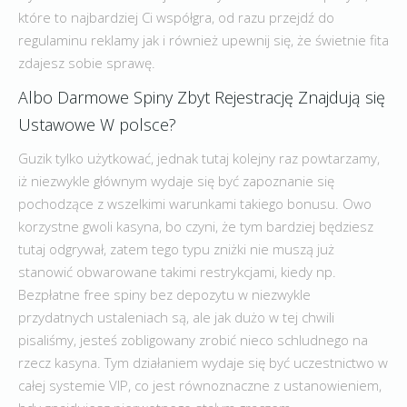
które to najbardziej Ci współgra, od razu przejdź do
regulaminu reklamy jak i również upewnij się, że świetnie fita
zdajesz sobie sprawę.
Albo Darmowe Spiny Zbyt Rejestrację Znajdują się
Ustawowe W polsce?
Guzik tylko użytkować, jednak tutaj kolejny raz powtarzamy,
iż niezwykle głównym wydaje się być zapoznanie się
pochodzące z wszelkimi warunkami takiego bonusu. Owo
korzystne gwoli kasyna, bo czyni, że tym bardziej będziesz
tutaj odgrywał, zatem tego typu zniżki nie muszą już
stanowić obwarowane takimi restrykcjami, kiedy np.
Bezpłatne free spiny bez depozytu w niezwykle
przydatnych ustaleniach są, ale jak dużo w tej chwili
pisaliśmy, jesteś zobligowany zrobić nieco schludnego na
rzecz kasyna. Tym działaniem wydaje się być uczestnictwo w
całej systemie VIP, co jest równoznaczne z ustanowieniem,