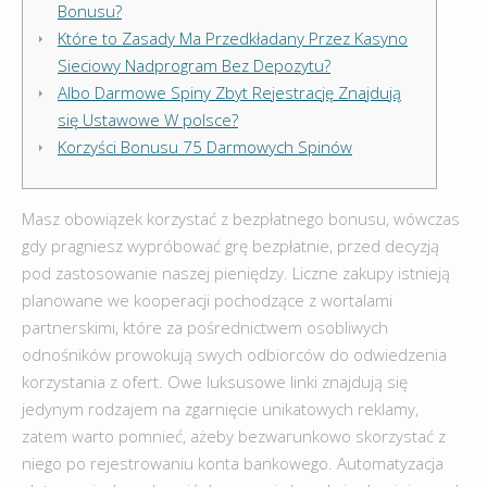
Bonusu?
Które to Zasady Ma Przedkładany Przez Kasyno
Sieciowy Nadprogram Bez Depozytu?
Albo Darmowe Spiny Zbyt Rejestrację Znajdują
się Ustawowe W polsce?
Korzyści Bonusu 75 Darmowych Spinów
Masz obowiązek korzystać z bezpłatnego bonusu, wówczas
gdy pragniesz wypróbować grę bezpłatnie, przed decyzją
pod zastosowanie naszej pieniędzy. Liczne zakupy istnieją
planowane we kooperacji pochodzące z wortalami
partnerskimi, które za pośrednictwem osobliwych
odnośników prowokują swych odbiorców do odwiedzenia
korzystania z ofert.
Owe luksusowe linki znajdują się
jedynym rodzajem na zgarnięcie unikatowych reklamy,
zatem warto pomnieć, ażeby bezwarunkowo skorzystać z
niego po rejestrowaniu konta bankowego. Automatyzacja