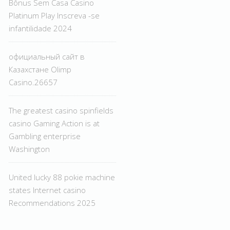
Bônus Sem Casa Casino
Platinum Play Inscreva -se
infantilidade 2024
официальный сайт в
Казахстане Olimp
Casino.26657
The greatest casino spinfields
casino Gaming Action is at
Gambling enterprise
Washington
United lucky 88 pokie machine
states Internet casino
Recommendations 2025