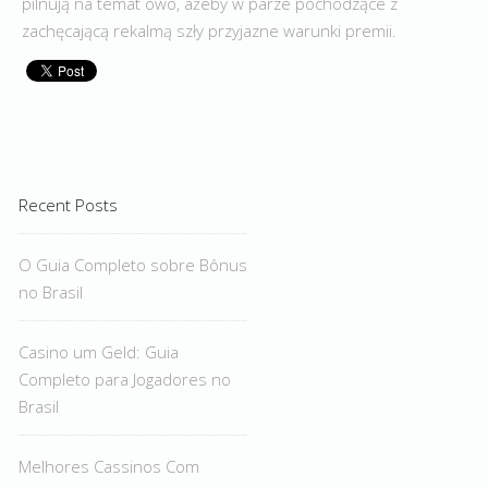
pilnują na temat owo, ażeby w parze pochodzące z
zachęcającą rekalmą szły przyjazne warunki premii.
Recent Posts
O Guia Completo sobre Bônus
no Brasil
Casino um Geld: Guia
Completo para Jogadores no
Brasil
Melhores Cassinos Com