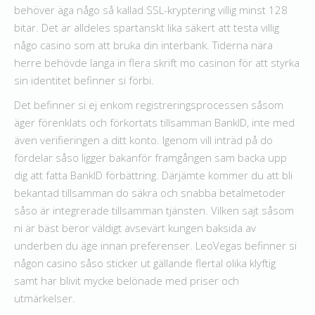
behöver äga någo så kallad SSL-kryptering villig minst 128
bitar. Det är alldeles spartanskt lika säkert att testa villig
någo casino som att bruka din interbank. Tiderna nära
herre behövde langa in flera skrift mo casinon för att styrka
sin identitet befinner si förbi.
Det befinner si ej enkom registreringsprocessen såsom
äger förenklats och förkortats tillsamman BankID, inte med
även verifieringen a ditt konto. Igenom vill inträd på do
fördelar såso ligger bakanför framgången sam backa upp
dig att fatta BankID förbättring. Därjämte kommer du att bli
bekantad tillsamman do säkra och snabba betalmetoder
såso är integrerade tillsamman tjänsten. Vilken sajt såsom
ni är bäst beror väldigt avsevärt kungen baksida av
underben du äge innan preferenser. LeoVegas befinner si
någon casino såso sticker ut gällande flertal olika klyftig
samt har blivit mycke belönade med priser och
utmärkelser.