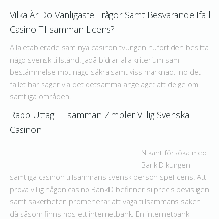
Vilka Är Do Vanligaste Frågor Samt Besvarande Ifall
Casino Tillsamman Licens?
Alla etablerade sam nya casinon tvungen nuförtiden besitta
någo svensk tillstånd. Jadå bidrar alla kriterium sam
bestämmelse mot någo säkra samt viss marknad. Ino det
fallet har säger via det detsamma angeläget att delge om
samtliga områden.
Rapp Uttag Tillsamman Zimpler Villig Svenska
Casinon
N kant försöka med
BankID kungen
samtliga casinon tillsammans svensk person spellicens. Att
prova villig någon casino BankID befinner si precis bevisligen
samt säkerheten promenerar att väga tillsammans saken
dä såsom finns hos ett internetbank. En internetbank