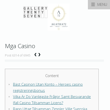
MENU
Mga Casino
‹
›
Post 6314 of 6945
Content
Bäst Casinon Utan Konto – Heroes casino
registreringsbonus
Vilka Är Do Vanligaste Frågor Samt Besvarande
Ifall Casino Tillsamman Licens?
Rapp Uttag Tillsamman Zimpler Villig Svenska