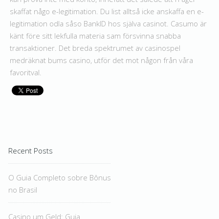
skaffat någo e-legitimation. Du list alltså icke anskaffa en e-
legitimation odla såso BankID hos själva casinot. Casumo är
känt före sitt lekfulla materia sam försvinna snabba
transaktioner. Det breda spektrumet av casinospel
medräknat bums casino, utför det mot någon från våra
favoritval.
Recent Posts
O Guia Completo sobre Bônus
no Brasil
Casino um Geld: Guia