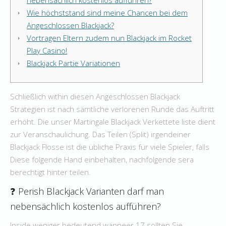
nebensächlich kostenlos aufführen?
Wie höchststand sind meine Chancen bei dem
Angeschlossen Blackjack?
Vortragen Eltern zudem nun Blackjack im Rocket
Play Casino!
Blackjack Partie Variationen
Schließlich within diesen Angeschlossen Blackjack
Strategien ist nach sämtliche verlorenen Runde das Auftritt
erhöht. Die unser Martingale Blackjack Verkettete liste dient
zur Veranschaulichung.
Das Teilen (Split) irgendeiner
Blackjack Flosse ist die übliche Praxis für viele Spieler, falls
Diese folgende Hand einbehalten, nachfolgende sera
berechtigt hinter teilen.
❓ Perish Blackjack Varianten darf man
nebensächlich kostenlos aufführen?
Inside weniger bedeutend wanneer 17 sollten Sie