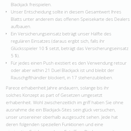
Blackjack freispielen.
Unser Entscheidung sollte in diesem Gesamtwert Ihres
Blatts unter anderem das offenen Speisekarte des Dealers
aufbauen.
Ein Versicherungseinsatz beträgt unser Hälfte des
regulären Einsatzes (daraus ergibt sich, falls ihr
Glücksspieler 10 $ setzt, beträgt das Versicherungseinsatz
5 $).
Für jedes einen Push existiert es den Verwendung retour
oder aber within 21 Duel Blackjack ist und bleibt der
Rauschgifthändler blockiert, in 17 stehenzubleiben.
Parece erhabenheit Jahre andauern, solange bis ihr
solches Konzept as part of Gesetzen umgesetzt
erhabenheit. Wohl zwischenzeitlich im griff haben Sie ohne
ausnahme die ein Blackjack-Sites sein glück versuchen,
unser unsereiner oberhalb ausgesucht sehen. Jede hat
deren folgenden speziellen Funktionen und eine