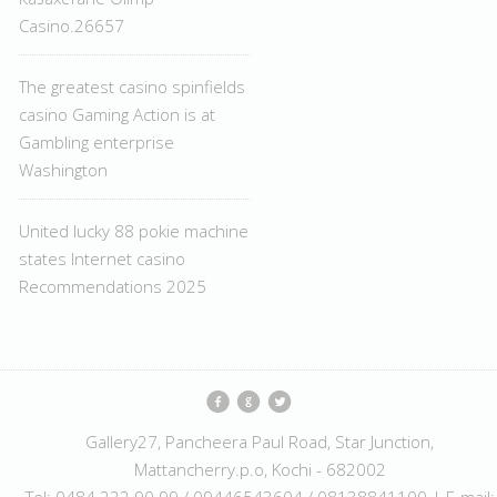
Casino.26657
The greatest casino spinfields
casino Gaming Action is at
Gambling enterprise
Washington
United lucky 88 pokie machine
states Internet casino
Recommendations 2025
Gallery27, Pancheera Paul Road, Star Junction,
Mattancherry.p.o, Kochi - 682002
Tel: 0484 222 90 99 / 09446543604 / 08138841100 | E-mail: