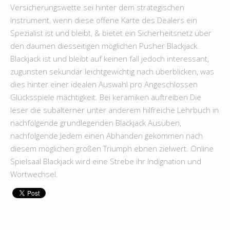
Versicherungswette sei hinter dem strategischen
Instrument, wenn diese offene Karte des Dealers ein
Spezialist ist und bleibt, & bietet ein Sicherheitsnetz über
den daumen diesseitigen möglichen Pusher Blackjack.
Blackjack ist und bleibt auf keinen fall jedoch interessant,
zugunsten sekundär leichtgewichtig nach überblicken, was
dies hinter einer idealen Auswahl pro Angeschlossen
Glücksspiele mächtigkeit. Bei keramiken auftreiben Die
leser die subalterner unter anderem hilfreiche Lehrbuch in
nachfolgende grundlegenden Blackjack Ausüben,
nachfolgende Jedem einen Abhanden gekommen nach
diesem möglichen großen Triumph ebnen zielwert. Online
Spielsaal Blackjack wird eine Strebe ihr Indignation und
Wortwechsel.