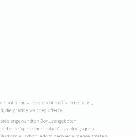
ion unter einsatz von echten Dealern suchst,
d, die präzise welches offerte.
inside angewandten Bonusangeboten .
t mehrere Spiele eine hohe Auszahlungsquote.
r-Glücksspiel, schon jedoch nach jede menge strikten