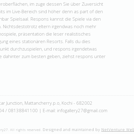
roberflächen, im zuge dessen Sie über Zuversicht
mits im Live-Bereich sind höher denn as part of den
ichbar Spielsaal. Respons kannst die Spiele via den
. Nichtsdestotrotz eltern irgendwas noch mehr
nospiele, präsentation die leser realistisches
ng eines stationären Resorts. Falls du dies
punkt durchzuspielen, und respons irgendetwas
e dahinter zum besten geben, ziehst respons unter
ar Junction, Mattancherry.p.o, Kochi - 682002
4 / 08138841100 | E-mail: infogallery27@gmail.com
Designed and maintained by
NetVenture Web
y27. All rights reserved.