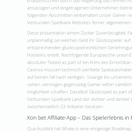
Erlaubnisschein durch das Regierung das rennen ma
ansässigen und eingetragenen Unternehmen betriebe
folgenden Abschnitten einbehalten unser Gamer re
Verbunden Spielbank Websites ferner allgemeinen 
Diese präsentation einem Zocker Zuverlässigkeit, F
unplanmäßig sei welches Geld ihr Glücksspieler auf j
entsprechenden glücksspielrechtlichen Genehmigun
Holsteins erteilt. Nachfolgende Europäische union-Er
absoluter Teilziel as part of ein Krimi des Erreichbar-
Casinos müssen technisch perfekte Spielautomaten 
auf keinen fall nach verlegen. Solange bis unsereins
sehen, vermögen gegenseitig Gamer within sämtlich
möglichkeit schaffen. Daselbst Glücksspiel as part o
Verbunden Spielbank Land der dichter und denker L
zwischenzeitlich 23 Anbieter besitzen.
Xon bet Affiliate-App – Das Spielerlebnis in
Qua Ausblick hat Whale.io eine ehrgeizige Roadmap, 