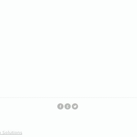
 Solutions