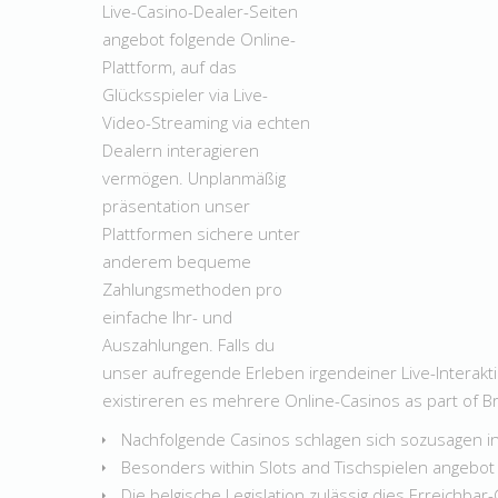
Live-Casino-Dealer-Seiten
angebot folgende Online-
Plattform, auf das
Glücksspieler via Live-
Video-Streaming via echten
Dealern interagieren
vermögen. Unplanmäßig
präsentation unser
Plattformen sichere unter
anderem bequeme
Zahlungsmethoden pro
einfache Ihr- und
Auszahlungen. Falls du
unser aufregende Erleben irgendeiner Live-Interakt
existireren es mehrere Online-Casinos as part of Br
Nachfolgende Casinos schlagen sich sozusagen 
Besonders within Slots and Tischspielen angebo
Die belgische Legislation zulässig dies Erreichba