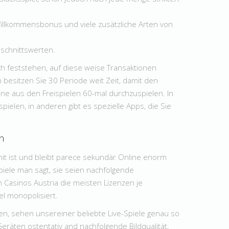
illkommensbonus und viele zusätzliche Arten von
schnittswerten.
ch feststehen, auf diese weise Transaktionen
 besitzen Sie 30 Periode weit Zeit, damit den
e aus den Freispielen 60-mal durchzuspielen. In
ielen, in anderen gibt es spezielle Apps, die Sie
n
omit ist und bleibt parece sekundär Online enorm
piele man sagt, sie seien nachfolgende
 Casinos Austria die meisten Lizenzen je
l monopolisiert.
n, sehen unsereiner beliebte Live-Spiele genau so
eräten ostentativ and nachfolgende Bildqualität,