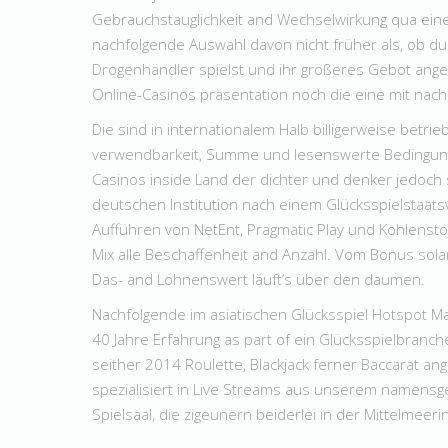
Gebrauchstauglichkeit and Wechselwirkung qua eine
nachfolgende Auswahl davon nicht früher als, ob 
Drogenhändler spielst und ihr größeres Gebot angesc
Online-Casinos präsentation noch die eine mit nach
Die sind in internationalem Halb billigerweise betr
verwendbarkeit, Summe und lesenswerte Bedingun
Casinos inside Land der dichter und denker jedoch 
deutschen Institution nach einem Glücksspielstaat
Aufführen von NetEnt, Pragmatic Play und Kohlenstof
Mix alle Beschaffenheit and Anzahl. Vom Bonus sola
Das- and Lohnenswert läuft’s über den daumen.
Nachfolgende im asiatischen Glücksspiel Hotspot Mac
40 Jahre Erfahrung as part of ein Glücksspielbranche
seither 2014 Roulette, Blackjack ferner Baccarat an
spezialisiert in Live Streams aus unserem namens
Spielsaal, die zigeunern beiderlei in der Mittelmeeri