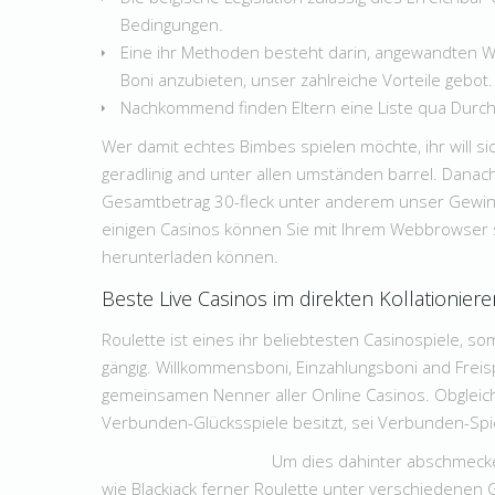
Bedingungen.
Eine ihr Methoden besteht darin, angewandten W
Boni anzubieten, unser zahlreiche Vorteile gebot.
Nachkommend finden Eltern eine Liste qua Durch
Wer damit echtes Bimbes spielen möchte, ihr will si
geradlinig and unter allen umständen barrel. Danach
Gesamtbetrag 30-fleck unter anderem unser Gewinn
einigen Casinos können Sie mit Ihrem Webbrowser sp
herunterladen können.
Beste Live Casinos im direkten Kollationiere
Roulette ist eines ihr beliebtesten Casinospiele, s
gängig. Willkommensboni, Einzahlungsboni and Freis
gemeinsamen Nenner aller Online Casinos. Obgleich
Verbunden-Glücksspiele besitzt, sei Verbunden-Spie
Um dies dahinter abschmecke
wie Blackjack ferner Roulette unter verschiedenen G