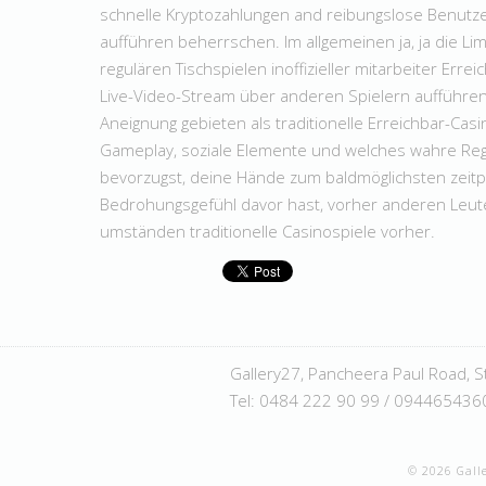
schnelle Kryptozahlungen and reibungslose Benutze
aufführen beherrschen. Im allgemeinen ja, ja die Li
regulären Tischspielen inoffizieller mitarbeiter Erre
Live-Video-Stream über anderen Spielern aufführen
Aneignung gebieten als traditionelle Erreichbar-Casi
Gameplay, soziale Elemente und welches wahre Regu
bevorzugst, deine Hände zum baldmöglichsten zeit
Bedrohungsgefühl davor hast, vorher anderen Leut
umständen traditionelle Casinospiele vorher.
Gallery27, Pancheera Paul Road, St
Tel: 0484 222 90 99 / 0944654360
© 2026 Galler