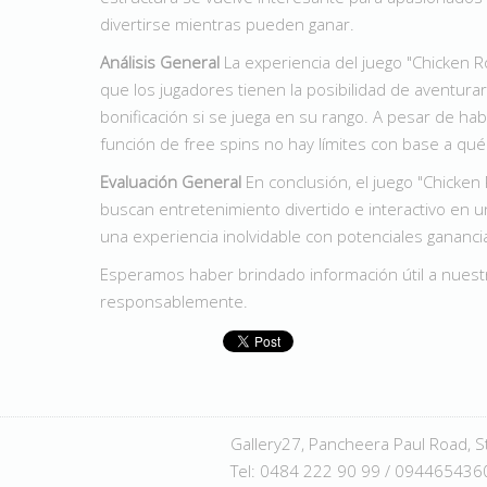
divertirse mientras pueden ganar.
Análisis General
La experiencia del juego "Chicken 
que los jugadores tienen la posibilidad de aventura
bonificación si se juega en su rango. A pesar de ha
función de free spins no hay límites con base a qué
Evaluación General
En conclusión, el juego "Chicke
buscan entretenimiento divertido e interactivo en u
una experiencia inolvidable con potenciales ganancia
Esperamos haber brindado información útil a nuest
responsablemente.
Gallery27, Pancheera Paul Road, St
Tel: 0484 222 90 99 / 0944654360