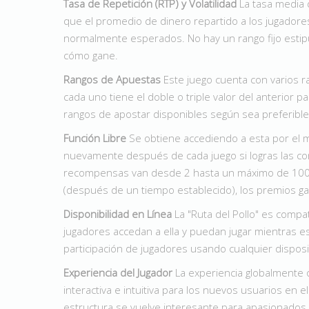
Tasa de Repetición (RTP) y Volatilidad
La tasa media d
que el promedio de dinero repartido a los jugadore
normalmente esperados. No hay un rango fijo estip
cómo gane.
Rangos de Apuestas
Este juego cuenta con varios r
cada uno tiene el doble o triple valor del anterior 
rangos de apostar disponibles según sea preferible 
Función Libre
Se obtiene accediendo a esta por el 
nuevamente después de cada juego si logras las co
recompensas van desde 2 hasta un máximo de 100 Fr
(después de un tiempo establecido), los premios ga
Disponibilidad en Línea
La "Ruta del Pollo" es compa
jugadores accedan a ella y puedan jugar mientras es
participación de jugadores usando cualquier disposit
Experiencia del Jugador
La experiencia globalmente 
interactiva e intuitiva para los nuevos usuarios en e
estructura se vuelve interesante para apasionados