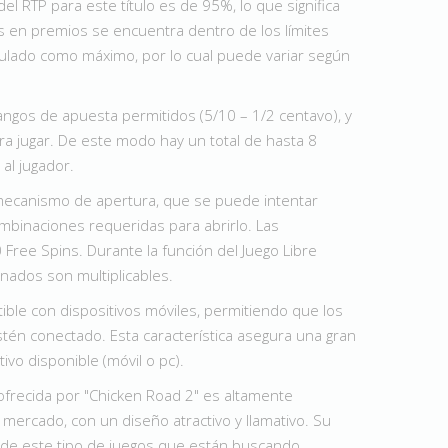
el RTP para este título es de 95%, lo que significa
s en premios se encuentra dentro de los límites
ulado como máximo, por lo cual puede variar según
angos de apuesta permitidos (5/10 – 1/2 centavo), y
para jugar. De este modo hay un total de hasta 8
al jugador.
mecanismo de apertura, que se puede intentar
mbinaciones requeridas para abrirlo. Las
ee Spins. Durante la función del Juego Libre
nados son multiplicables.
tible con dispositivos móviles, permitiendo que los
tén conectado. Esta característica asegura una gran
ivo disponible (móvil o pc).
ofrecida por "Chicken Road 2" es altamente
l mercado, con un diseño atractivo y llamativo. Su
 de este tipo de juegos que están buscando