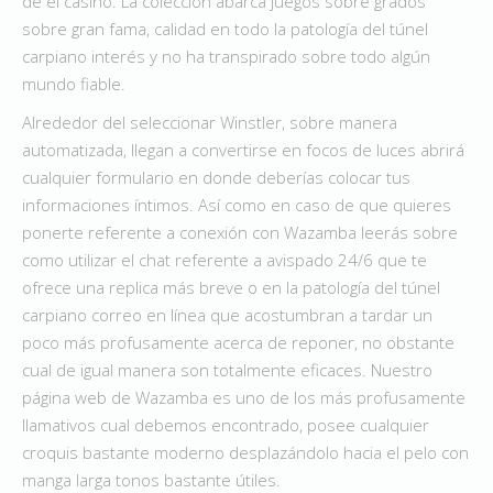
de el casino. La colección abarca juegos sobre grados
sobre gran fama, calidad en todo la patologí­a del túnel
carpiano interés y no ha transpirado sobre todo algún
mundo fiable.
Alrededor del seleccionar Winstler, sobre manera
automatizada, llegan a convertirse en focos de luces abrirá
cualquier formulario en donde deberías colocar tus
informaciones íntimos. Así­ como en caso de que quieres
ponerte referente a conexión con Wazamba leerás sobre
como utilizar el chat referente a avispado 24/6 que te
ofrece una replica más breve o en la patologí­a del túnel
carpiano correo en línea que acostumbran a tardar un
poco más profusamente acerca de reponer, no obstante
cual de igual manera son totalmente eficaces. Nuestro
página web de Wazamba es uno de los más profusamente
llamativos cual debemos encontrado, posee cualquier
croquis bastante moderno desplazándolo hacia el pelo con
manga larga tonos bastante útiles.