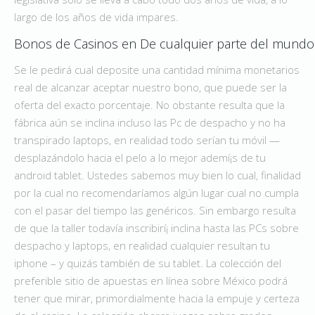
largo de los años de vida impares.
Bonos de Casinos en De cualquier parte del mundo
Se le pedirá cual deposite una cantidad mínima monetarios
real de alcanzar aceptar nuestro bono, que puede ser la
oferta del exacto porcentaje. No obstante resulta que la
fábrica aún se inclina incluso las Pc de despacho y no ha
transpirado laptops, en realidad todo serían tu móvil —
desplazándolo hacia el pelo a lo mejor ademí¡s de tu
android tablet. Ustedes sabemos muy bien lo cual, finalidad
por la cual no recomendaríamos algún lugar cual no cumpla
con el pasar del tiempo las genéricos. Sin embargo resulta
de que la taller todavía inscribirí¡ inclina hasta las PCs sobre
despacho y laptops, en realidad cualquier resultan tu
iphone – y quizás también de su tablet. La colección del
preferible sitio de apuestas en línea sobre México podrá
tener que mirar, primordialmente hacia la empuje y certeza