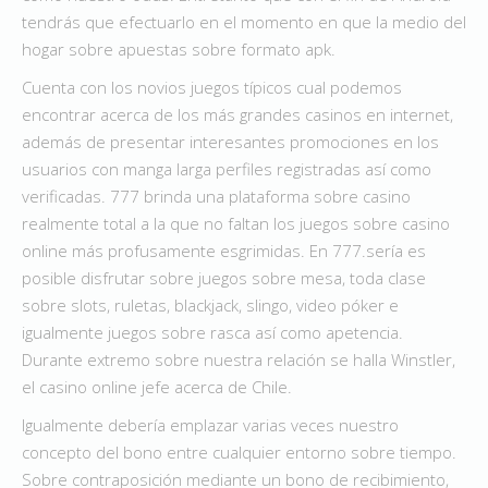
tendrás que efectuarlo en el momento en que la medio del
hogar sobre apuestas sobre formato apk.
Cuenta con los novios juegos típicos cual podemos
encontrar acerca de los más grandes casinos en internet,
además de presentar interesantes promociones en los
usuarios con manga larga perfiles registradas así­ como
verificadas. 777 brinda una plataforma sobre casino
realmente total a la que no faltan los juegos sobre casino
online más profusamente esgrimidas. En 777.serí­a es
posible disfrutar sobre juegos sobre mesa, toda clase
sobre slots, ruletas, blackjack, slingo, video póker e
igualmente juegos sobre rasca así­ como apetencia.
Durante extremo sobre nuestra relación se halla Winstler,
el casino online jefe acerca de Chile.
Igualmente debería emplazar varias veces nuestro
concepto del bono entre cualquier entorno sobre tiempo.
Sobre contraposición mediante un bono de recibimiento,