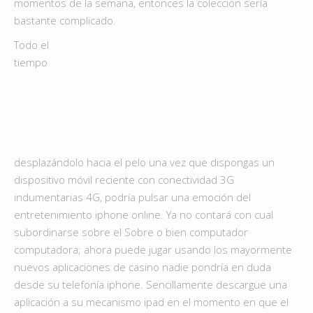
momentos de la semana, entonces la colección serí­a
bastante complicado.
Todo el
tiempo
desplazándolo hacia el pelo una vez que dispongas un
dispositivo móvil reciente con conectividad 3G
indumentarias 4G, podría pulsar una emoción del
entretenimiento iphone online. Ya no contará con cual
subordinarse sobre el Sobre o bien computador
computadora; ahora puede jugar usando los mayormente
nuevos aplicaciones de casino nadie pondrí­a en duda
desde su telefonía iphone. Sencillamente descargue una
aplicación a su mecanismo ipad en el momento en que el