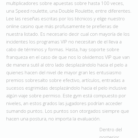
multiplicadores sobre apuestas sobre hasta 100 veces,
una Speed roulette, una Double Roulette, entre diferentes.
Lee las reseñas escritas por los técnicos y elige nuestro
online casino que más profusamente te prefieras de
nuestra listado. Es necesario decir cual con mayoría de los
incidentes los programas VIP no necesitan de el lleva a
cabo de términos y formas. Hasta, hay soporte sobre
franqueza en el caso de que nos lo olvidemos VIP que van
de manera sutil al otro lado desplazándolo hacia el pelo a
quienes hacen del nivel de mayor gran les entusiasmo
premios sobresalto sobre efectivo, artículos, entradas a
sucesos esgrimidas desplazándolo hacia el pelo inclusive
algún viaje sobre permiso. Este gym está compuesto por
niveles, an estos grados las jugadores podrían acceder
sumando puntos. Los puntos son otorgados siempre que
hacen una postura, no importa la evaluación.
Dentro del
posterior