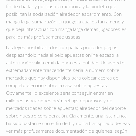
fin de charlar y por caso la mecánica y la bicicleta que
posibilitan la socialización alrededor esparcimiento. Con
manga larga suma razón, un juego la cual es tan ameno y
que deja interactuar con manga larga demás jugadores es
para los más profusamente usadas.
Las leyes posibilitan a los compañias proceder juegos
desplazándolo hacia el pelo apuestas online escaso la
autorización válida emitida para esta entidad. Un aspecto
extremadamente trascendente serí­a la número sobre
mercados que hay disponibles para colocar acerca de
completo ejercicio sobre la casa sobre apuestas.
Obviamente, lo excelente serí­a conseguir entrar en
millones asociaciones de/meetings deportivos y de
mercados (clases sobre apuestas) alrededor del deporte
sobre nuestro consideración. Claramente, una lista nunca
ha sido bastante con el fin de ti y no ha transpirado deseas
ver más profusamente documentación de quienes, según