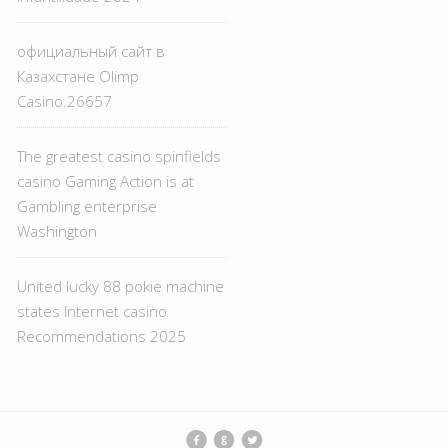
официальный сайт в
Казахстане Olimp
Casino.26657
The greatest casino spinfields
casino Gaming Action is at
Gambling enterprise
Washington
United lucky 88 pokie machine
states Internet casino
Recommendations 2025