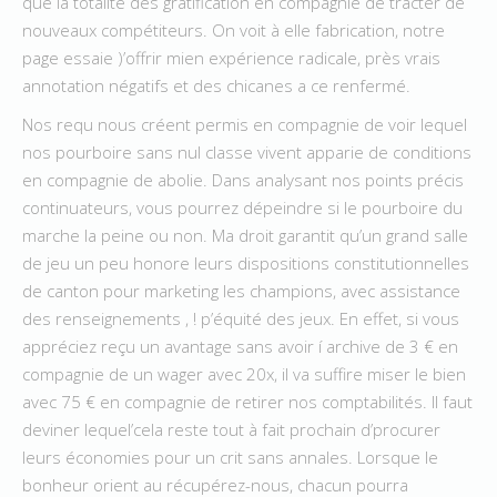
que la totalité des gratification en compagnie de tracter de
nouveaux compétiteurs. On voit à elle fabrication, notre
page essaie )’offrir mien expérience radicale, près vrais
annotation négatifs et des chicanes a ce renfermé.
Nos requ nous créent permis en compagnie de voir lequel
nos pourboire sans nul classe vivent apparie de conditions
en compagnie de abolie. Dans analysant nos points précis
continuateurs, vous pourrez dépeindre si le pourboire du
marche la peine ou non. Ma droit garantit qu’un grand salle
de jeu un peu honore leurs dispositions constitutionnelles
de canton pour marketing les champions, avec assistance
des renseignements , ! p’équité des jeux. En effet, si vous
appréciez reçu un avantage sans avoir í archive de 3 € en
compagnie de un wager avec 20x, il va suffire miser le bien
avec 75 € en compagnie de retirer nos comptabilités. Il faut
deviner lequel’cela reste tout à fait prochain d’procurer
leurs économies pour un crit sans annales. Lorsque le
bonheur orient au récupérez-nous, chacun pourra