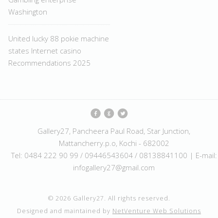
Washington
United lucky 88 pokie machine
states Internet casino
Recommendations 2025
Gallery27, Pancheera Paul Road, Star Junction,
Mattancherry.p.o, Kochi - 682002
Tel: 0484 222 90 99 / 09446543604 / 08138841100 | E-mail:
infogallery27@gmail.com
© 2026 Gallery27. All rights reserved.
Designed and maintained by
NetVenture Web Solutions