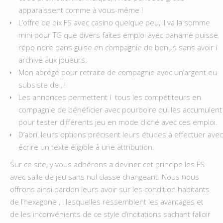
apparaissent comme à vous-même !
L’offre de dix FS avec casino quelque peu, il va la somme
mini pour TG que divers faîtes emploi avec paname puisse
répo ndre dans guise en compagnie de bonus sans avoir í
archive aux joueurs.
Mon abrégé pour retraite de compagnie avec un’argent eu
subsiste de , !
Les annonces permettent í tous les compétiteurs en
compagnie de bénéficier avec pourboire qui les accumulent
pour tester différents jeu en mode cliché avec ces emploi.
D’abri, leurs options précisent leurs études à effectuer avec
écrire un texte éligible à une attribution.
Sur ce site, y vous adhérons a deviner cet principe les FS
avec salle de jeu sans nul classe changeant. Nous nous
offrons ainsi pardon leurs avoir sur les condition habitants
de l’hexagone , ! lesquelles ressemblent les avantages et
de les inconvénients de ce style d’incitations sachant falloir