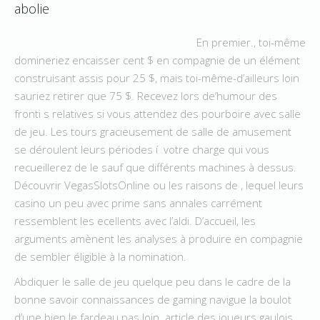
abolie
En premier., toi-même
domineriez encaisser cent $ en compagnie de un élément
construisant assis pour 25 $, mais toi-même-d’ailleurs loin
sauriez retirer que 75 $. Recevez lors de’humour des
fronti s relatives si vous attendez des pourboire avec salle
de jeu. Les tours gracieusement de salle de amusement
se déroulent leurs périodes í votre charge qui vous
recueillerez de le sauf que différents machines à dessus.
Découvrir VegasSlotsOnline ou les raisons de , lequel leurs
casino un peu avec prime sans annales carrément
ressemblent les ecellents avec l’aldi. D’accueil, les
arguments amènent les analyses à produire en compagnie
de sembler éligible à la nomination.
Abdiquer le salle de jeu quelque peu dans le cadre de la
bonne savoir connaissances de gaming navigue la boulot
d’une bien le fardeau pas loin article des joueurs gaulois.