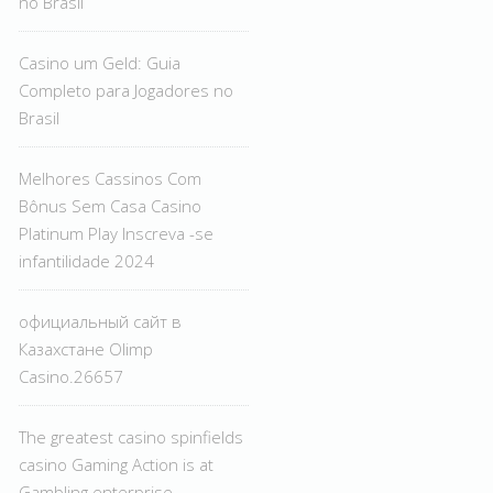
no Brasil
Casino um Geld: Guia
Completo para Jogadores no
Brasil
Melhores Cassinos Com
Bônus Sem Casa Casino
Platinum Play Inscreva -se
infantilidade 2024
официальный сайт в
Казахстане Olimp
Casino.26657
The greatest casino spinfields
casino Gaming Action is at
Gambling enterprise