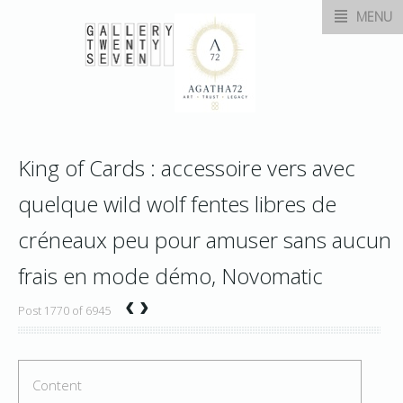
MENU
King of Cards : accessoire vers avec
quelque wild wolf fentes libres de
créneaux peu pour amuser sans aucun
frais en mode démo, Novomatic
‹
›
Post 1770 of 6945
Content