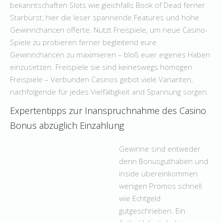
bekanntschaften Slots wie gleichfalls Book of Dead ferner
Starburst, hier die leser spannende Features und hohe
Gewinnchancen offerte. Nutzt Freispiele, um neue Casino-
Spiele zu probieren ferner begleitend eure
Gewinnchancen zu maximieren – bloß euer eigenes Haben
einzusetzen. Freispiele sie sind keineswegs homogen
Freispiele – Verbunden Casinos gebot viele Varianten,
nachfolgende für jedes Vielfältigkeit and Spannung sorgen.
Expertentipps zur Inanspruchnahme des Casino
Bonus abzüglich Einzahlung
Gewinne sind entweder
denn Bonusguthaben und
inside übereinkommen
wenigen Promos schnell
wie Echtgeld
gutgeschrieben. Ein