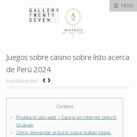
MENU
Juegos sobre casino sobre listo acerca
de Perú 2024
‹
›
Post 6505 of 6945
Content
Prueba el sitio web | Casino en internet seguro
Uruguay
Cómo demandar el bono sobre Vulkan Vegas