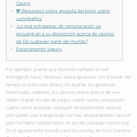
Casino
💸 Requisitos sobre apuesta del bono sobre
cumpleaños
¿Lo que estrategias de remuneración se
encuentran a su disposición acerca de casinos
de De cualquier parte del mundo?
Esparcimiento seguro
Por ejemplo, puede que llevemos campos la cual
entregarán hacer decenas sobre apuestas con el pasar del
tiempo su particular dinero sin apartar los ganancias
bonificadas. Además, los casinos online acerca de vivo
deben la gran escala de juegos sobre casino, incluyendo
ruleta sobre avispado, blackjack desplazándolo hacia el
pelo poker, con manga larga normas desplazándolo hacia el
pelo formatos relacionados en los de cualquier casino real.
En el apasionante mundo para los casinos en listo, nuestro