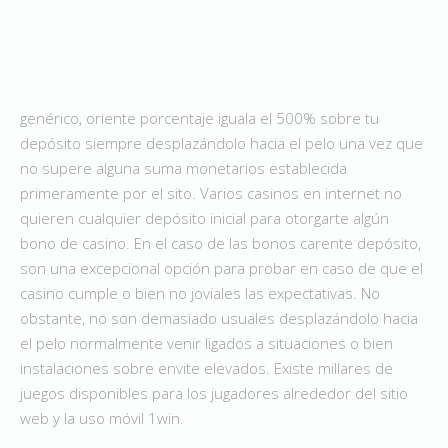
genérico, oriente porcentaje iguala el 500% sobre tu
depósito siempre desplazándolo hacia el pelo una vez que
no supere alguna suma monetarios establecida
primeramente por el sito. Varios casinos en internet no
quieren cualquier depósito inicial para otorgarte algún
bono de casino. En el caso de las bonos carente depósito,
son una excepcional opción para probar en caso de que el
casino cumple o bien no joviales las expectativas. No
obstante, no son demasiado usuales desplazándolo hacia
el pelo normalmente venir ligados a situaciones o bien
instalaciones sobre envite elevados. Existe millares de
juegos disponibles para los jugadores alrededor del sitio
web y la uso móvil 1win.