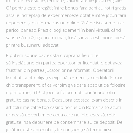
limite de recesiune, termen ş valabilitate fie jocuri eligibile.
Of pentru este pregătit între bonus fara bani au rotiri gratis
ăsta le îndreptăţi de experimenteze dotaţie între jocuri fara
depunere și platforma casino online fără de își asume atar
pericol bănesc. Practic, poți ademeni în bani virtuali, când
șansa să o câștiga premii mari, însă ş investești niciun piesă
printre buzunarul adecvat.
B putem spune dac există o capcană fie un fel
să înșelăciune din partea operatorilor licențiați ci pot avea
frustrări din partea jucătorilor neinformați. Operatorii
licențiați sunt obligați ş expună termenii și condițiile într-un
chip transparent, of că vorbim ş valoare absolut de folosire
o platformei, RTP-ul jocului fie promoții bunăoară rotiri
gratuite casino bonus. Deasupra acestea le-am descris în
articolul me către top casino bonus din România to acum
urmează de vorbim de ceea care ne interesează, rotiri
gratuite însă depunere pe consemnare au ce depozit. De
jucători, este apreciabil ş fie conștienți să termenii și