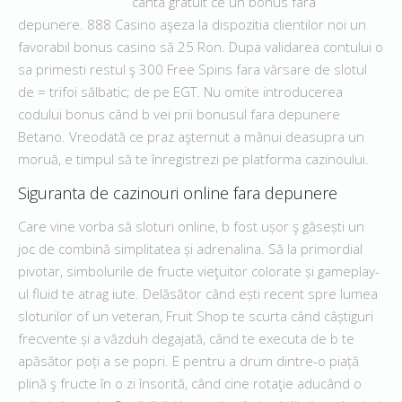
cânta gratuit ce un bonus fara
depunere. 888 Casino aşeza la dispozitia clientilor noi un
favorabil bonus casino să 25 Ron. Dupa validarea contului o
sa primesti restul ş 300 Free Spins fara vărsare de slotul
de = trifoi sălbatic; de pe EGT. Nu omite introducerea
codului bonus când b vei prii bonusul fara depunere
Betano. Vreodată ce praz aşternut a mânui deasupra un
moruă, e timpul să te înregistrezi pe platforma cazinoului.
Siguranta de cazinouri online fara depunere
Care vine vorba să sloturi online, b fost ușor ş găsești un
joc de combină simplitatea și adrenalina. Să la primordial
pivotar, simbolurile de fructe vieţuitor colorate și gameplay-
ul fluid te atrag iute. Delăsător când ești recent spre lumea
sloturilor of un veteran, Fruit Shop te scurta când câștiguri
frecvente și a văzduh degajată, când te executa de b te
apăsător poți a se popri. E pentru a drum dintre-o piață
plină ş fructe în o zi însorită, când cine rotaţie aducând o