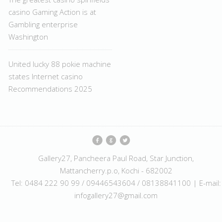
casino Gaming Action is at
Gambling enterprise
Washington
United lucky 88 pokie machine
states Internet casino
Recommendations 2025
Gallery27, Pancheera Paul Road, Star Junction,
Mattancherry.p.o, Kochi - 682002
Tel: 0484 222 90 99 / 09446543604 / 08138841100 | E-mail:
infogallery27@gmail.com