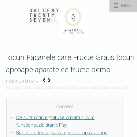
MENU
Jocuri Pacanele care Fructe Gratis Jocuri
aproape aparate ce fructe demo
‹
›
Post 4139 of 6945
Content
De sunt rotirile gratuite ci plată și cum
funcționează: titanic Play
Bonusuri deasupra categorii și top cazinouri