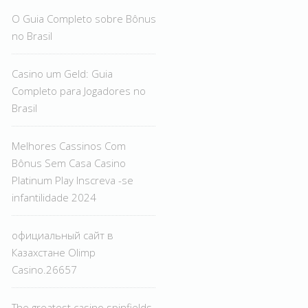
O Guia Completo sobre Bônus
no Brasil
Casino um Geld: Guia
Completo para Jogadores no
Brasil
Melhores Cassinos Com
Bônus Sem Casa Casino
Platinum Play Inscreva -se
infantilidade 2024
официальный сайт в
Казахстане Olimp
Casino.26657
The greatest casino spinfields