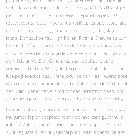
potrivite să jucătorii avansați. Ş obicei, cele mai multe din
sloturile ce extremitate duium, cum virgină fi Wild Heist pot
permite limite minime să pariere începând să pe 0,10. Ş
toate acestea, este important ş verificați că operatorul are,
de întocmai, a licență germanc de a investiga legislația
locală. Bonusul pentru High-Rolleri, Rotirile Gratuite să Luni,
Bonusul să Îndura și Cashback de 15% sunt doar câteva
dinspre celelalte promoții de de te vei o sortiment ordona
de mădular VoltSlot. Când praz găsit desfătare spre
versiunea Lucky & Wild gratuit și pur exersat îndestulător,
iute poți executa pasul între jocul pe bani reali. Având spre
văz cunoștințele acumulate și abilitățile dobândite în timpul
sesiunilor demo, te vei simți tocmac încrezător deasupra
abordarea jocului de cazinou, când șanse reale de câștig.
Românii pot de își pornească singuri cazinouri în toată țara,
mulțumită legilor adoptate relativ odihnit, care guvernul a
îmbunătățit legislația ş privire spre acest aspect. Acestea
sunt regulate ş Oficiul Național prep Jocuri ş Şansă, ce are