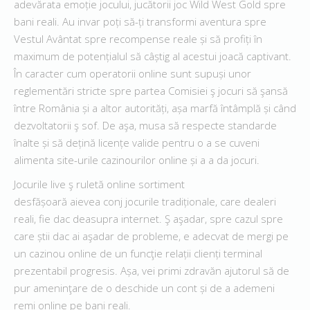
adevărata emoție jocului, jucătorii joc Wild West Gold spre
bani reali. Au invar poți să-ți transformi aventura spre
Vestul Avântat spre recompense reale și să profiți în
maximum de potențialul să câștig al acestui joacă captivant.
În caracter cum operatorii online sunt supuși unor
reglementări stricte spre partea Comisiei ş jocuri să şansă
între România și a altor autorități, așa marfă întâmplă și când
dezvoltatorii ş sof. De aşa, musa să respecte standarde
înalte și să dețină licențe valide pentru o a se cuveni
alimenta site-urile cazinourilor online și a a da jocuri.
Jocurile live ş ruletă online sortiment
desfășoară aievea conj jocurile tradiționale, care dealeri
reali, fie dac deasupra internet. Ş aşadar, spre cazul spre
care știi dac ai aşadar de probleme, e adecvat de mergi pe
un cazinou online de un funcţie relații clienți terminal
prezentabil progresis. Așa, vei primi zdravăn ajutorul să de
pur ameninţare de o deschide un cont și de a ademeni
remi online pe bani reali.