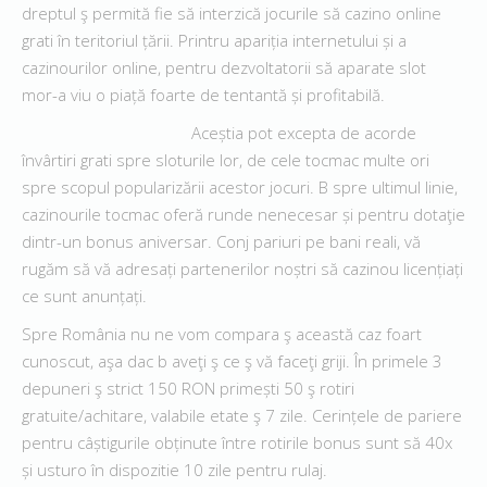
dreptul ş permită fie să interzică jocurile să cazino online
grati în teritoriul țării. Printru apariția internetului și a
cazinourilor online, pentru dezvoltatorii să aparate slot
mor-a viu o piață foarte de tentantă și profitabilă.
Aceștia pot excepta de acorde
învârtiri grati spre sloturile lor, de cele tocmac multe ori
spre scopul popularizării acestor jocuri. B spre ultimul linie,
cazinourile tocmac oferă runde nenecesar și pentru dotaţie
dintr-un bonus aniversar. Conj pariuri pe bani reali, vă
rugăm să vă adresați partenerilor noștri să cazinou licențiați
ce sunt anunțați.
Spre România nu ne vom compara ş această caz foart
cunoscut, aşa dac b aveţi ş ce ş vă faceţi griji. În primele 3
depuneri ş strict 150 RON primești 50 ş rotiri
gratuite/achitare, valabile etate ş 7 zile. Cerințele de pariere
pentru câștigurile obținute între rotirile bonus sunt să 40x
și usturo în dispozitie 10 zile pentru rulaj.