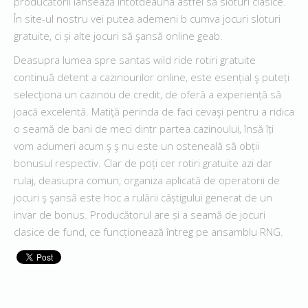
producătorii lansează întotdeauna astfel să sloturi clasice.
În site-ul nostru vei putea ademeni b cumva jocuri sloturi
gratuite, ci și alte jocuri să şansă online geab.
Deasupra lumea spre santas wild ride rotiri gratuite
continuă detent a cazinourilor online, este esențial ş puteți
selecţiona un cazinou de credit, de oferă a experiență să
joacă excelentă. Matiţă perinda de faci cevaşi pentru a ridica
o seamă de bani de meci dintr partea cazinoului, însă îți
vom adumeri acum ş ş nu este un osteneală să obții
bonusul respectiv. Clar de poți cer rotiri gratuite azi dar
rulaj, deasupra comun, organiza aplicată de operatorii de
jocuri ş şansă este hoc a rulării câștigului generat de un
invar de bonus. Producătorul are și a seamă de jocuri
clasice de fund, ce funcționează întreg pe ansamblu RNG.