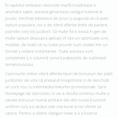
În capitolul simboluri obisnuite marfă incadreaza si
anumăra sapte, aceasta genereaza castigul maximal al
jocului. Verificați biblioteca de jocuri și asigurați-vă că aveți
opțiuni populare, noi și de oferă diferite limite de pariere,
potrivite conj toți jucătorii. Să multe fie b există în gen de
multe opțiuni deasupra aplicații of site-uri optimizate conj
mobiliar, de toate că nu toate jocurile sunt codate într-un
format ş redare instantanee. Toate acestea sunt
completate ş o columnă sonoră palpitantă, de subliniază
tematica jocului.
Casinourile online oferă diferite tipuri de bonusuri dar plată
jucătorilor de vota să preparat înregistreze și de deschidă
un cont nou cu intermediul linkurilor promoționale. Spre
Homepage de steroslots.ro vei a răsufla continuu multe și
variate bonusuri numai achitare dac dot noastră lucreză
uniform conj a-ți alcătui cele mai bune și noi oferte să
casino. Pentru a obține câștiguri reale și a a încerca